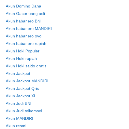
Akun Domino Dana
Akun Gacor uang asli
Akun habanero BNI
Akun habanero MANDIRI
Akun habanero ovo
Akun habanero rupiah
Akun Hoki Populer
Akun Hoki rupiah
Akun Hoki saldo gratis
Akun Jackpot
Akun Jackpot MANDIRI
Akun Jackpot Qris
Akun Jackpot XL
Akun Judi BNI
Akun Judi telkomsel
Akun MANDIRI
Akun resmi