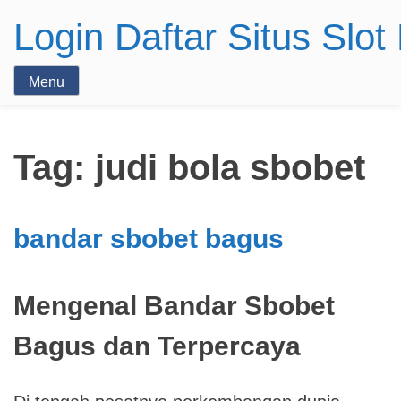
Login Daftar Situs Slo
Menu
Tag:
judi bola sbobet
bandar sbobet bagus
Mengenal Bandar Sbobet
Bagus dan Terpercaya