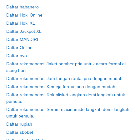
Daftar habanero
Daftar Hoki Online
Daftar Hoki XL
Daftar Jackpot XL
Daftar MANDIRI
Daftar Online
Daftar ovo
Daftar rekomendasi Jaket bomber pria untuk acara formal di
siang hari
Daftar rekomendasi Jam tangan rantai pria dengan mudah.
Daftar rekomendasi Kemeja formal pria dengan mudah.
Daftar rekomendasi Rok plisket langkah demi langkah untuk
pemula.
Daftar rekomendasi Serum niacinamide langkah demi langkah
untuk pemula.
Daftar rupiah
Daftar sbobet