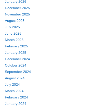
January 2026
December 2025
November 2025
August 2025
July 2025
June 2025
March 2025
February 2025
January 2025
December 2024
October 2024
September 2024
August 2024
July 2024
March 2024
February 2024
January 2024