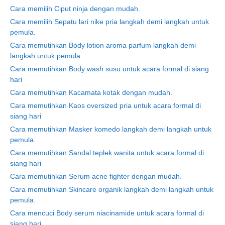
Cara memilih Ciput ninja dengan mudah.
Cara memilih Sepatu lari nike pria langkah demi langkah untuk
pemula.
Cara memutihkan Body lotion aroma parfum langkah demi
langkah untuk pemula.
Cara memutihkan Body wash susu untuk acara formal di siang
hari
Cara memutihkan Kacamata kotak dengan mudah.
Cara memutihkan Kaos oversized pria untuk acara formal di
siang hari
Cara memutihkan Masker komedo langkah demi langkah untuk
pemula.
Cara memutihkan Sandal teplek wanita untuk acara formal di
siang hari
Cara memutihkan Serum acne fighter dengan mudah.
Cara memutihkan Skincare organik langkah demi langkah untuk
pemula.
Cara mencuci Body serum niacinamide untuk acara formal di
siang hari