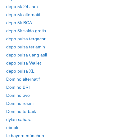
depo 5k 24 Jam
depo 5k alternatif
depo 5k BCA
depo 5k saldo gratis
depo pulsa tergacor
depo pulsa terjamin
depo pulsa uang asli
depo pulsa Wallet
depo pulsa XL
Domino alternatif
Domino BRI
Domino ovo
Domino resmi
Domino terbaik
dylan sahara
ebook
fc bayern münchen