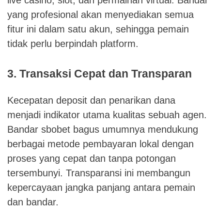
yang profesional akan menyediakan semua
fitur ini dalam satu akun, sehingga pemain
tidak perlu berpindah platform.
3. Transaksi Cepat dan Transparan
Kecepatan deposit dan penarikan dana
menjadi indikator utama kualitas sebuah agen.
Bandar sbobet bagus umumnya mendukung
berbagai metode pembayaran lokal dengan
proses yang cepat dan tanpa potongan
tersembunyi. Transparansi ini membangun
kepercayaan jangka panjang antara pemain
dan bandar.