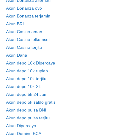
Akun Bonanza alternatif
Akun Bonanza ovo
Akun Bonanza terjamin
Akun BRI
Akun Casino aman
Akun Casino telkomsel
Akun Casino terjitu
Akun Dana
Akun depo 10k Dipercaya
Akun depo 10k rupiah
Akun depo 10k terjitu
Akun depo 10k XL
Akun depo 5k 24 Jam
Akun depo 5k saldo gratis
Akun depo pulsa BNI
Akun depo pulsa terjitu
Akun Dipercaya
Akun Domino BCA