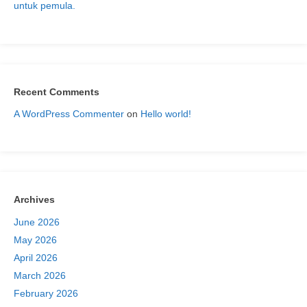
untuk pemula.
Recent Comments
A WordPress Commenter
on
Hello world!
Archives
June 2026
May 2026
April 2026
March 2026
February 2026