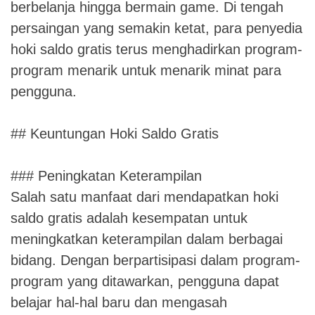
berbelanja hingga bermain game. Di tengah
persaingan yang semakin ketat, para penyedia
hoki saldo gratis terus menghadirkan program-
program menarik untuk menarik minat para
pengguna.
## Keuntungan Hoki Saldo Gratis
### Peningkatan Keterampilan
Salah satu manfaat dari mendapatkan hoki
saldo gratis adalah kesempatan untuk
meningkatkan keterampilan dalam berbagai
bidang. Dengan berpartisipasi dalam program-
program yang ditawarkan, pengguna dapat
belajar hal-hal baru dan mengasah