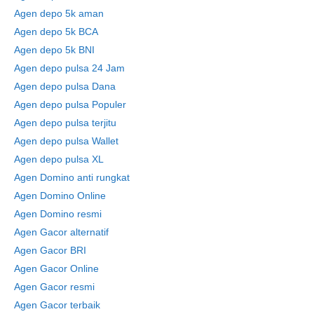
Agen depo 5k aman
Agen depo 5k BCA
Agen depo 5k BNI
Agen depo pulsa 24 Jam
Agen depo pulsa Dana
Agen depo pulsa Populer
Agen depo pulsa terjitu
Agen depo pulsa Wallet
Agen depo pulsa XL
Agen Domino anti rungkat
Agen Domino Online
Agen Domino resmi
Agen Gacor alternatif
Agen Gacor BRI
Agen Gacor Online
Agen Gacor resmi
Agen Gacor terbaik