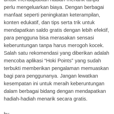
perlu mengeluarkan biaya. Dengan berbagai
manfaat seperti peningkatan keterampilan,
konten edukatif, dan tips serta trik untuk
mendapatkan saldo gratis dengan lebih efektif,
para pengguna bisa merasakan sensasi
keberuntungan tanpa harus merogoh kocek.
Salah satu rekomendasi yang diberikan adalah
mencoba aplikasi “Hoki Points” yang sudah
terbukti memberikan pengalaman memuaskan
bagi para penggunanya. Jangan lewatkan
kesempatan ini untuk meraih keberuntungan
dalam berbagai bidang dengan mendapatkan
hadiah-hadiah menarik secara gratis.
by