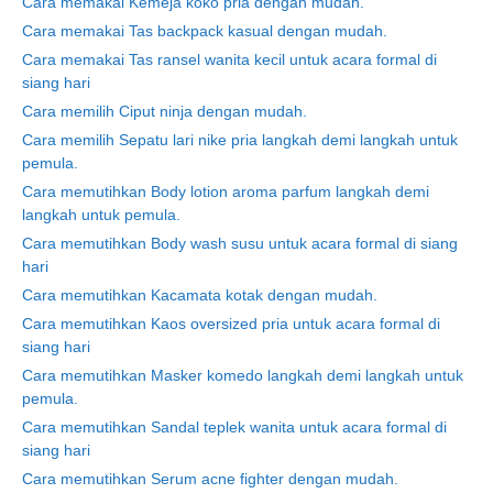
Cara memakai Kemeja koko pria dengan mudah.
Cara memakai Tas backpack kasual dengan mudah.
Cara memakai Tas ransel wanita kecil untuk acara formal di
siang hari
Cara memilih Ciput ninja dengan mudah.
Cara memilih Sepatu lari nike pria langkah demi langkah untuk
pemula.
Cara memutihkan Body lotion aroma parfum langkah demi
langkah untuk pemula.
Cara memutihkan Body wash susu untuk acara formal di siang
hari
Cara memutihkan Kacamata kotak dengan mudah.
Cara memutihkan Kaos oversized pria untuk acara formal di
siang hari
Cara memutihkan Masker komedo langkah demi langkah untuk
pemula.
Cara memutihkan Sandal teplek wanita untuk acara formal di
siang hari
Cara memutihkan Serum acne fighter dengan mudah.