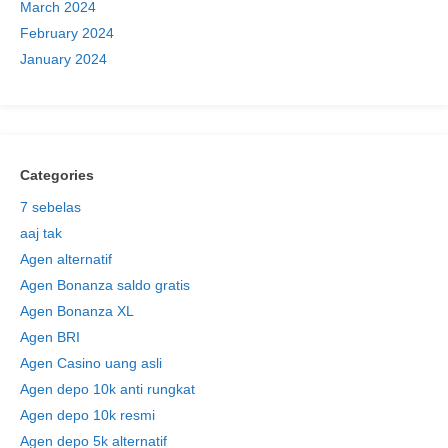
March 2024
February 2024
January 2024
Categories
7 sebelas
aaj tak
Agen alternatif
Agen Bonanza saldo gratis
Agen Bonanza XL
Agen BRI
Agen Casino uang asli
Agen depo 10k anti rungkat
Agen depo 10k resmi
Agen depo 5k alternatif