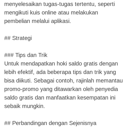
menyelesaikan tugas-tugas tertentu, seperti
mengikuti kuis online atau melakukan
pembelian melalui aplikasi.
## Strategi
### Tips dan Trik
Untuk mendapatkan hoki saldo gratis dengan
lebih efektif, ada beberapa tips dan trik yang
bisa diikuti. Sebagai contoh, rajinlah memantau
promo-promo yang ditawarkan oleh penyedia
saldo gratis dan manfaatkan kesempatan ini
sebaik mungkin.
## Perbandingan dengan Sejenisnya