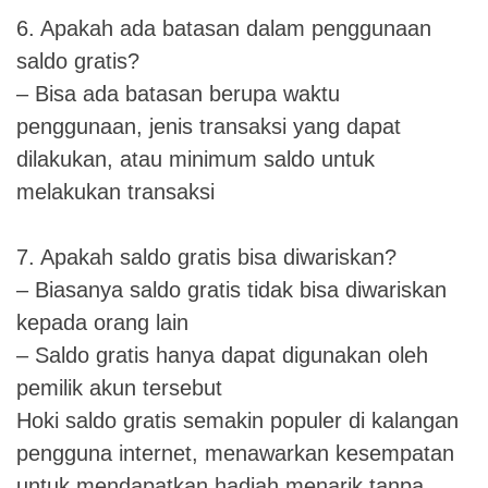
6. Apakah ada batasan dalam penggunaan
saldo gratis?
– Bisa ada batasan berupa waktu
penggunaan, jenis transaksi yang dapat
dilakukan, atau minimum saldo untuk
melakukan transaksi
7. Apakah saldo gratis bisa diwariskan?
– Biasanya saldo gratis tidak bisa diwariskan
kepada orang lain
– Saldo gratis hanya dapat digunakan oleh
pemilik akun tersebut
Hoki saldo gratis semakin populer di kalangan
pengguna internet, menawarkan kesempatan
untuk mendapatkan hadiah menarik tanpa