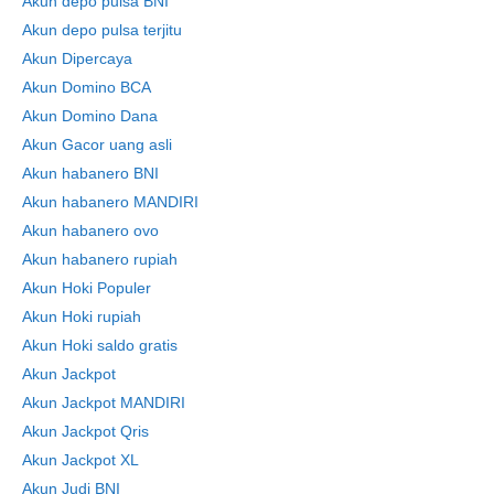
Akun depo pulsa BNI
Akun depo pulsa terjitu
Akun Dipercaya
Akun Domino BCA
Akun Domino Dana
Akun Gacor uang asli
Akun habanero BNI
Akun habanero MANDIRI
Akun habanero ovo
Akun habanero rupiah
Akun Hoki Populer
Akun Hoki rupiah
Akun Hoki saldo gratis
Akun Jackpot
Akun Jackpot MANDIRI
Akun Jackpot Qris
Akun Jackpot XL
Akun Judi BNI