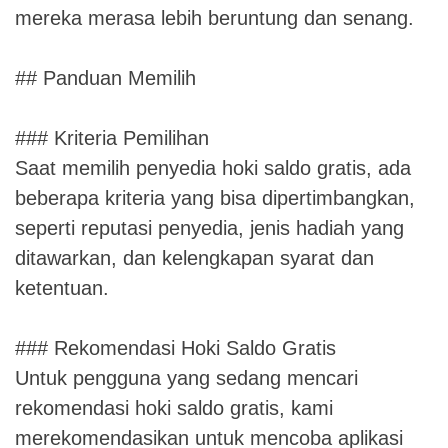
mereka merasa lebih beruntung dan senang.
## Panduan Memilih
### Kriteria Pemilihan
Saat memilih penyedia hoki saldo gratis, ada
beberapa kriteria yang bisa dipertimbangkan,
seperti reputasi penyedia, jenis hadiah yang
ditawarkan, dan kelengkapan syarat dan
ketentuan.
### Rekomendasi Hoki Saldo Gratis
Untuk pengguna yang sedang mencari
rekomendasi hoki saldo gratis, kami
merekomendasikan untuk mencoba aplikasi