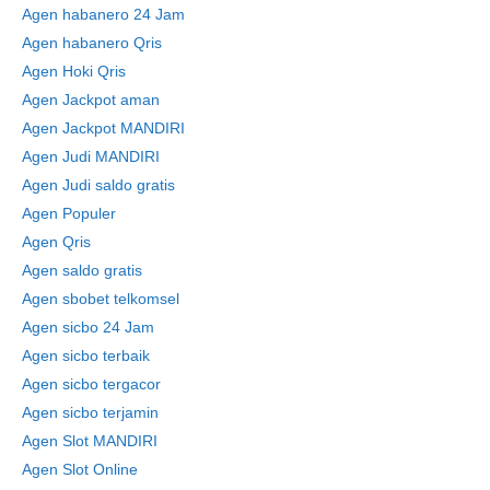
Agen habanero 24 Jam
Agen habanero Qris
Agen Hoki Qris
Agen Jackpot aman
Agen Jackpot MANDIRI
Agen Judi MANDIRI
Agen Judi saldo gratis
Agen Populer
Agen Qris
Agen saldo gratis
Agen sbobet telkomsel
Agen sicbo 24 Jam
Agen sicbo terbaik
Agen sicbo tergacor
Agen sicbo terjamin
Agen Slot MANDIRI
Agen Slot Online