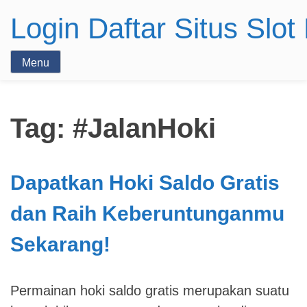
Login Daftar Situs Slo
Menu
Tag:
#JalanHoki
Dapatkan Hoki Saldo Gratis
dan Raih Keberuntunganmu
Sekarang!
Permainan hoki saldo gratis merupakan suatu