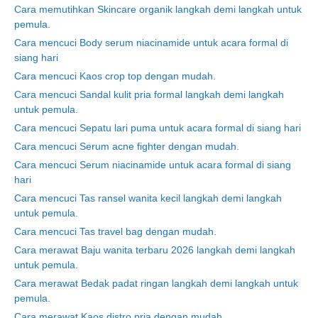
Cara memutihkan Skincare organik langkah demi langkah untuk
pemula.
Cara mencuci Body serum niacinamide untuk acara formal di
siang hari
Cara mencuci Kaos crop top dengan mudah.
Cara mencuci Sandal kulit pria formal langkah demi langkah
untuk pemula.
Cara mencuci Sepatu lari puma untuk acara formal di siang hari
Cara mencuci Serum acne fighter dengan mudah.
Cara mencuci Serum niacinamide untuk acara formal di siang
hari
Cara mencuci Tas ransel wanita kecil langkah demi langkah
untuk pemula.
Cara mencuci Tas travel bag dengan mudah.
Cara merawat Baju wanita terbaru 2026 langkah demi langkah
untuk pemula.
Cara merawat Bedak padat ringan langkah demi langkah untuk
pemula.
Cara merawat Kaos distro pria dengan mudah.