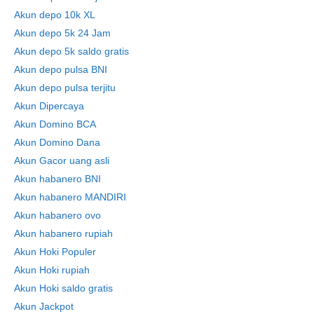
Akun depo 10k XL
Akun depo 5k 24 Jam
Akun depo 5k saldo gratis
Akun depo pulsa BNI
Akun depo pulsa terjitu
Akun Dipercaya
Akun Domino BCA
Akun Domino Dana
Akun Gacor uang asli
Akun habanero BNI
Akun habanero MANDIRI
Akun habanero ovo
Akun habanero rupiah
Akun Hoki Populer
Akun Hoki rupiah
Akun Hoki saldo gratis
Akun Jackpot