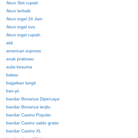
Akun Slot rupiah
Akun terbaik
Akun togel 24 Jam
Akun togel ovo
Akun togel rupiah
aldi
american express
anak prabowo
aulia kesuma
babes
bagaikan langit
ban-pt
bandar Bonanza Dipercaya
bandar Bonanza terjitu
bandar Casino Populer
bandar Casino saldo gratis
bandar Casino XL