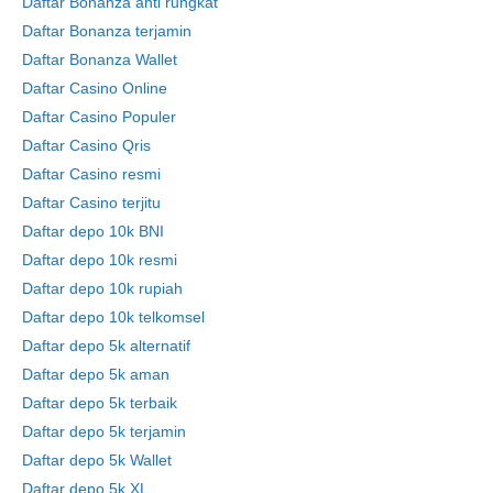
Daftar Bonanza anti rungkat
Daftar Bonanza terjamin
Daftar Bonanza Wallet
Daftar Casino Online
Daftar Casino Populer
Daftar Casino Qris
Daftar Casino resmi
Daftar Casino terjitu
Daftar depo 10k BNI
Daftar depo 10k resmi
Daftar depo 10k rupiah
Daftar depo 10k telkomsel
Daftar depo 5k alternatif
Daftar depo 5k aman
Daftar depo 5k terbaik
Daftar depo 5k terjamin
Daftar depo 5k Wallet
Daftar depo 5k XL