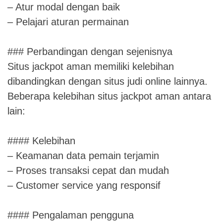
– Atur modal dengan baik
– Pelajari aturan permainan
### Perbandingan dengan sejenisnya
Situs jackpot aman memiliki kelebihan
dibandingkan dengan situs judi online lainnya.
Beberapa kelebihan situs jackpot aman antara
lain:
#### Kelebihan
– Keamanan data pemain terjamin
– Proses transaksi cepat dan mudah
– Customer service yang responsif
#### Pengalaman pengguna