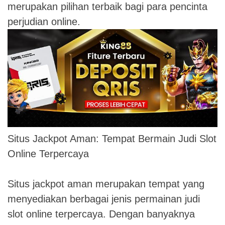
merupakan pilihan terbaik bagi para pencinta
perjudian online.
Situs Jackpot Aman: Tempat Bermain Judi Slot
Online Terpercaya
Situs jackpot aman merupakan tempat yang
menyediakan berbagai jenis permainan judi
slot online terpercaya. Dengan banyaknya