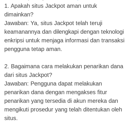
1. Apakah situs Jackpot aman untuk
dimainkan?
Jawaban: Ya, situs Jackpot telah teruji
keamanannya dan dilengkapi dengan teknologi
enkripsi untuk menjaga informasi dan transaksi
pengguna tetap aman.
2. Bagaimana cara melakukan penarikan dana
dari situs Jackpot?
Jawaban: Pengguna dapat melakukan
penarikan dana dengan mengakses fitur
penarikan yang tersedia di akun mereka dan
mengikuti prosedur yang telah ditentukan oleh
situs.