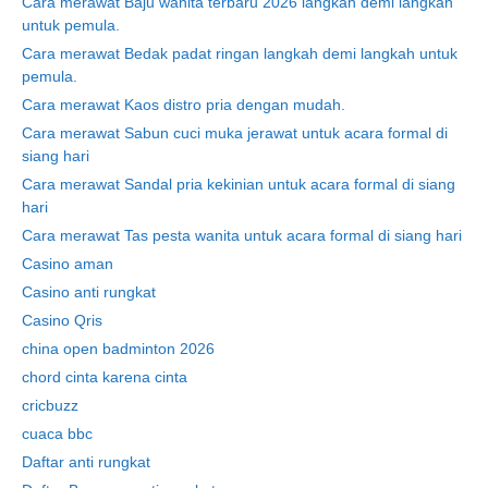
Cara merawat Baju wanita terbaru 2026 langkah demi langkah
untuk pemula.
Cara merawat Bedak padat ringan langkah demi langkah untuk
pemula.
Cara merawat Kaos distro pria dengan mudah.
Cara merawat Sabun cuci muka jerawat untuk acara formal di
siang hari
Cara merawat Sandal pria kekinian untuk acara formal di siang
hari
Cara merawat Tas pesta wanita untuk acara formal di siang hari
Casino aman
Casino anti rungkat
Casino Qris
china open badminton 2026
chord cinta karena cinta
cricbuzz
cuaca bbc
Daftar anti rungkat