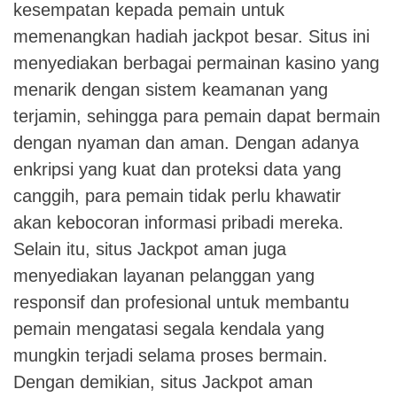
kesempatan kepada pemain untuk
memenangkan hadiah jackpot besar. Situs ini
menyediakan berbagai permainan kasino yang
menarik dengan sistem keamanan yang
terjamin, sehingga para pemain dapat bermain
dengan nyaman dan aman. Dengan adanya
enkripsi yang kuat dan proteksi data yang
canggih, para pemain tidak perlu khawatir
akan kebocoran informasi pribadi mereka.
Selain itu, situs Jackpot aman juga
menyediakan layanan pelanggan yang
responsif dan profesional untuk membantu
pemain mengatasi segala kendala yang
mungkin terjadi selama proses bermain.
Dengan demikian, situs Jackpot aman