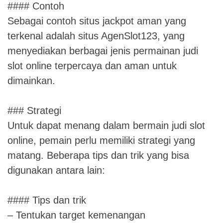
#### Contoh
Sebagai contoh situs jackpot aman yang
terkenal adalah situs AgenSlot123, yang
menyediakan berbagai jenis permainan judi
slot online terpercaya dan aman untuk
dimainkan.
### Strategi
Untuk dapat menang dalam bermain judi slot
online, pemain perlu memiliki strategi yang
matang. Beberapa tips dan trik yang bisa
digunakan antara lain:
#### Tips dan trik
– Tentukan target kemenangan