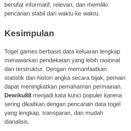
bersifat informatif, relevan, dan memiliki
pencarian stabil dari waktu ke waktu.
Kesimpulan
Togel games berbasis data keluaran lengkap
menawarkan pendekatan yang lebih rasional
dan terstruktur. Dengan memanfaatkan
statistik dan histori angka secara bijak, pemain
dapat meningkatkan pemahaman permainan.
Dewiku88
menjadi kata kunci populer karena
sering dikaitkan dengan pencarian data togel
yang lengkap, transparan, dan mudah
dianalisis.