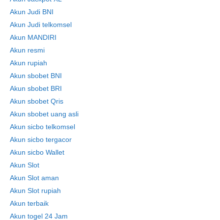
Akun Judi BNI
Akun Judi telkomsel
Akun MANDIRI
Akun resmi
Akun rupiah
Akun sbobet BNI
Akun sbobet BRI
Akun sbobet Qris
Akun sbobet uang asli
Akun sicbo telkomsel
Akun sicbo tergacor
Akun sicbo Wallet
Akun Slot
Akun Slot aman
Akun Slot rupiah
Akun terbaik
Akun togel 24 Jam