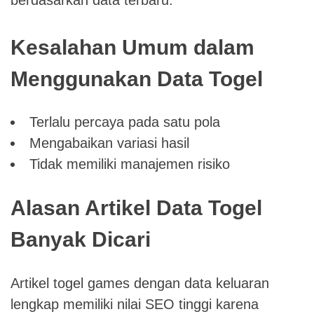
Kesalahan Umum dalam
Menggunakan Data Togel
Terlalu percaya pada satu pola
Mengabaikan variasi hasil
Tidak memiliki manajemen risiko
Alasan Artikel Data Togel
Banyak Dicari
Artikel togel games dengan data keluaran
lengkap memiliki nilai SEO tinggi karena