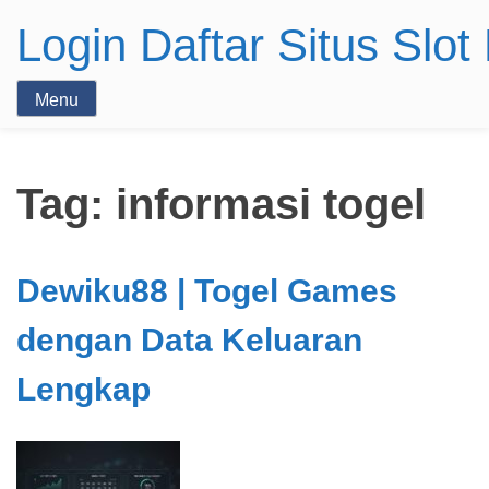
Login Daftar Situs Slo
Menu
Tag:
informasi togel
Dewiku88 | Togel Games
dengan Data Keluaran
Lengkap