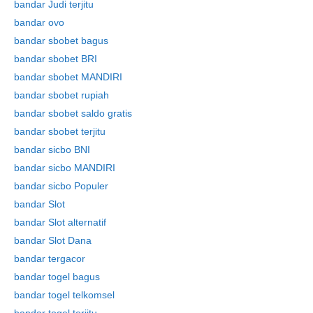
bandar Judi terjitu
bandar ovo
bandar sbobet bagus
bandar sbobet BRI
bandar sbobet MANDIRI
bandar sbobet rupiah
bandar sbobet saldo gratis
bandar sbobet terjitu
bandar sicbo BNI
bandar sicbo MANDIRI
bandar sicbo Populer
bandar Slot
bandar Slot alternatif
bandar Slot Dana
bandar tergacor
bandar togel bagus
bandar togel telkomsel
bandar togel terjitu