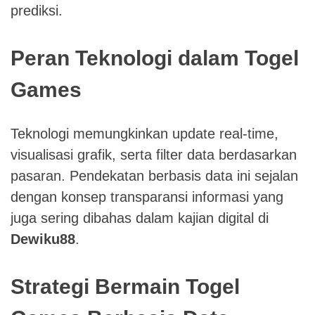
prediksi.
Peran Teknologi dalam Togel
Games
Teknologi memungkinkan update real-time,
visualisasi grafik, serta filter data berdasarkan
pasaran. Pendekatan berbasis data ini sejalan
dengan konsep transparansi informasi yang
juga sering dibahas dalam kajian digital di
Dewiku88
.
Strategi Bermain Togel