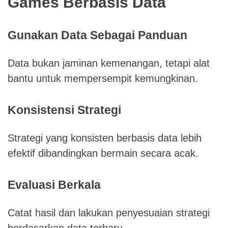
Games Berbasis Data
Gunakan Data Sebagai Panduan
Data bukan jaminan kemenangan, tetapi alat
bantu untuk mempersempit kemungkinan.
Konsistensi Strategi
Strategi yang konsisten berbasis data lebih
efektif dibandingkan bermain secara acak.
Evaluasi Berkala
Catat hasil dan lakukan penyesuaian strategi
berdasarkan data terbaru.