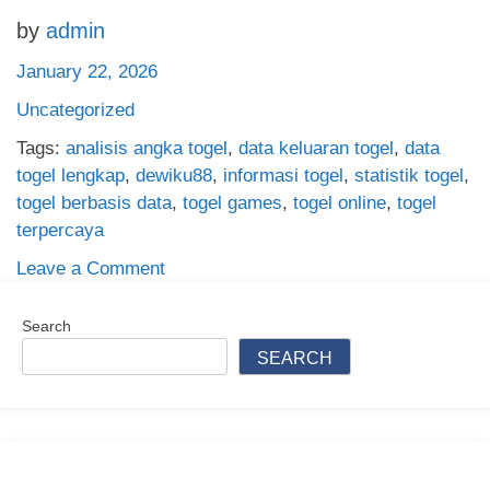
by
admin
January 22, 2026
Uncategorized
Tags:
analisis angka togel
,
data keluaran togel
,
data
togel lengkap
,
dewiku88
,
informasi togel
,
statistik togel
,
togel berbasis data
,
togel games
,
togel online
,
togel
terpercaya
on
Leave a Comment
Dewiku88
|
Search
Togel
SEARCH
Games
dengan
Data
Keluaran
Lengkap