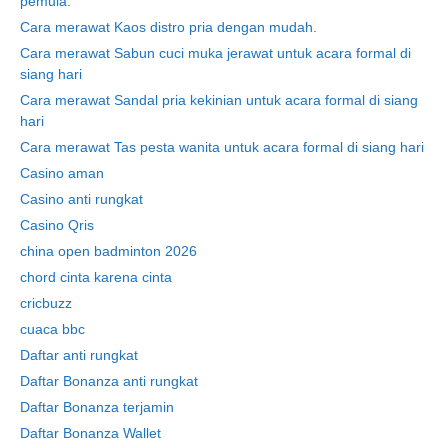
pemula.
Cara merawat Kaos distro pria dengan mudah.
Cara merawat Sabun cuci muka jerawat untuk acara formal di
siang hari
Cara merawat Sandal pria kekinian untuk acara formal di siang
hari
Cara merawat Tas pesta wanita untuk acara formal di siang hari
Casino aman
Casino anti rungkat
Casino Qris
china open badminton 2026
chord cinta karena cinta
cricbuzz
cuaca bbc
Daftar anti rungkat
Daftar Bonanza anti rungkat
Daftar Bonanza terjamin
Daftar Bonanza Wallet