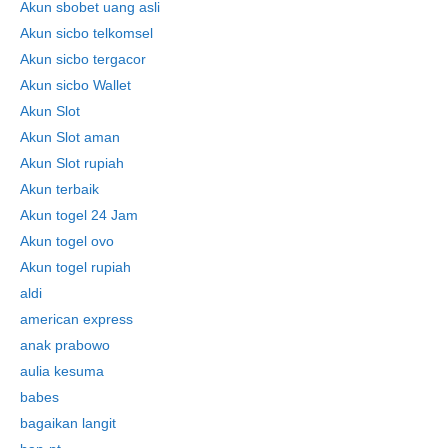
Akun sbobet uang asli
Akun sicbo telkomsel
Akun sicbo tergacor
Akun sicbo Wallet
Akun Slot
Akun Slot aman
Akun Slot rupiah
Akun terbaik
Akun togel 24 Jam
Akun togel ovo
Skip
Akun togel rupiah
to
aldi
content
american express
anak prabowo
aulia kesuma
babes
bagaikan langit