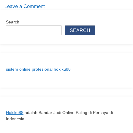
on
Leave a Comment
10
Merk
Search
Habanero
SEARCH
Terbaik
Untuk
Menambah
Pedas
pada
sistem online profesional hokiku88
Masakanmu
Hokiku88
adalah Bandar Judi Online Paling di Percaya di
Indonesia.