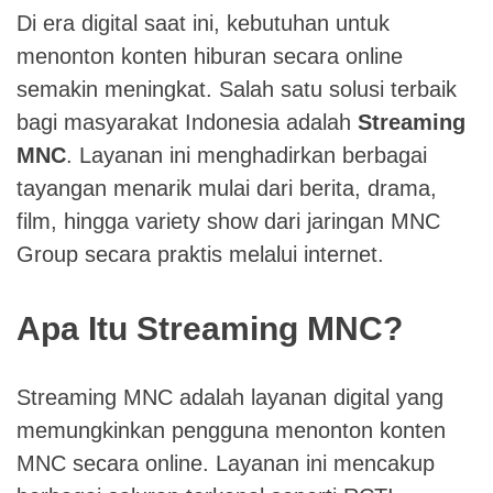
Di era digital saat ini, kebutuhan untuk
menonton konten hiburan secara online
semakin meningkat. Salah satu solusi terbaik
bagi masyarakat Indonesia adalah
Streaming
MNC
. Layanan ini menghadirkan berbagai
tayangan menarik mulai dari berita, drama,
film, hingga variety show dari jaringan MNC
Group secara praktis melalui internet.
Apa Itu Streaming MNC?
Streaming MNC adalah layanan digital yang
memungkinkan pengguna menonton konten
MNC secara online. Layanan ini mencakup