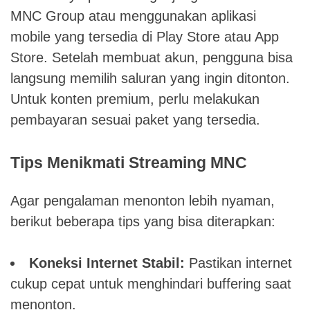
MNC Group atau menggunakan aplikasi
mobile yang tersedia di Play Store atau App
Store. Setelah membuat akun, pengguna bisa
langsung memilih saluran yang ingin ditonton.
Untuk konten premium, perlu melakukan
pembayaran sesuai paket yang tersedia.
Tips Menikmati Streaming MNC
Agar pengalaman menonton lebih nyaman,
berikut beberapa tips yang bisa diterapkan:
Koneksi Internet Stabil:
Pastikan internet
cukup cepat untuk menghindari buffering saat
menonton.