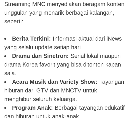
Streaming MNC menyediakan beragam konten
unggulan yang menarik berbagai kalangan,
seperti:
Berita Terkini:
Informasi aktual dari iNews
yang selalu update setiap hari.
Drama dan Sinetron:
Serial lokal maupun
drama Korea favorit yang bisa ditonton kapan
saja.
Acara Musik dan Variety Show:
Tayangan
hiburan dari GTV dan MNCTV untuk
menghibur seluruh keluarga.
Program Anak:
Berbagai tayangan edukatif
dan hiburan untuk anak-anak.