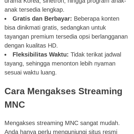
drama Korea, sinetron, hingga program anak-
anak tersedia lengkap.
Gratis dan Berbayar:
Beberapa konten
bisa dinikmati gratis, sedangkan untuk
tayangan premium tersedia opsi berlangganan
dengan kualitas HD.
Fleksibilitas Waktu:
Tidak terikat jadwal
tayang, sehingga menonton lebih nyaman
sesuai waktu luang.
Cara Mengakses Streaming
MNC
Mengakses streaming MNC sangat mudah.
Anda hanya perlu mengunjungi situs resmi