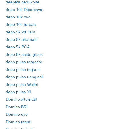
deepika padukone
depo 10k Dipercaya
depo 10k ovo
depo 10k terbaik
depo 5k 24 Jam
depo 5k alternatif
depo 5k BCA
depo 5k saldo gratis
depo pulsa tergacor
depo pulsa terjamin
depo pulsa uang asli
depo pulsa Wallet
depo pulsa XL
Domino alternatif
Domino BRI
Domino ovo
Domino resmi