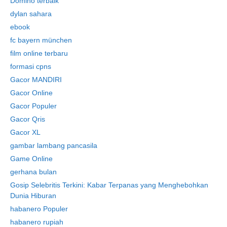
Domino terbaik
dylan sahara
ebook
fc bayern münchen
film online terbaru
formasi cpns
Gacor MANDIRI
Gacor Online
Gacor Populer
Gacor Qris
Gacor XL
gambar lambang pancasila
Game Online
gerhana bulan
Gosip Selebritis Terkini: Kabar Terpanas yang Menghebohkan
Dunia Hiburan
habanero Populer
habanero rupiah