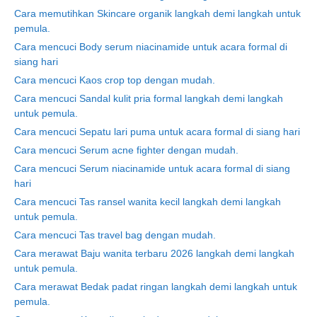
Cara memutihkan Skincare organik langkah demi langkah untuk
pemula.
Cara mencuci Body serum niacinamide untuk acara formal di
siang hari
Cara mencuci Kaos crop top dengan mudah.
Cara mencuci Sandal kulit pria formal langkah demi langkah
untuk pemula.
Cara mencuci Sepatu lari puma untuk acara formal di siang hari
Cara mencuci Serum acne fighter dengan mudah.
Cara mencuci Serum niacinamide untuk acara formal di siang
hari
Cara mencuci Tas ransel wanita kecil langkah demi langkah
untuk pemula.
Cara mencuci Tas travel bag dengan mudah.
Cara merawat Baju wanita terbaru 2026 langkah demi langkah
untuk pemula.
Cara merawat Bedak padat ringan langkah demi langkah untuk
pemula.