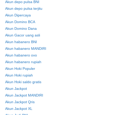
Akun depo pulsa BNI
Akun depo pulsa terjitu
Akun Dipercaya
Akun Domino BCA
Akun Domino Dana
Akun Gacor uang asli
Akun habanero BNI
Akun habanero MANDIRI
Akun habanero ovo
Akun habanero rupiah
Akun Hoki Populer
Akun Hoki rupiah
Akun Hoki saldo gratis
Akun Jackpot
Akun Jackpot MANDIRI
Akun Jackpot Qris
Akun Jackpot XL