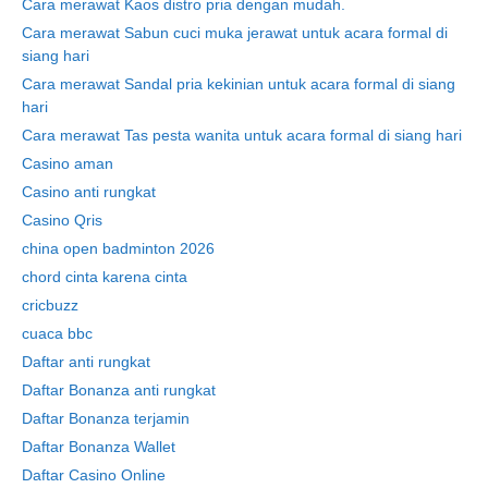
Cara merawat Kaos distro pria dengan mudah.
Cara merawat Sabun cuci muka jerawat untuk acara formal di
siang hari
Cara merawat Sandal pria kekinian untuk acara formal di siang
hari
Cara merawat Tas pesta wanita untuk acara formal di siang hari
Casino aman
Casino anti rungkat
Casino Qris
china open badminton 2026
chord cinta karena cinta
cricbuzz
cuaca bbc
Daftar anti rungkat
Daftar Bonanza anti rungkat
Daftar Bonanza terjamin
Daftar Bonanza Wallet
Daftar Casino Online