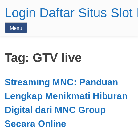
Login Daftar Situs Slo
Menu
Tag:
GTV live
Streaming MNC: Panduan
Lengkap Menikmati Hiburan
Digital dari MNC Group
Secara Online