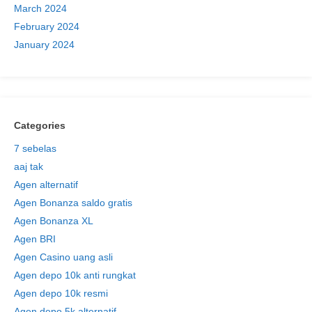
March 2024
February 2024
January 2024
Categories
7 sebelas
aaj tak
Agen alternatif
Agen Bonanza saldo gratis
Agen Bonanza XL
Agen BRI
Agen Casino uang asli
Agen depo 10k anti rungkat
Agen depo 10k resmi
Agen depo 5k alternatif