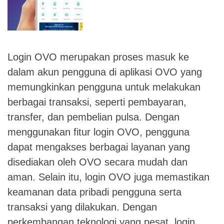
Login OVO merupakan proses masuk ke
dalam akun pengguna di aplikasi OVO yang
memungkinkan pengguna untuk melakukan
berbagai transaksi, seperti pembayaran,
transfer, dan pembelian pulsa. Dengan
menggunakan fitur login OVO, pengguna
dapat mengakses berbagai layanan yang
disediakan oleh OVO secara mudah dan
aman. Selain itu, login OVO juga memastikan
keamanan data pribadi pengguna serta
transaksi yang dilakukan. Dengan
perkembangan teknologi yang pesat, login