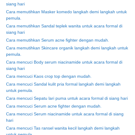
siang hari
Cara memutihkan Masker komedo langkah demi langkah untuk
pemula.
Cara memutihkan Sandal teplek wanita untuk acara formal di
siang hari
Cara memutihkan Serum acne fighter dengan mudah.
Cara memutihkan Skincare organik langkah demi langkah untuk
pemula.
Cara mencuci Body serum niacinamide untuk acara formal di
siang hari
Cara mencuci Kaos crop top dengan mudah.
Cara mencuci Sandal kulit pria formal langkah demi langkah
untuk pemula.
Cara mencuci Sepatu lari puma untuk acara formal di siang hari
Cara mencuci Serum acne fighter dengan mudah.
Cara mencuci Serum niacinamide untuk acara formal di siang
hari
Cara mencuci Tas ransel wanita kecil langkah demi langkah
untuk pemula.