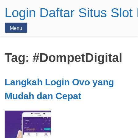
Login Daftar Situs Slo
Menu
Tag:
#DompetDigital
Langkah Login Ovo yang
Mudah dan Cepat