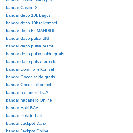
bandar Casino XL
bandar depo 10k bagus
bandar depo 10k telkomsel
bandar depo 5k MANDIRI
bandar depo pulsa BNI
bandar depo pulsa resmi
bandar depo pulsa saldo gratis
bandar depo pulsa terbaik
bandar Domino telkomsel
bandar Gacor saldo gratis
bandar Gacor telkomsel
bandar habanero BCA
bandar habanero Online
bandar Hoki BCA
bandar Hoki terbaik
bandar Jackpot Dana
bandar Jackpot Online