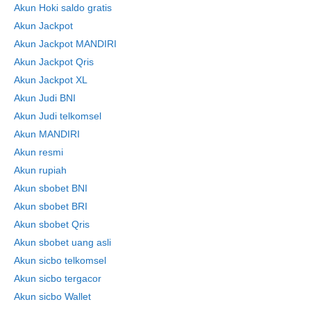
Akun Hoki saldo gratis
Akun Jackpot
Akun Jackpot MANDIRI
Akun Jackpot Qris
Akun Jackpot XL
Akun Judi BNI
Akun Judi telkomsel
Akun MANDIRI
Akun resmi
Akun rupiah
Akun sbobet BNI
Akun sbobet BRI
Akun sbobet Qris
Akun sbobet uang asli
Akun sicbo telkomsel
Akun sicbo tergacor
Akun sicbo Wallet
Skip