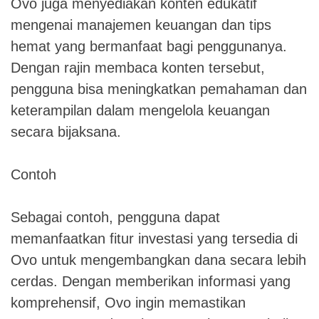
Ovo juga menyediakan konten edukatif
mengenai manajemen keuangan dan tips
hemat yang bermanfaat bagi penggunanya.
Dengan rajin membaca konten tersebut,
pengguna bisa meningkatkan pemahaman dan
keterampilan dalam mengelola keuangan
secara bijaksana.
Contoh
Sebagai contoh, pengguna dapat
memanfaatkan fitur investasi yang tersedia di
Ovo untuk mengembangkan dana secara lebih
cerdas. Dengan memberikan informasi yang
komprehensif, Ovo ingin memastikan