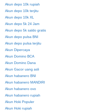
Akun depo 10k rupiah
Akun depo 10k terjitu
Akun depo 10k XL
Akun depo 5k 24 Jam
Akun depo 5k saldo gratis
Akun depo pulsa BNI
Akun depo pulsa terjitu
Akun Dipercaya
Akun Domino BCA
Akun Domino Dana
Akun Gacor uang asli
Akun habanero BNI
Akun habanero MANDIRI
Akun habanero ovo
Akun habanero rupiah
Akun Hoki Populer
Akun Hoki rupiah