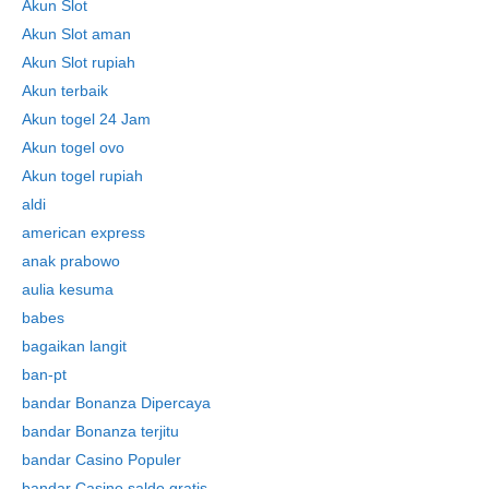
Akun Slot
to
Akun Slot aman
content
Akun Slot rupiah
Akun terbaik
Akun togel 24 Jam
Akun togel ovo
Akun togel rupiah
aldi
american express
anak prabowo
aulia kesuma
babes
bagaikan langit
ban-pt
bandar Bonanza Dipercaya
bandar Bonanza terjitu
bandar Casino Populer
bandar Casino saldo gratis