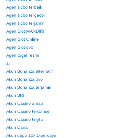
Agen sicbo terbaik
Agen sicbo tergacor
Agen sicbo terjamin
Agen Slot MANDIRI
Agen Slot Online
Agen Slot ovo
Agen togel resmi
ai
Akun Bonanza alternatif
Akun Bonanza ovo
Akun Bonanza terjamin
Akun BRI
Akun Casino aman
Akun Casino telkomsel
Akun Casino terjitu
Akun Dana
Akun depo 10k Dipercaya