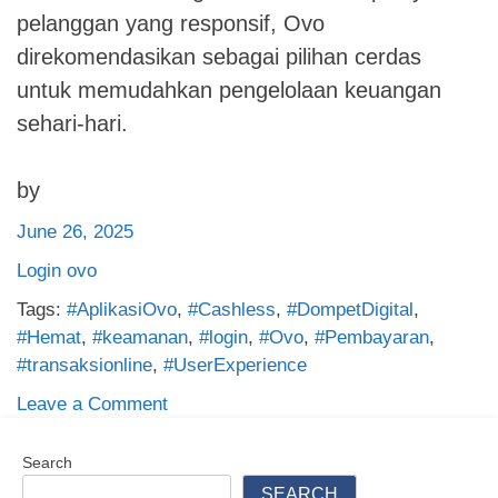
pelanggan yang responsif, Ovo
direkomendasikan sebagai pilihan cerdas
untuk memudahkan pengelolaan keuangan
sehari-hari.
by
June 26, 2025
Login ovo
Tags:
#AplikasiOvo
,
#Cashless
,
#DompetDigital
,
#Hemat
,
#keamanan
,
#login
,
#Ovo
,
#Pembayaran
,
#transaksionline
,
#UserExperience
on
Leave a Comment
Langkah
Login
Search
Ovo
SEARCH