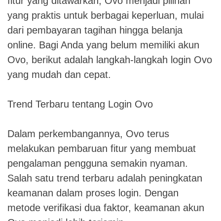
fitur yang ditawarkan, Ovo menjadi pilihan
yang praktis untuk berbagai keperluan, mulai
dari pembayaran tagihan hingga belanja
online. Bagi Anda yang belum memiliki akun
Ovo, berikut adalah langkah-langkah login Ovo
yang mudah dan cepat.
Trend Terbaru tentang Login Ovo
Dalam perkembangannya, Ovo terus
melakukan pembaruan fitur yang membuat
pengalaman pengguna semakin nyaman.
Salah satu trend terbaru adalah peningkatan
keamanan dalam proses login. Dengan
metode verifikasi dua faktor, keamanan akun