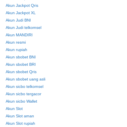
Akun Jackpot Qris
Akun Jackpot XL
Akun Judi BNI
Akun Judi telkomsel
Akun MANDIRI
Akun resmi
Akun rupiah
Skip
to
Akun sbobet BNI
content
Akun sbobet BRI
Akun sbobet Qris
Akun sbobet uang asli
Akun sicbo telkomsel
Akun sicbo tergacor
Akun sicbo Wallet
Akun Slot
Akun Slot aman
Akun Slot rupiah