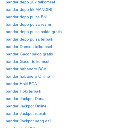
bandar depo 10k telkomsel
bandar depo 5k MANDIRI
bandar depo pulsa BNI
bandar depo pulsa resmi
bandar depo pulsa saldo gratis
bandar depo pulsa terbaik
bandar Domino telkomsel
bandar Gacor saldo gratis
bandar Gacor telkomsel
bandar habanero BCA
bandar habanero Online
bandar Hoki BCA
bandar Hoki terbaik
bandar Jackpot Dana
bandar Jackpot Online
bandar Jackpot rupiah
bandar Jackpot uang asli