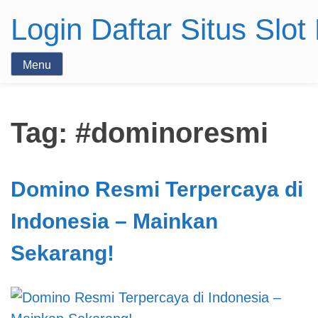
Login Daftar Situs Slo
Menu
Tag:
#dominoresmi
Domino Resmi Terpercaya di
Indonesia – Mainkan
Sekarang!