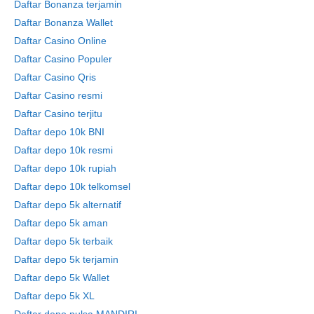
Daftar Bonanza terjamin
Daftar Bonanza Wallet
Daftar Casino Online
Daftar Casino Populer
Daftar Casino Qris
Daftar Casino resmi
Daftar Casino terjitu
Daftar depo 10k BNI
Daftar depo 10k resmi
Daftar depo 10k rupiah
Daftar depo 10k telkomsel
Daftar depo 5k alternatif
Daftar depo 5k aman
Daftar depo 5k terbaik
Daftar depo 5k terjamin
Daftar depo 5k Wallet
Daftar depo 5k XL