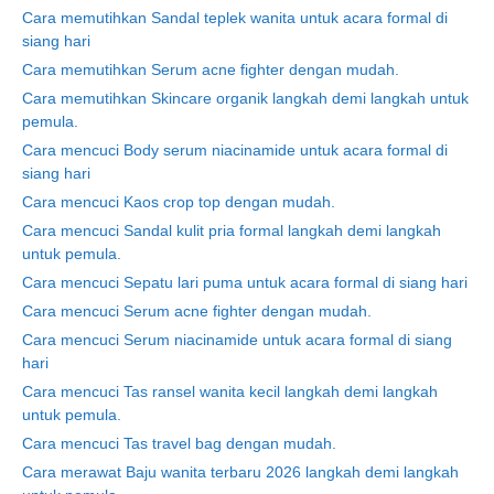
Cara memutihkan Sandal teplek wanita untuk acara formal di
siang hari
Cara memutihkan Serum acne fighter dengan mudah.
Cara memutihkan Skincare organik langkah demi langkah untuk
pemula.
Cara mencuci Body serum niacinamide untuk acara formal di
siang hari
Cara mencuci Kaos crop top dengan mudah.
Cara mencuci Sandal kulit pria formal langkah demi langkah
untuk pemula.
Cara mencuci Sepatu lari puma untuk acara formal di siang hari
Cara mencuci Serum acne fighter dengan mudah.
Cara mencuci Serum niacinamide untuk acara formal di siang
hari
Cara mencuci Tas ransel wanita kecil langkah demi langkah
untuk pemula.
Cara mencuci Tas travel bag dengan mudah.
Cara merawat Baju wanita terbaru 2026 langkah demi langkah