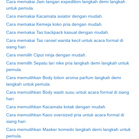
Cara memakai Jam tangan expedition langkah demi langkah
untuk pemula.
Cara memakai Kacamata aviator dengan mudah.
Cara memakai Kemeja koko pria dengan mudah.
Cara memakai Tas backpack kasual dengan mudah.
Cara memakai Tas ransel wanita kecil untuk acara formal di
siang hari
Cara memilih Ciput ninja dengan mudah.
Cara memilih Sepatu lari nike pria langkah demi langkah untuk
pemula.
Cara memutihkan Body lotion aroma parfum langkah demi
langkah untuk pemula.
Cara memutihkan Body wash susu untuk acara formal di siang
hari
Cara memutihkan Kacamata kotak dengan mudah.
Cara memutihkan Kaos oversized pria untuk acara formal di
siang hari
Cara memutihkan Masker komedo langkah demi langkah untuk
pemula.