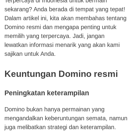
Terpercaya di Indonesia untuk bermain
sekarang? Anda berada di tempat yang tepat!
Dalam artikel ini, kita akan membahas tentang
Domino resmi dan mengapa penting untuk
memilih yang terpercaya. Jadi, jangan
lewatkan informasi menarik yang akan kami
sajikan untuk Anda.
Keuntungan Domino resmi
Peningkatan keterampilan
Domino bukan hanya permainan yang
mengandalkan keberuntungan semata, namun
juga melibatkan strategi dan keterampilan.