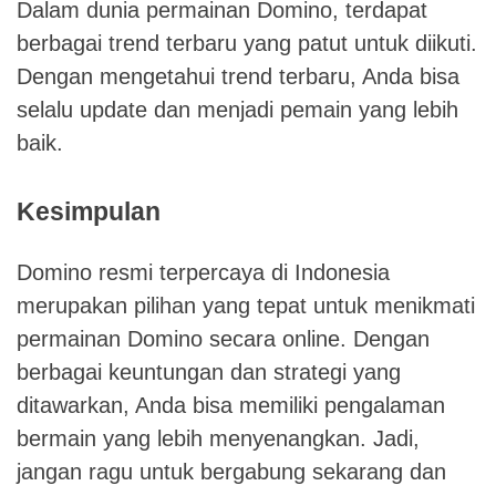
Dalam dunia permainan Domino, terdapat
berbagai trend terbaru yang patut untuk diikuti.
Dengan mengetahui trend terbaru, Anda bisa
selalu update dan menjadi pemain yang lebih
baik.
Kesimpulan
Domino resmi terpercaya di Indonesia
merupakan pilihan yang tepat untuk menikmati
permainan Domino secara online. Dengan
berbagai keuntungan dan strategi yang
ditawarkan, Anda bisa memiliki pengalaman
bermain yang lebih menyenangkan. Jadi,
jangan ragu untuk bergabung sekarang dan