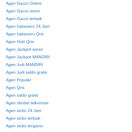
Agen Gacor Online
Agen Gacor resmi
Agen Gacor terbaik
Agen habanero 24 Jam
Agen habanero Qris
Agen Hoki Qris
Agen Jackpot aman
Agen Jackpot MANDIRI
Agen Judi MANDIRI
Agen Judi saldo gratis
Agen Populer
Agen Qris
Agen saldo gratis
Agen sbobet telkomsel
Agen sicbo 24 Jam
Agen sicbo terbaik
Agen sicbo tergacor