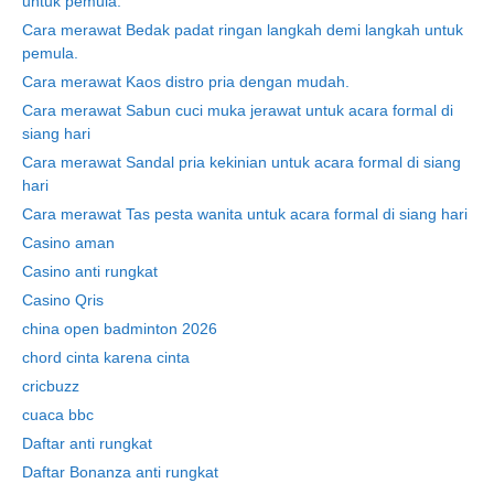
untuk pemula.
Cara merawat Bedak padat ringan langkah demi langkah untuk
pemula.
Cara merawat Kaos distro pria dengan mudah.
Cara merawat Sabun cuci muka jerawat untuk acara formal di
siang hari
Cara merawat Sandal pria kekinian untuk acara formal di siang
hari
Cara merawat Tas pesta wanita untuk acara formal di siang hari
Casino aman
Casino anti rungkat
Casino Qris
china open badminton 2026
chord cinta karena cinta
cricbuzz
cuaca bbc
Daftar anti rungkat
Daftar Bonanza anti rungkat