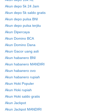
Akun depo 5k 24 Jam
Akun depo 5k saldo gratis
Akun depo pulsa BNI
Akun depo pulsa terjitu
Akun Dipercaya
Akun Domino BCA
Akun Domino Dana
Akun Gacor uang asli
Akun habanero BNI
Akun habanero MANDIRI
Akun habanero ovo
Akun habanero rupiah
Akun Hoki Populer
Akun Hoki rupiah
Akun Hoki saldo gratis
Akun Jackpot
Akun Jackpot MANDIRI