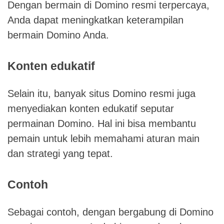
Dengan bermain di Domino resmi terpercaya,
Anda dapat meningkatkan keterampilan
bermain Domino Anda.
Konten edukatif
Selain itu, banyak situs Domino resmi juga
menyediakan konten edukatif seputar
permainan Domino. Hal ini bisa membantu
pemain untuk lebih memahami aturan main
dan strategi yang tepat.
Contoh
Sebagai contoh, dengan bergabung di Domino