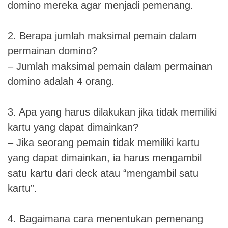
domino mereka agar menjadi pemenang.
2. Berapa jumlah maksimal pemain dalam
permainan domino?
– Jumlah maksimal pemain dalam permainan
domino adalah 4 orang.
3. Apa yang harus dilakukan jika tidak memiliki
kartu yang dapat dimainkan?
– Jika seorang pemain tidak memiliki kartu
yang dapat dimainkan, ia harus mengambil
satu kartu dari deck atau “mengambil satu
kartu”.
4. Bagaimana cara menentukan pemenang