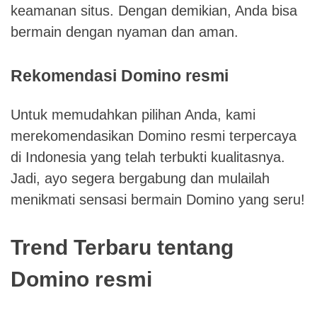
keamanan situs. Dengan demikian, Anda bisa
bermain dengan nyaman dan aman.
Rekomendasi Domino resmi
Untuk memudahkan pilihan Anda, kami
merekomendasikan Domino resmi terpercaya
di Indonesia yang telah terbukti kualitasnya.
Jadi, ayo segera bergabung dan mulailah
menikmati sensasi bermain Domino yang seru!
Trend Terbaru tentang
Domino resmi