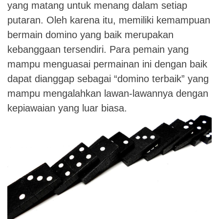
yang matang untuk menang dalam setiap
putaran. Oleh karena itu, memiliki kemampuan
bermain domino yang baik merupakan
kebanggaan tersendiri. Para pemain yang
mampu menguasai permainan ini dengan baik
dapat dianggap sebagai “domino terbaik” yang
mampu mengalahkan lawan-lawannya dengan
kepiawaian yang luar biasa.