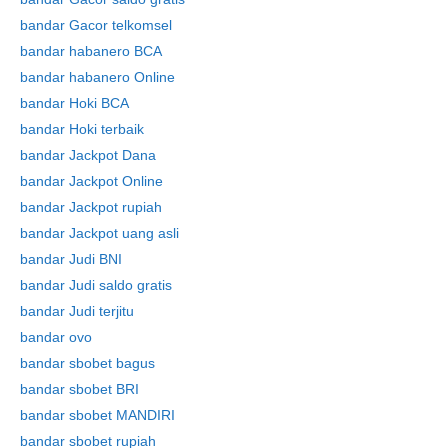
bandar Gacor telkomsel
bandar habanero BCA
bandar habanero Online
bandar Hoki BCA
bandar Hoki terbaik
bandar Jackpot Dana
bandar Jackpot Online
bandar Jackpot rupiah
bandar Jackpot uang asli
bandar Judi BNI
bandar Judi saldo gratis
bandar Judi terjitu
bandar ovo
bandar sbobet bagus
bandar sbobet BRI
bandar sbobet MANDIRI
bandar sbobet rupiah