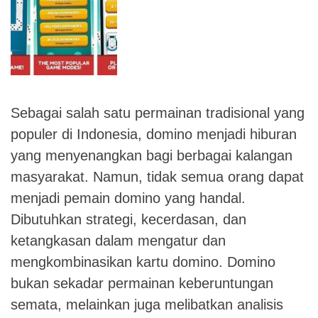
Sebagai salah satu permainan tradisional yang
populer di Indonesia, domino menjadi hiburan
yang menyenangkan bagi berbagai kalangan
masyarakat. Namun, tidak semua orang dapat
menjadi pemain domino yang handal.
Dibutuhkan strategi, kecerdasan, dan
ketangkasan dalam mengatur dan
mengkombinasikan kartu domino. Domino
bukan sekadar permainan keberuntungan
semata, melainkan juga melibatkan analisis