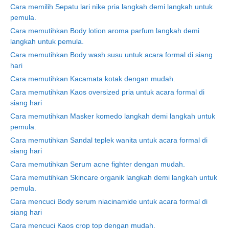
Cara memilih Sepatu lari nike pria langkah demi langkah untuk
pemula.
Cara memutihkan Body lotion aroma parfum langkah demi
langkah untuk pemula.
Cara memutihkan Body wash susu untuk acara formal di siang
hari
Cara memutihkan Kacamata kotak dengan mudah.
Cara memutihkan Kaos oversized pria untuk acara formal di
siang hari
Cara memutihkan Masker komedo langkah demi langkah untuk
pemula.
Cara memutihkan Sandal teplek wanita untuk acara formal di
siang hari
Cara memutihkan Serum acne fighter dengan mudah.
Cara memutihkan Skincare organik langkah demi langkah untuk
pemula.
Cara mencuci Body serum niacinamide untuk acara formal di
siang hari
Cara mencuci Kaos crop top dengan mudah.