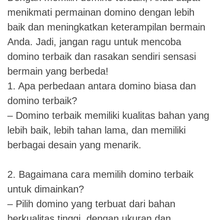
menikmati permainan domino dengan lebih
baik dan meningkatkan keterampilan bermain
Anda. Jadi, jangan ragu untuk mencoba
domino terbaik dan rasakan sendiri sensasi
bermain yang berbeda!
1. Apa perbedaan antara domino biasa dan
domino terbaik?
– Domino terbaik memiliki kualitas bahan yang
lebih baik, lebih tahan lama, dan memiliki
berbagai desain yang menarik.
2. Bagaimana cara memilih domino terbaik
untuk dimainkan?
– Pilih domino yang terbuat dari bahan
berkualitas tinggi, dengan ukuran dan