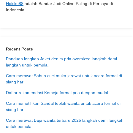
Hokiku88
adalah Bandar Judi Online Paling di Percaya di
Indonesia.
Recent Posts
Panduan lengkap Jaket denim pria oversized langkah demi
langkah untuk pemula.
Cara merawat Sabun cuci muka jerawat untuk acara formal di
siang hari
Daftar rekomendasi Kemeja formal pria dengan mudah.
Cara memutihkan Sandal teplek wanita untuk acara formal di
siang hari
Cara merawat Baju wanita terbaru 2026 langkah demi langkah
untuk pemula.