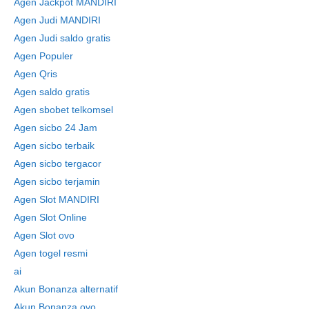
Agen Jackpot MANDIRI
Agen Judi MANDIRI
Agen Judi saldo gratis
Agen Populer
Agen Qris
Agen saldo gratis
Agen sbobet telkomsel
Agen sicbo 24 Jam
Agen sicbo terbaik
Agen sicbo tergacor
Agen sicbo terjamin
Agen Slot MANDIRI
Agen Slot Online
Agen Slot ovo
Agen togel resmi
ai
Akun Bonanza alternatif
Akun Bonanza ovo