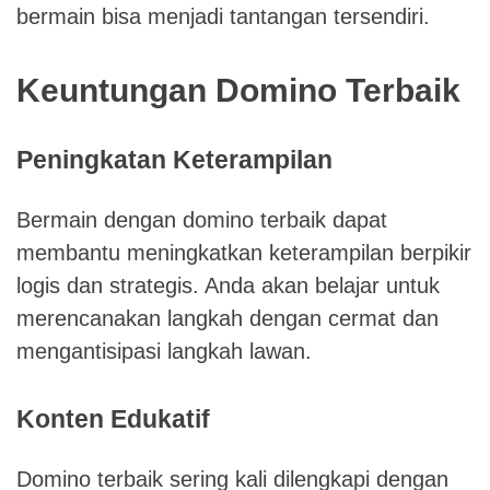
bermain bisa menjadi tantangan tersendiri.
Keuntungan Domino Terbaik
Peningkatan Keterampilan
Bermain dengan domino terbaik dapat
membantu meningkatkan keterampilan berpikir
logis dan strategis. Anda akan belajar untuk
merencanakan langkah dengan cermat dan
mengantisipasi langkah lawan.
Konten Edukatif
Domino terbaik sering kali dilengkapi dengan