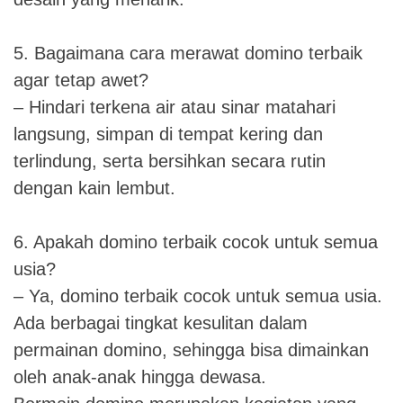
5. Bagaimana cara merawat domino terbaik
agar tetap awet?
– Hindari terkena air atau sinar matahari
langsung, simpan di tempat kering dan
terlindung, serta bersihkan secara rutin
dengan kain lembut.
6. Apakah domino terbaik cocok untuk semua
usia?
– Ya, domino terbaik cocok untuk semua usia.
Ada berbagai tingkat kesulitan dalam
permainan domino, sehingga bisa dimainkan
oleh anak-anak hingga dewasa.