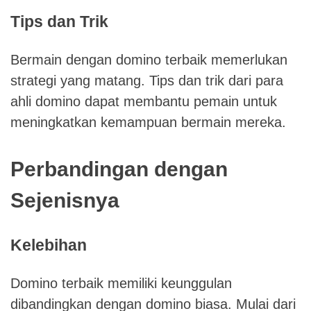
Tips dan Trik
Bermain dengan domino terbaik memerlukan
strategi yang matang. Tips dan trik dari para
ahli domino dapat membantu pemain untuk
meningkatkan kemampuan bermain mereka.
Perbandingan dengan
Sejenisnya
Kelebihan
Domino terbaik memiliki keunggulan
dibandingkan dengan domino biasa. Mulai dari