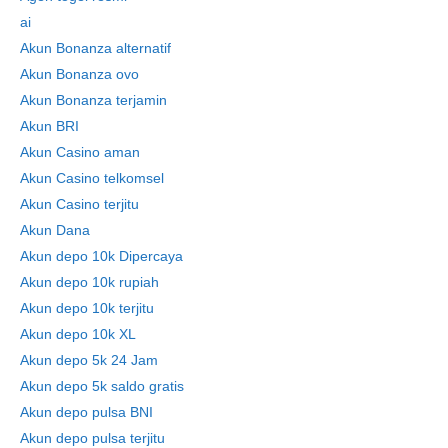
ai
Akun Bonanza alternatif
Akun Bonanza ovo
Akun Bonanza terjamin
Akun BRI
Akun Casino aman
Akun Casino telkomsel
Akun Casino terjitu
Akun Dana
Akun depo 10k Dipercaya
Akun depo 10k rupiah
Akun depo 10k terjitu
Akun depo 10k XL
Akun depo 5k 24 Jam
Akun depo 5k saldo gratis
Akun depo pulsa BNI
Akun depo pulsa terjitu