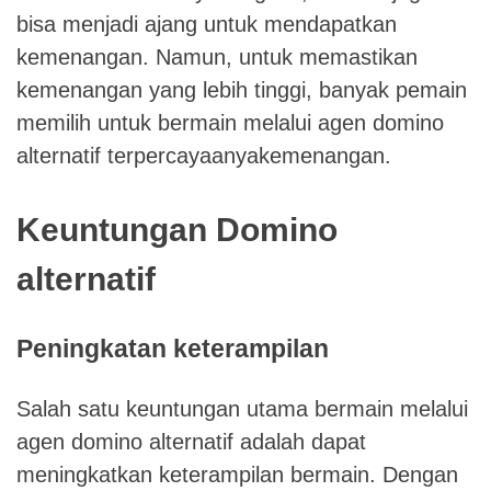
bisa menjadi ajang untuk mendapatkan
kemenangan. Namun, untuk memastikan
kemenangan yang lebih tinggi, banyak pemain
memilih untuk bermain melalui agen domino
alternatif terpercayaanyakemenangan.
Keuntungan Domino
alternatif
Peningkatan keterampilan
Salah satu keuntungan utama bermain melalui
agen domino alternatif adalah dapat
meningkatkan keterampilan bermain. Dengan