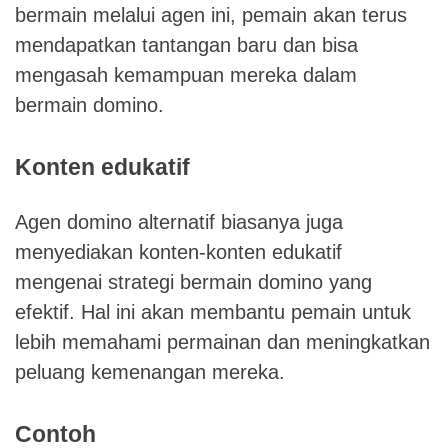
bermain melalui agen ini, pemain akan terus
mendapatkan tantangan baru dan bisa
mengasah kemampuan mereka dalam
bermain domino.
Konten edukatif
Agen domino alternatif biasanya juga
menyediakan konten-konten edukatif
mengenai strategi bermain domino yang
efektif. Hal ini akan membantu pemain untuk
lebih memahami permainan dan meningkatkan
peluang kemenangan mereka.
Contoh