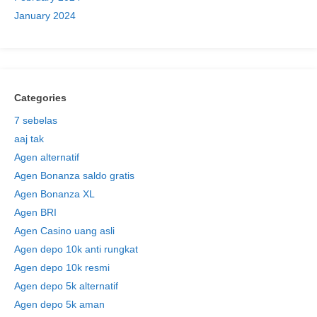
January 2024
Categories
7 sebelas
aaj tak
Agen alternatif
Agen Bonanza saldo gratis
Agen Bonanza XL
Agen BRI
Agen Casino uang asli
Agen depo 10k anti rungkat
Agen depo 10k resmi
Agen depo 5k alternatif
Agen depo 5k aman