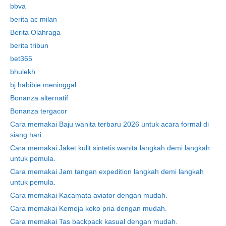
bbva
berita ac milan
Berita Olahraga
berita tribun
bet365
bhulekh
bj habibie meninggal
Bonanza alternatif
Bonanza tergacor
Cara memakai Baju wanita terbaru 2026 untuk acara formal di
siang hari
Cara memakai Jaket kulit sintetis wanita langkah demi langkah
untuk pemula.
Cara memakai Jam tangan expedition langkah demi langkah
untuk pemula.
Cara memakai Kacamata aviator dengan mudah.
Cara memakai Kemeja koko pria dengan mudah.
Cara memakai Tas backpack kasual dengan mudah.