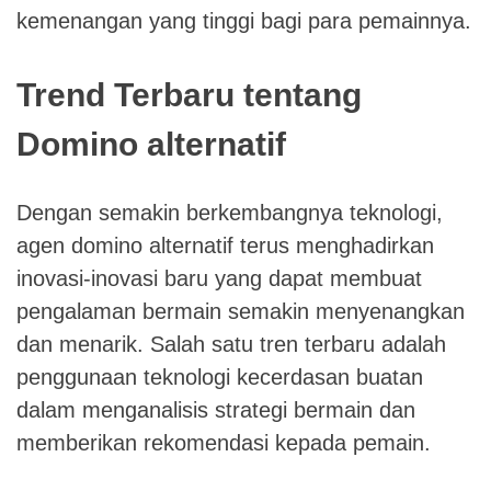
kemenangan yang tinggi bagi para pemainnya.
Trend Terbaru tentang
Domino alternatif
Dengan semakin berkembangnya teknologi,
agen domino alternatif terus menghadirkan
inovasi-inovasi baru yang dapat membuat
pengalaman bermain semakin menyenangkan
dan menarik. Salah satu tren terbaru adalah
penggunaan teknologi kecerdasan buatan
dalam menganalisis strategi bermain dan
memberikan rekomendasi kepada pemain.