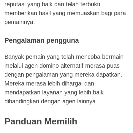
reputasi yang baik dan telah terbukti
memberikan hasil yang memuaskan bagi para
pemainnya.
Pengalaman pengguna
Banyak pemain yang telah mencoba bermain
melalui agen domino alternatif merasa puas
dengan pengalaman yang mereka dapatkan.
Mereka merasa lebih dihargai dan
mendapatkan layanan yang lebih baik
dibandingkan dengan agen lainnya.
Panduan Memilih