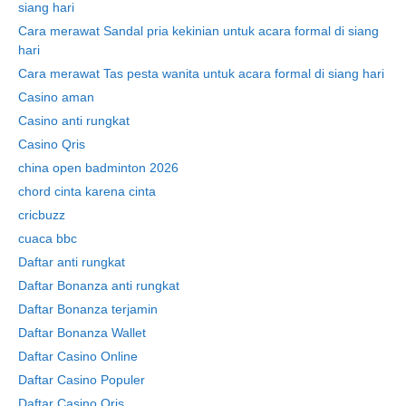
siang hari
Cara merawat Sandal pria kekinian untuk acara formal di siang
hari
Cara merawat Tas pesta wanita untuk acara formal di siang hari
Casino aman
Casino anti rungkat
Casino Qris
china open badminton 2026
chord cinta karena cinta
cricbuzz
cuaca bbc
Daftar anti rungkat
Daftar Bonanza anti rungkat
Daftar Bonanza terjamin
Daftar Bonanza Wallet
Daftar Casino Online
Daftar Casino Populer
Daftar Casino Qris