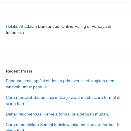
Hokiku88
adalah Bandar Judi Online Paling di Percaya di
Indonesia.
Recent Posts
Panduan lengkap Jaket denim pria oversized langkah demi
langkah untuk pemula.
Cara merawat Sabun cuci muka jerawat untuk acara formal di
siang hari
Daftar rekomendasi Kemeja formal pria dengan mudah.
Cara memutihkan Sandal teplek wanita untuk acara formal di
siang hari