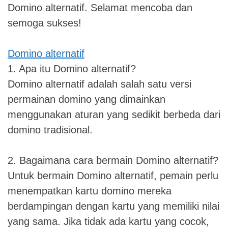
Domino alternatif. Selamat mencoba dan
semoga sukses!
Domino alternatif
1. Apa itu Domino alternatif?
Domino alternatif adalah salah satu versi
permainan domino yang dimainkan
menggunakan aturan yang sedikit berbeda dari
domino tradisional.
2. Bagaimana cara bermain Domino alternatif?
Untuk bermain Domino alternatif, pemain perlu
menempatkan kartu domino mereka
berdampingan dengan kartu yang memiliki nilai
yang sama. Jika tidak ada kartu yang cocok,