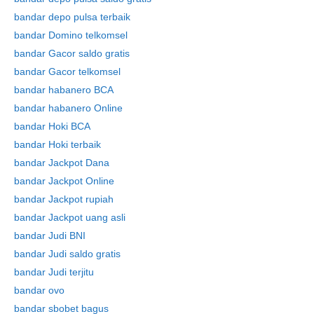
bandar depo pulsa terbaik
bandar Domino telkomsel
bandar Gacor saldo gratis
bandar Gacor telkomsel
bandar habanero BCA
bandar habanero Online
bandar Hoki BCA
bandar Hoki terbaik
bandar Jackpot Dana
bandar Jackpot Online
bandar Jackpot rupiah
bandar Jackpot uang asli
bandar Judi BNI
bandar Judi saldo gratis
bandar Judi terjitu
bandar ovo
bandar sbobet bagus