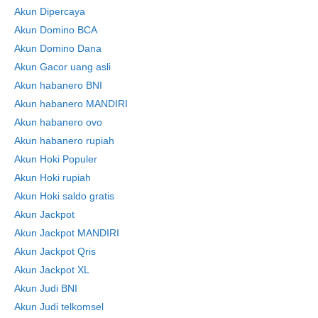
Akun Dipercaya
Akun Domino BCA
Akun Domino Dana
Akun Gacor uang asli
Akun habanero BNI
Akun habanero MANDIRI
Akun habanero ovo
Akun habanero rupiah
Akun Hoki Populer
Akun Hoki rupiah
Akun Hoki saldo gratis
Akun Jackpot
Akun Jackpot MANDIRI
Skip
Akun Jackpot Qris
to
Akun Jackpot XL
content
Akun Judi BNI
Akun Judi telkomsel