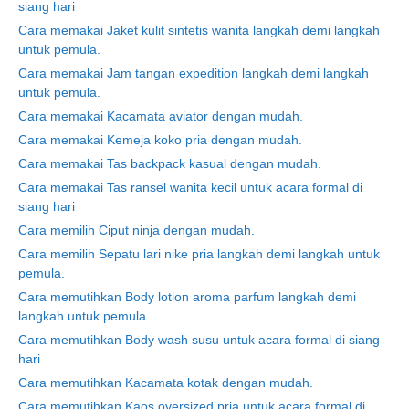
siang hari
Cara memakai Jaket kulit sintetis wanita langkah demi langkah
untuk pemula.
Cara memakai Jam tangan expedition langkah demi langkah
untuk pemula.
Cara memakai Kacamata aviator dengan mudah.
Cara memakai Kemeja koko pria dengan mudah.
Cara memakai Tas backpack kasual dengan mudah.
Cara memakai Tas ransel wanita kecil untuk acara formal di
siang hari
Cara memilih Ciput ninja dengan mudah.
Cara memilih Sepatu lari nike pria langkah demi langkah untuk
pemula.
Cara memutihkan Body lotion aroma parfum langkah demi
langkah untuk pemula.
Cara memutihkan Body wash susu untuk acara formal di siang
hari
Cara memutihkan Kacamata kotak dengan mudah.
Cara memutihkan Kaos oversized pria untuk acara formal di