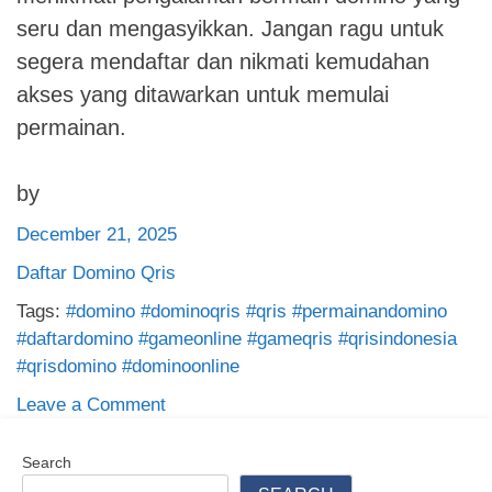
seru dan mengasyikkan. Jangan ragu untuk
segera mendaftar dan nikmati kemudahan
akses yang ditawarkan untuk memulai
permainan.
by
December 21, 2025
Daftar Domino Qris
Tags:
#domino #dominoqris #qris #permainandomino
#daftardomino #gameonline #gameqris #qrisindonesia
#qrisdomino #dominoonline
on
Leave a Comment
Daftar
Domino
Search
Qris