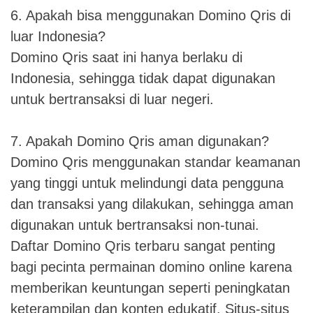
6. Apakah bisa menggunakan Domino Qris di
luar Indonesia?
Domino Qris saat ini hanya berlaku di
Indonesia, sehingga tidak dapat digunakan
untuk bertransaksi di luar negeri.
7. Apakah Domino Qris aman digunakan?
Domino Qris menggunakan standar keamanan
yang tinggi untuk melindungi data pengguna
dan transaksi yang dilakukan, sehingga aman
digunakan untuk bertransaksi non-tunai.
Daftar Domino Qris terbaru sangat penting
bagi pecinta permainan domino online karena
memberikan keuntungan seperti peningkatan
keterampilan dan konten edukatif. Situs-situs