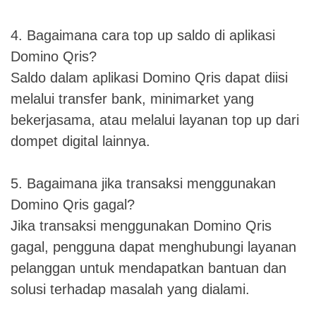
4. Bagaimana cara top up saldo di aplikasi
Domino Qris?
Saldo dalam aplikasi Domino Qris dapat diisi
melalui transfer bank, minimarket yang
bekerjasama, atau melalui layanan top up dari
dompet digital lainnya.
5. Bagaimana jika transaksi menggunakan
Domino Qris gagal?
Jika transaksi menggunakan Domino Qris
gagal, pengguna dapat menghubungi layanan
pelanggan untuk mendapatkan bantuan dan
solusi terhadap masalah yang dialami.