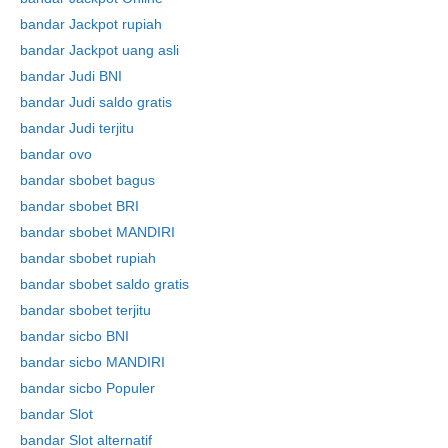
bandar Jackpot rupiah
bandar Jackpot uang asli
bandar Judi BNI
bandar Judi saldo gratis
bandar Judi terjitu
bandar ovo
bandar sbobet bagus
bandar sbobet BRI
bandar sbobet MANDIRI
bandar sbobet rupiah
bandar sbobet saldo gratis
bandar sbobet terjitu
bandar sicbo BNI
bandar sicbo MANDIRI
bandar sicbo Populer
bandar Slot
bandar Slot alternatif