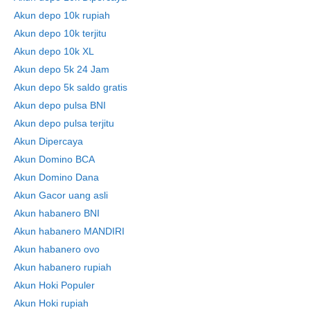
Akun depo 10k rupiah
Akun depo 10k terjitu
Akun depo 10k XL
Akun depo 5k 24 Jam
Akun depo 5k saldo gratis
Akun depo pulsa BNI
Akun depo pulsa terjitu
Akun Dipercaya
Akun Domino BCA
Akun Domino Dana
Akun Gacor uang asli
Akun habanero BNI
Akun habanero MANDIRI
Akun habanero ovo
Akun habanero rupiah
Akun Hoki Populer
Skip
Akun Hoki rupiah