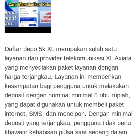
Daftar depo 5k XL merupakan salah satu
layanan dari provider telekomunikasi XL Axiata
yang menyediakan paket layanan dengan
harga terjangkau. Layanan ini memberikan
kesempatan bagi pengguna untuk melakukan
deposit dengan nominal minimal 5 ribu rupiah,
yang dapat digunakan untuk membeli paket
internet, SMS, dan menelpon. Dengan minimal
deposit yang terjangkau, pengguna tidak perlu
khawatir kehabisan pulsa saat sedang dalam