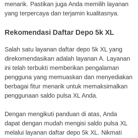
menarik. Pastikan juga Anda memilih layanan
yang terpercaya dan terjamin kualitasnya.
Rekomendasi Daftar Depo 5k XL
Salah satu layanan daftar depo 5k XL yang
direkomendasikan adalah layanan A. Layanan
ini telah terbukti memberikan pengalaman
pengguna yang memuaskan dan menyediakan
berbagai fitur menarik untuk memaksimalkan
penggunaan saldo pulsa XL Anda.
Dengan mengikuti panduan di atas, Anda
dapat dengan mudah mengisi saldo pulsa XL
melalui layanan daftar depo 5k XL. Nikmati