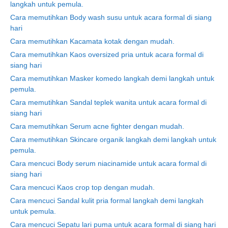
langkah untuk pemula.
Cara memutihkan Body wash susu untuk acara formal di siang
hari
Cara memutihkan Kacamata kotak dengan mudah.
Cara memutihkan Kaos oversized pria untuk acara formal di
siang hari
Cara memutihkan Masker komedo langkah demi langkah untuk
pemula.
Cara memutihkan Sandal teplek wanita untuk acara formal di
siang hari
Cara memutihkan Serum acne fighter dengan mudah.
Cara memutihkan Skincare organik langkah demi langkah untuk
pemula.
Cara mencuci Body serum niacinamide untuk acara formal di
siang hari
Cara mencuci Kaos crop top dengan mudah.
Cara mencuci Sandal kulit pria formal langkah demi langkah
untuk pemula.
Cara mencuci Sepatu lari puma untuk acara formal di siang hari