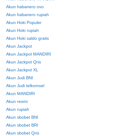
Akun habanero ovo
Akun habanero rupiah
Akun Hoki Populer
Akun Hoki rupiah
Akun Hoki saldo gratis
Akun Jackpot
Akun Jackpot MANDIRI
Akun Jackpot Qris
Akun Jackpot XL
Akun Judi BNI
Skip
Akun Judi telkomsel
to
Akun MANDIRI
content
Akun resmi
Akun rupiah
Akun sbobet BNI
Akun sbobet BRI
Akun sbobet Qris