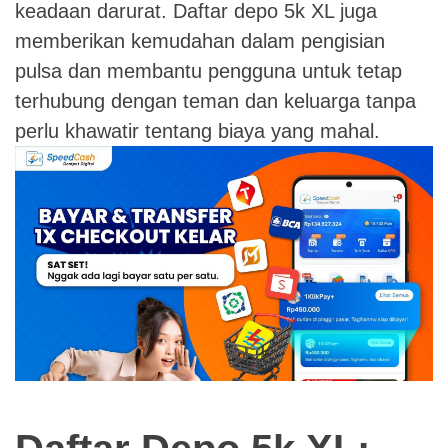
keadaan darurat. Daftar depo 5k XL juga
memberikan kemudahan dalam pengisian
pulsa dan membantu pengguna untuk tetap
terhubung dengan teman dan keluarga tanpa
perlu khawatir tentang biaya yang mahal.