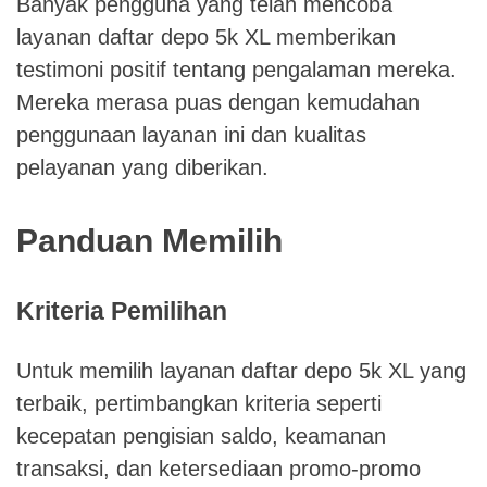
Banyak pengguna yang telah mencoba
layanan daftar depo 5k XL memberikan
testimoni positif tentang pengalaman mereka.
Mereka merasa puas dengan kemudahan
penggunaan layanan ini dan kualitas
pelayanan yang diberikan.
Panduan Memilih
Kriteria Pemilihan
Untuk memilih layanan daftar depo 5k XL yang
terbaik, pertimbangkan kriteria seperti
kecepatan pengisian saldo, keamanan
transaksi, dan ketersediaan promo-promo