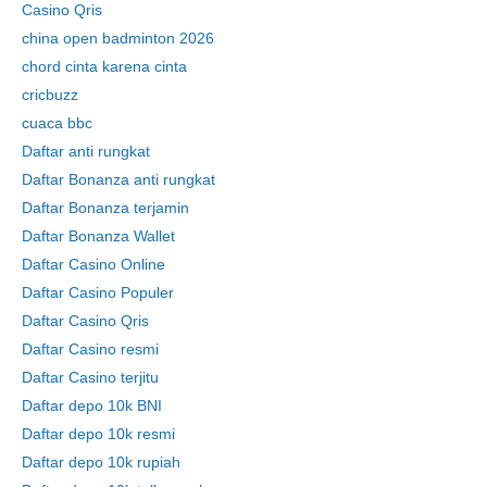
Casino Qris
china open badminton 2026
chord cinta karena cinta
cricbuzz
cuaca bbc
Daftar anti rungkat
Daftar Bonanza anti rungkat
Daftar Bonanza terjamin
Daftar Bonanza Wallet
Daftar Casino Online
Daftar Casino Populer
Daftar Casino Qris
Daftar Casino resmi
Daftar Casino terjitu
Daftar depo 10k BNI
Daftar depo 10k resmi
Daftar depo 10k rupiah