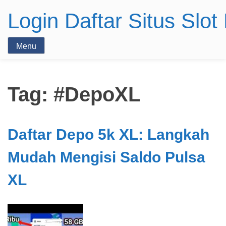
Login Daftar Situs Slo
Menu
Tag:
#DepoXL
Daftar Depo 5k XL: Langkah
Mudah Mengisi Saldo Pulsa
XL