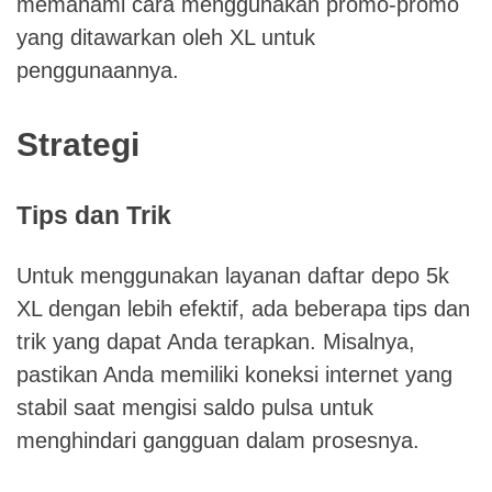
memahami cara menggunakan promo-promo
yang ditawarkan oleh XL untuk
penggunaannya.
Strategi
Tips dan Trik
Untuk menggunakan layanan daftar depo 5k
XL dengan lebih efektif, ada beberapa tips dan
trik yang dapat Anda terapkan. Misalnya,
pastikan Anda memiliki koneksi internet yang
stabil saat mengisi saldo pulsa untuk
menghindari gangguan dalam prosesnya.