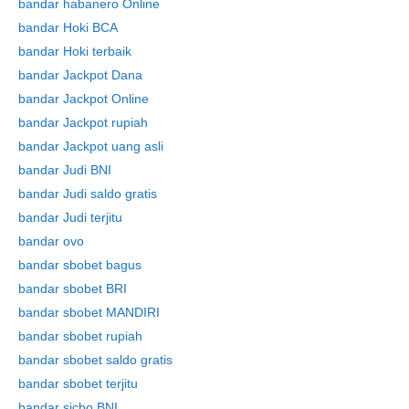
bandar habanero Online
bandar Hoki BCA
bandar Hoki terbaik
bandar Jackpot Dana
bandar Jackpot Online
bandar Jackpot rupiah
bandar Jackpot uang asli
bandar Judi BNI
bandar Judi saldo gratis
bandar Judi terjitu
bandar ovo
bandar sbobet bagus
bandar sbobet BRI
bandar sbobet MANDIRI
bandar sbobet rupiah
bandar sbobet saldo gratis
bandar sbobet terjitu
bandar sicbo BNI