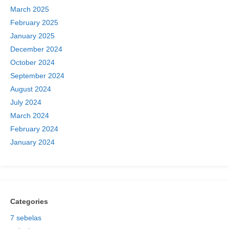
March 2025
February 2025
January 2025
December 2024
October 2024
September 2024
August 2024
July 2024
March 2024
February 2024
January 2024
Categories
7 sebelas