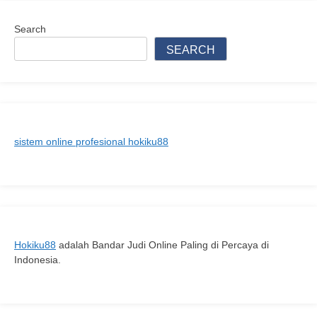
Login
Judi
Search
Uang
SEARCH
Asli
–
Akses
Mudah
ke
sistem online profesional hokiku88
Situs
Taruhan
Online
Terpercaya
Hokiku88
adalah Bandar Judi Online Paling di Percaya di
Indonesia.