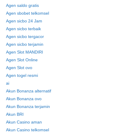
Agen saldo gratis
Agen sbobet telkomsel
Agen sicbo 24 Jam
Agen sicbo terbaik
Agen sicbo tergacor
Agen sicbo terjamin
Agen Slot MANDIRI
Agen Slot Online
Agen Slot ovo
Agen togel resmi
ai
Akun Bonanza alternatif
Akun Bonanza ovo
Akun Bonanza terjamin
Akun BRI
Akun Casino aman
Akun Casino telkomsel