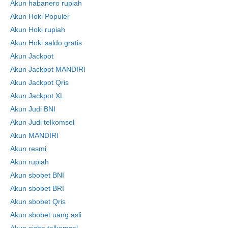
Akun habanero rupiah
Akun Hoki Populer
Akun Hoki rupiah
Akun Hoki saldo gratis
Akun Jackpot
Akun Jackpot MANDIRI
Akun Jackpot Qris
Akun Jackpot XL
Akun Judi BNI
Akun Judi telkomsel
Skip
Akun MANDIRI
to
Akun resmi
content
Akun rupiah
Akun sbobet BNI
Akun sbobet BRI
Akun sbobet Qris
Akun sbobet uang asli