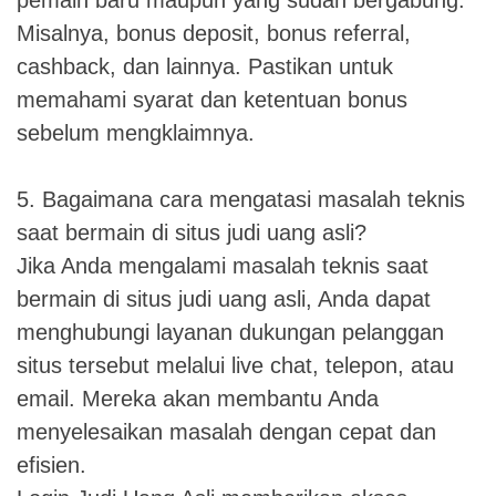
Misalnya, bonus deposit, bonus referral,
cashback, dan lainnya. Pastikan untuk
memahami syarat dan ketentuan bonus
sebelum mengklaimnya.
5. Bagaimana cara mengatasi masalah teknis
saat bermain di situs judi uang asli?
Jika Anda mengalami masalah teknis saat
bermain di situs judi uang asli, Anda dapat
menghubungi layanan dukungan pelanggan
situs tersebut melalui live chat, telepon, atau
email. Mereka akan membantu Anda
menyelesaikan masalah dengan cepat dan
efisien.