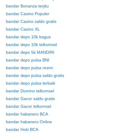
bandar Bonanza terjitu
bandar Casino Populer
bandar Casino saldo gratis
bandar Casino XL
bandar depo 10k bagus
bandar depo 10k telkomsel
bandar depo 5k MANDIRI
bandar depo pulsa BNI
bandar depo pulsa resmi
bandar depo pulsa saldo gratis
bandar depo pulsa terbaik
bandar Domino telkomsel
bandar Gacor saldo gratis
bandar Gacor telkomsel
bandar habanero BCA
bandar habanero Online
bandar Hoki BCA