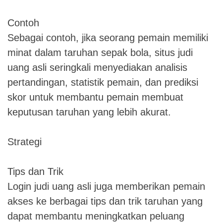
Contoh
Sebagai contoh, jika seorang pemain memiliki
minat dalam taruhan sepak bola, situs judi
uang asli seringkali menyediakan analisis
pertandingan, statistik pemain, dan prediksi
skor untuk membantu pemain membuat
keputusan taruhan yang lebih akurat.
Strategi
Tips dan Trik
Login judi uang asli juga memberikan pemain
akses ke berbagai tips dan trik taruhan yang
dapat membantu meningkatkan peluang