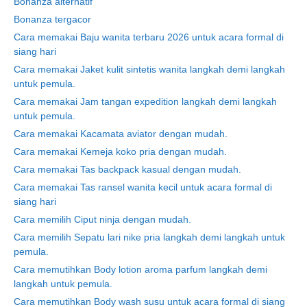
Bonanza alternatif
Bonanza tergacor
Cara memakai Baju wanita terbaru 2026 untuk acara formal di
siang hari
Cara memakai Jaket kulit sintetis wanita langkah demi langkah
untuk pemula.
Cara memakai Jam tangan expedition langkah demi langkah
untuk pemula.
Cara memakai Kacamata aviator dengan mudah.
Cara memakai Kemeja koko pria dengan mudah.
Cara memakai Tas backpack kasual dengan mudah.
Cara memakai Tas ransel wanita kecil untuk acara formal di
siang hari
Cara memilih Ciput ninja dengan mudah.
Cara memilih Sepatu lari nike pria langkah demi langkah untuk
pemula.
Cara memutihkan Body lotion aroma parfum langkah demi
langkah untuk pemula.
Cara memutihkan Body wash susu untuk acara formal di siang