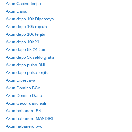
Akun Casino terjitu
Akun Dana
Akun depo 10k Dipercaya
Akun depo 10k rupiah
Akun depo 10k terjitu
Akun depo 10k XL
Akun depo 5k 24 Jam
Akun depo 5k saldo gratis
Akun depo pulsa BNI
Akun depo pulsa terjitu
Akun Dipercaya
Akun Domino BCA
Akun Domino Dana
Akun Gacor uang asli
Akun habanero BNI
Akun habanero MANDIRI
Akun habanero ovo