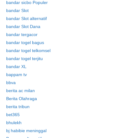
bandar sicbo Populer
bandar Slot
bandar Slot alternatif
bandar Slot Dana
bandar tergacor
bandar togel bagus
bandar togel telkomsel
bandar togel terjitu
bandar XL
bappam tv
bbva
berita ac milan
Berita Olahraga
berita tribun
bet365
bhulekh
bj habibie meninggal