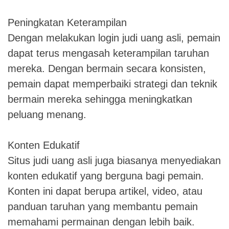
Peningkatan Keterampilan
Dengan melakukan login judi uang asli, pemain
dapat terus mengasah keterampilan taruhan
mereka. Dengan bermain secara konsisten,
pemain dapat memperbaiki strategi dan teknik
bermain mereka sehingga meningkatkan
peluang menang.
Konten Edukatif
Situs judi uang asli juga biasanya menyediakan
konten edukatif yang berguna bagi pemain.
Konten ini dapat berupa artikel, video, atau
panduan taruhan yang membantu pemain
memahami permainan dengan lebih baik.