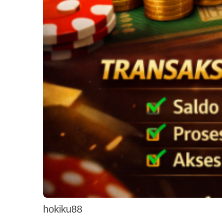
hokiku88