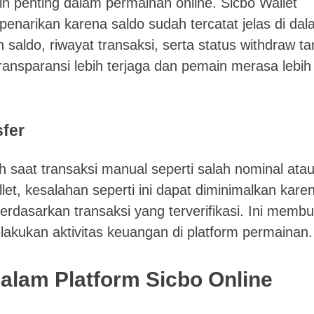
in penting dalam permainan online. Sicbo Wallet
arikan karena saldo sudah tercatat jelas di dal
aldo, riwayat transaksi, serta status withdraw t
ransparansi lebih terjaga dan pemain merasa lebih
sfer
saat transaksi manual seperti salah nominal ata
let, kesalahan seperti ini dapat diminimalkan kare
rdasarkan transaksi yang terverifikasi. Ini membu
kukan aktivitas keuangan di platform permainan.
dalam Platform Sicbo Online