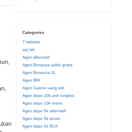
Categories
7 sebelas
aaj tak
Agen alternatif
mun,
Agen Bonanza saldo gratis
Agen Bonanza XL
Agen BRI
an,
Agen Casino uang asli
Agen depo 10k anti rungkat
Agen depo 10k resmi
Agen depo 5k alternatif
n
Agen depo 5k aman
kukan
Agen depo 5k BCA