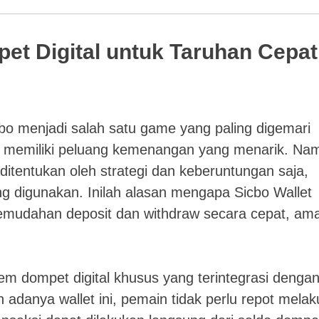
pet Digital untuk Taruhan Cepat
bo menjadi salah satu game yang paling digemari
memiliki peluang kemenangan yang menarik. Na
itentukan oleh strategi dan keberuntungan saja,
ng digunakan. Inilah alasan mengapa Sicbo Wallet
emudahan deposit dan withdraw secara cepat, am
tem dompet digital khusus yang terintegrasi denga
 adanya wallet ini, pemain tidak perlu repot mela