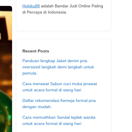
Hokiku88
adalah Bandar Judi Online Paling
di Percaya di Indonesia.
Recent Posts
Panduan lengkap Jaket denim pria
oversized langkah demi langkah untuk
pemula.
Cara merawat Sabun cuci muka jerawat
untuk acara formal di siang hari
Daftar rekomendasi Kemeja formal pria
dengan mudah.
Cara memutihkan Sandal teplek wanita
untuk acara formal di siang hari