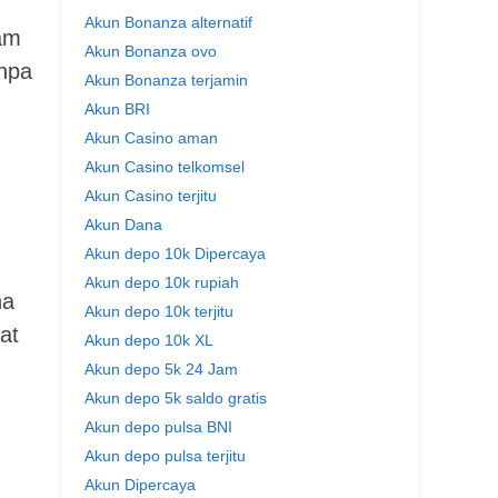
Akun Bonanza alternatif
am
Akun Bonanza ovo
anpa
Akun Bonanza terjamin
Akun BRI
Akun Casino aman
Akun Casino telkomsel
Akun Casino terjitu
Akun Dana
Akun depo 10k Dipercaya
u
Akun depo 10k rupiah
na
Akun depo 10k terjitu
at
Akun depo 10k XL
Akun depo 5k 24 Jam
Akun depo 5k saldo gratis
Akun depo pulsa BNI
Akun depo pulsa terjitu
Akun Dipercaya