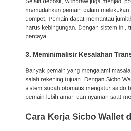
Selain deposit, withdraw juga menjadi po
memudahkan pemain dalam melakukan pen
dompet. Pemain dapat memantau jumlah s
harus kebingungan. Dengan sistem ini, t
percaya.
3. Meminimalisir Kesalahan Tran
Banyak pemain yang mengalami masalah 
salah rekening tujuan. Dengan Sicbo Wal
sistem sudah otomatis mengatur saldo be
pemain lebih aman dan nyaman saat mela
Cara Kerja Sicbo Wallet 