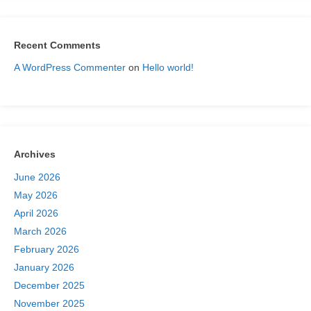
Recent Comments
A WordPress Commenter
on
Hello world!
Archives
June 2026
May 2026
April 2026
March 2026
February 2026
January 2026
December 2025
November 2025