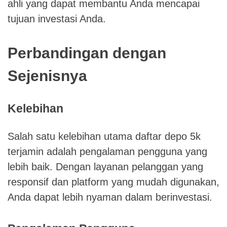
ahli yang dapat membantu Anda mencapai
tujuan investasi Anda.
Perbandingan dengan
Sejenisnya
Kelebihan
Salah satu kelebihan utama daftar depo 5k
terjamin adalah pengalaman pengguna yang
lebih baik. Dengan layanan pelanggan yang
responsif dan platform yang mudah digunakan,
Anda dapat lebih nyaman dalam berinvestasi.