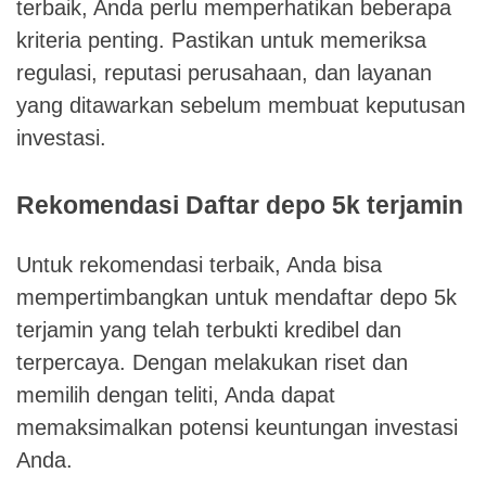
terbaik, Anda perlu memperhatikan beberapa
kriteria penting. Pastikan untuk memeriksa
regulasi, reputasi perusahaan, dan layanan
yang ditawarkan sebelum membuat keputusan
investasi.
Rekomendasi Daftar depo 5k terjamin
Untuk rekomendasi terbaik, Anda bisa
mempertimbangkan untuk mendaftar depo 5k
terjamin yang telah terbukti kredibel dan
terpercaya. Dengan melakukan riset dan
memilih dengan teliti, Anda dapat
memaksimalkan potensi keuntungan investasi
Anda.