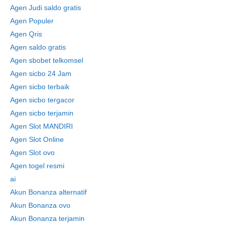
Agen Judi saldo gratis
Agen Populer
Agen Qris
Agen saldo gratis
Agen sbobet telkomsel
Agen sicbo 24 Jam
Agen sicbo terbaik
Agen sicbo tergacor
Agen sicbo terjamin
Agen Slot MANDIRI
Agen Slot Online
Agen Slot ovo
Agen togel resmi
ai
Akun Bonanza alternatif
Akun Bonanza ovo
Akun Bonanza terjamin