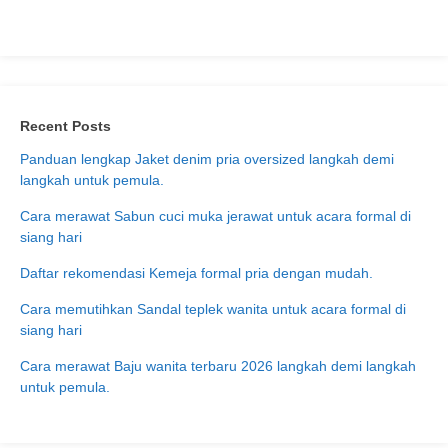
Recent Posts
Panduan lengkap Jaket denim pria oversized langkah demi
langkah untuk pemula.
Cara merawat Sabun cuci muka jerawat untuk acara formal di
siang hari
Daftar rekomendasi Kemeja formal pria dengan mudah.
Cara memutihkan Sandal teplek wanita untuk acara formal di
siang hari
Cara merawat Baju wanita terbaru 2026 langkah demi langkah
untuk pemula.