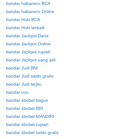
bandar habanero BCA
bandar habanero Online
bandar Hoki BCA
bandar Hoki terbaik
bandar Jackpot Dana
bandar Jackpot Online
bandar Jackpot rupiah
bandar Jackpot uang asli
bandar Judi BNI
bandar Judi saldo gratis
bandar Judi terjitu
bandar ovo
bandar sbobet bagus
bandar sbobet BRI
bandar sbobet MANDIRI
bandar sbobet rupiah
bandar sbobet saldo gratis