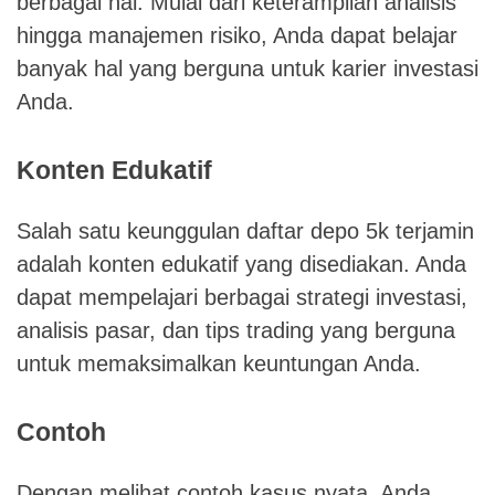
berbagai hal. Mulai dari keterampilan analisis
hingga manajemen risiko, Anda dapat belajar
banyak hal yang berguna untuk karier investasi
Anda.
Konten Edukatif
Salah satu keunggulan daftar depo 5k terjamin
adalah konten edukatif yang disediakan. Anda
dapat mempelajari berbagai strategi investasi,
analisis pasar, dan tips trading yang berguna
untuk memaksimalkan keuntungan Anda.
Contoh
Dengan melihat contoh kasus nyata, Anda