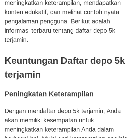
meningkatkan keterampilan, mendapatkan
konten edukatif, dan melihat contoh nyata
pengalaman pengguna. Berikut adalah
informasi terbaru tentang daftar depo 5k
terjamin.
Keuntungan Daftar depo 5k
terjamin
Peningkatan Keterampilan
Dengan mendaftar depo 5k terjamin, Anda
akan memiliki kesempatan untuk
meningkatkan keterampilan Anda dalam