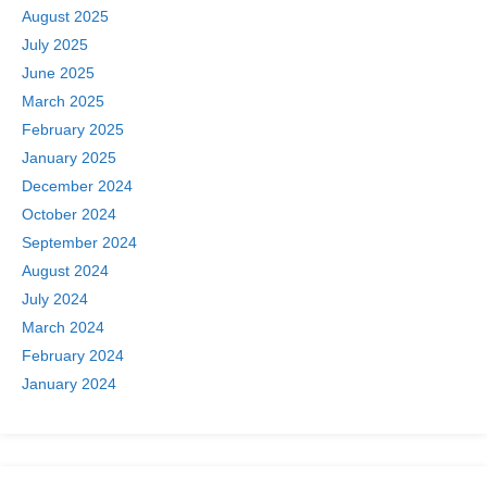
August 2025
July 2025
June 2025
March 2025
February 2025
January 2025
December 2024
October 2024
September 2024
August 2024
July 2024
March 2024
February 2024
January 2024