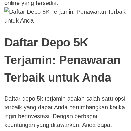
online yang tersedia.
Daftar Depo 5K
Terjamin: Penawaran
Terbaik untuk Anda
Daftar depo 5k terjamin adalah salah satu opsi
terbaik yang dapat Anda pertimbangkan ketika
ingin berinvestasi. Dengan berbagai
keuntungan yang ditawarkan, Anda dapat