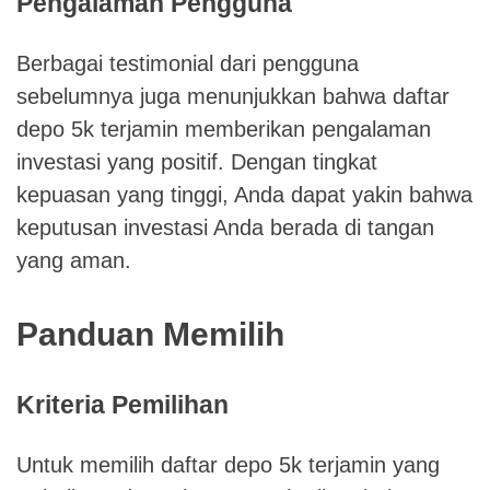
Pengalaman Pengguna
Berbagai testimonial dari pengguna
sebelumnya juga menunjukkan bahwa daftar
depo 5k terjamin memberikan pengalaman
investasi yang positif. Dengan tingkat
kepuasan yang tinggi, Anda dapat yakin bahwa
keputusan investasi Anda berada di tangan
yang aman.
Panduan Memilih
Kriteria Pemilihan
Untuk memilih daftar depo 5k terjamin yang