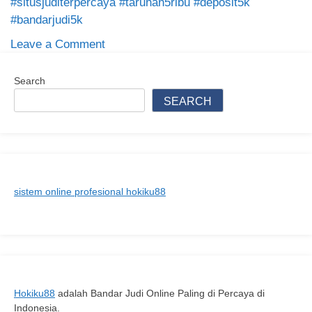
#situsjuditerpercaya #taruhan5ribu #deposit5k
#bandarjudi5k
on
Leave a Comment
Daftar
Depo
Search
5K
SEARCH
Terjamin:
Penawaran
Terbaik
untuk
Anda
sistem online profesional hokiku88
Hokiku88
adalah Bandar Judi Online Paling di Percaya di
Indonesia.