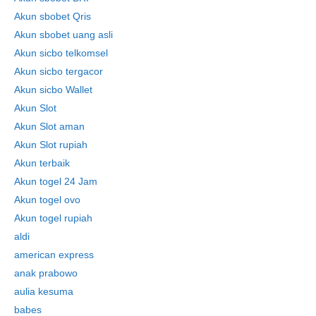
Akun sbobet Qris
Akun sbobet uang asli
Akun sicbo telkomsel
Akun sicbo tergacor
Akun sicbo Wallet
Akun Slot
Akun Slot aman
Akun Slot rupiah
Akun terbaik
Akun togel 24 Jam
Akun togel ovo
Akun togel rupiah
aldi
american express
anak prabowo
aulia kesuma
babes