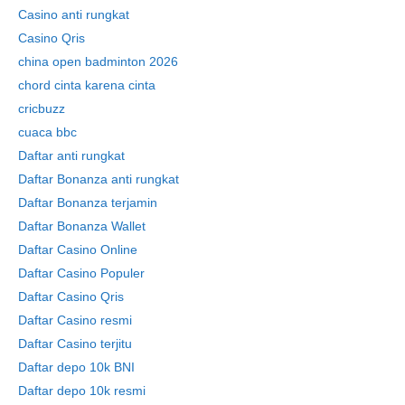
Casino anti rungkat
Casino Qris
china open badminton 2026
chord cinta karena cinta
cricbuzz
cuaca bbc
Daftar anti rungkat
Daftar Bonanza anti rungkat
Daftar Bonanza terjamin
Daftar Bonanza Wallet
Daftar Casino Online
Daftar Casino Populer
Daftar Casino Qris
Daftar Casino resmi
Daftar Casino terjitu
Daftar depo 10k BNI
Daftar depo 10k resmi