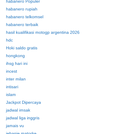
habanero Populer
habanero rupiah
habanero telkomsel
habanero terbaik
hasil kualifikasi motogp argentina 2026
hdc
Hoki saldo gratis
hongkong
ihsg hari ini
incest
inter milan
intisari
islam
Jackpot Dipercaya
jadwal imsak
jadwal liga inggris
jamais vu
jebanje matorke