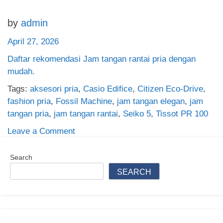
by
admin
April 27, 2026
Daftar rekomendasi Jam tangan rantai pria dengan
mudah.
Tags:
aksesori pria
,
Casio Edifice
,
Citizen Eco-Drive
,
fashion pria
,
Fossil Machine
,
jam tangan elegan
,
jam
tangan pria
,
jam tangan rantai
,
Seiko 5
,
Tissot PR 100
on
Leave a Comment
Daftar
Rekomendasi
Search
Jam
SEARCH
Tangan
Rantai
Pria
Berkualitas