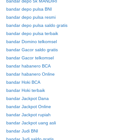
bandar depo 5k MANDIRI
bandar depo pulsa BNI
bandar depo pulsa resmi
bandar depo pulsa saldo gratis
bandar depo pulsa terbaik
bandar Domino telkomsel
bandar Gacor saldo gratis
bandar Gacor telkomsel
bandar habanero BCA
bandar habanero Online
bandar Hoki BCA
bandar Hoki terbaik
bandar Jackpot Dana
bandar Jackpot Online
bandar Jackpot rupiah
Skip
bandar Jackpot uang asli
to
bandar Judi BNI
content
bandar Judi saldo gratis