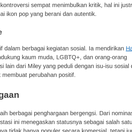
ontroversi sempat menimbulkan kritik, hal ini just
 ikon pop yang berani dan autentik.
e
tif dalam berbagai kegiatan sosial. Ia mendirikan
H
endukung kaum muda, LGBTQ+, dan orang-orang
i lain dari Miley yang peduli dengan isu-isu sosial
k membuat perubahan positif.
gaan
raih berbagai penghargaan bergengsi. Dari nomina
asi ini menegaskan statusnya sebagai salah sat
ya tidak hanya populer secara komersial, tetapi j