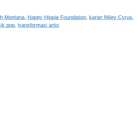
h Montana
,
Happy Hippie Foundation
,
karier Miley Cyrus
,
ik pop
,
transformasi artis