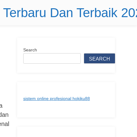
r Terbaru Dan Terbaik 2
Search
SEARCH
sistem online profesional hokiku88
a
 dan
enal