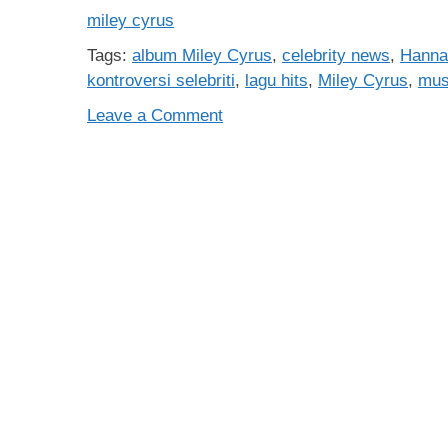
miley cyrus
Tags:
album Miley Cyrus
,
celebrity news
,
Hanna
kontroversi selebriti
,
lagu hits
,
Miley Cyrus
,
mus
on
Leave a Comment
Miley
Cyrus:
Perjalanan
Karier,
Transformasi,
dan
Kontroversi
Sang
Ikon
Musik
Pop