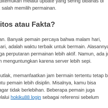
itemukan melalui update yang sering dibahas di
 salah memilih permainan.
itos atau Fakta?
atan. Banyak pemain percaya bahwa malam hari,
hari, adalah waktu terbaik untuk bermain. Alasanny
a perputaran permainan lebih aktif. Namun, ada j
ih menguntungkan karena server lebih sepi.
utlak, memanfaatkan jam bermain tertentu tetap b
tu pemain lebih disiplin. Misalnya, kamu bisa
gar tidak berlebihan. Beberapa pemain juga
lalui
hokiku88 login
sebagai referensi sebelum