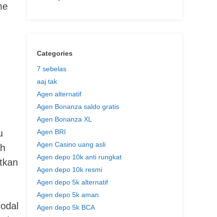
me
Categories
7 sebelas
aaj tak
Agen alternatif
Agen Bonanza saldo gratis
Agen Bonanza XL
u
Agen BRI
Agen Casino uang asli
ah
Agen depo 10k anti rungkat
tkan
Agen depo 10k resmi
Agen depo 5k alternatif
Agen depo 5k aman
odal
Agen depo 5k BCA