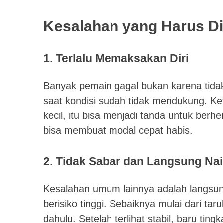
Kesalahan yang Harus Di
1. Terlalu Memaksakan Diri
Banyak pemain gagal bukan karena tida
saat kondisi sudah tidak mendukung. K
kecil, itu bisa menjadi tanda untuk berh
bisa membuat modal cepat habis.
2. Tidak Sabar dan Langsung Nai
Kesalahan umum lainnya adalah langsung
berisiko tinggi. Sebaiknya mulai dari ta
dahulu. Setelah terlihat stabil, baru tin