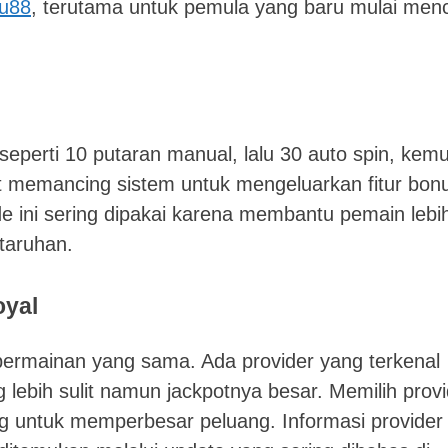
ku88
, terutama untuk pemula yang baru mulai men
perti 10 putaran manual, lalu 30 auto spin, kem
at memancing sistem untuk mengeluarkan fitur bon
e ini sering dipakai karena membantu pemain lebi
taruhan.
oyal
 permainan yang sama. Ada provider yang terkenal
lebih sulit namun jackpotnya besar. Memilih provi
g untuk memperbesar peluang. Informasi provider