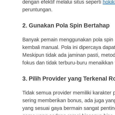
dengan efektif melalui situs seperti
hoki
peruntungan.
2. Gunakan Pola Spin Bertahap
Banyak pemain menggunakan pola spin se
kembali manual. Pola ini dipercaya dap
Meskipun tidak ada jaminan pasti, metod
fokus dan tidak terburu-buru menaikkan 
3. Pilih Provider yang Terkenal R
Tidak semua provider memiliki karakter
sering memberikan bonus, ada juga yang 
yang sesuai gaya bermain sangat pentin