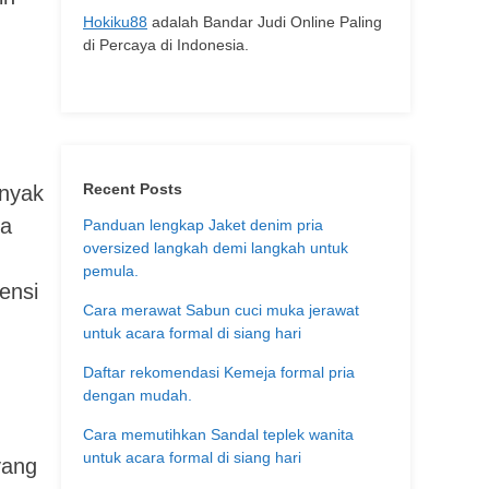
Hokiku88
adalah Bandar Judi Online Paling
di Percaya di Indonesia.
Recent Posts
anyak
la
Panduan lengkap Jaket denim pria
oversized langkah demi langkah untuk
pemula.
ensi
Cara merawat Sabun cuci muka jerawat
untuk acara formal di siang hari
Daftar rekomendasi Kemeja formal pria
dengan mudah.
Cara memutihkan Sandal teplek wanita
untuk acara formal di siang hari
yang