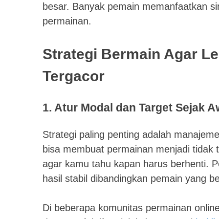
besar. Banyak pemain memanfaatkan sin
permainan.
Strategi Bermain Agar L
Tergacor
1. Atur Modal dan Target Sejak A
Strategi paling penting adalah manajem
bisa membuat permainan menjadi tidak t
agar kamu tahu kapan harus berhenti. P
hasil stabil dibandingkan pemain yang b
Di beberapa komunitas permainan onlin