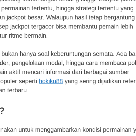
permainan tertentu, hingga strategi tertentu yang
 jackpot besar. Walaupun hasil tetap bergantung
p jackpot tergacor bisa membantu pemain lebih
ur ritme bermain.
t bukan hanya soal keberuntungan semata. Ada b
vider, pengelolaan modal, hingga cara membaca po
n aktif mencari informasi dari berbagai sumber
opuler seperti
hokiku88
yang sering dijadikan refer
n terbaru.
?
igunakan untuk menggambarkan kondisi permainan 