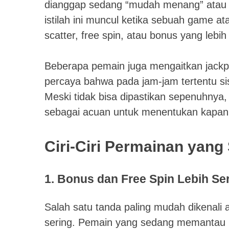
dianggap sedang “mudah menang” atau 
istilah ini muncul ketika sebuah game
scatter, free spin, atau bonus yang lebi
Beberapa pemain juga mengaitkan jackp
percaya bahwa pada jam-jam tertentu si
Meski tidak bisa dipastikan sepenuhnya
sebagai acuan untuk menentukan kapan 
Ciri-Ciri Permainan yang
1. Bonus dan Free Spin Lebih Se
Salah satu tanda paling mudah dikenali ad
sering. Pemain yang sedang memantau 