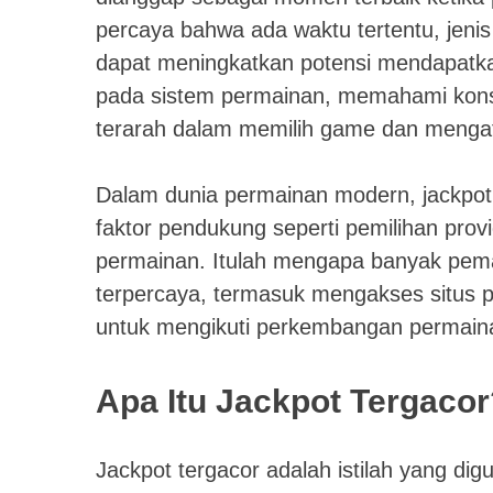
percaya bahwa ada waktu tertentu, jenis 
dapat meningkatkan potensi mendapatkan
pada sistem permainan, memahami konse
terarah dalam memilih game dan mengat
Dalam dunia permainan modern, jackpo
faktor pendukung seperti pemilihan pro
permainan. Itulah mengapa banyak pemai
terpercaya, termasuk mengakses situs p
untuk mengikuti perkembangan permaina
Apa Itu Jackpot Tergacor
Jackpot tergacor adalah istilah yang d