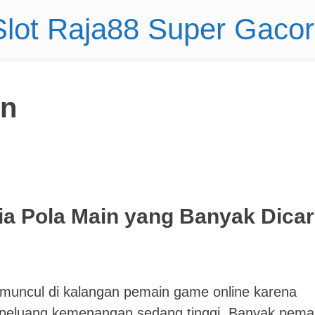
 Slot Raja88 Super Gaco
in
ia Pola Main yang Banyak Dicar
muncul di kalangan pemain game online karena
 peluang kemenangan sedang tinggi. Banyak pema