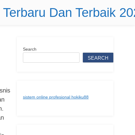
r Terbaru Dan Terbaik 2
Search
SEARCH
snis
sistem online profesional hokiku88
an
n.
an