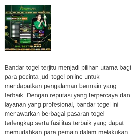
Bandar togel terjitu menjadi pilihan utama bagi
para pecinta judi togel online untuk
mendapatkan pengalaman bermain yang
terbaik. Dengan reputasi yang terpercaya dan
layanan yang profesional, bandar togel ini
menawarkan berbagai pasaran togel
terlengkap serta fasilitas terbaik yang dapat
memudahkan para pemain dalam melakukan