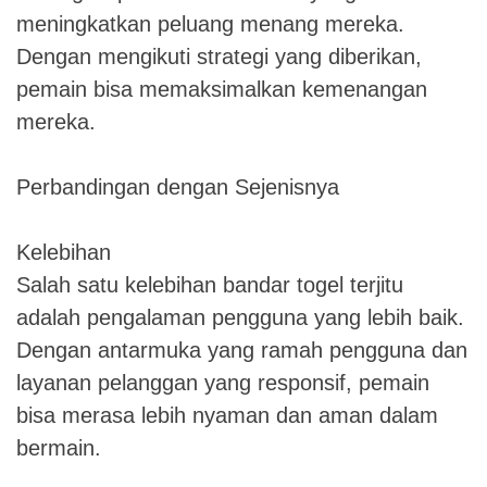
meningkatkan peluang menang mereka.
Dengan mengikuti strategi yang diberikan,
pemain bisa memaksimalkan kemenangan
mereka.
Perbandingan dengan Sejenisnya
Kelebihan
Salah satu kelebihan bandar togel terjitu
adalah pengalaman pengguna yang lebih baik.
Dengan antarmuka yang ramah pengguna dan
layanan pelanggan yang responsif, pemain
bisa merasa lebih nyaman dan aman dalam
bermain.