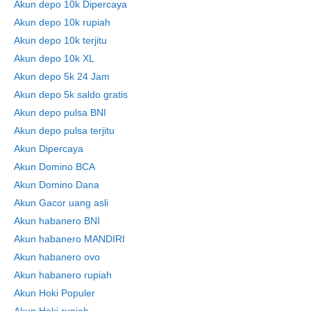
Akun depo 10k Dipercaya
Akun depo 10k rupiah
Akun depo 10k terjitu
Akun depo 10k XL
Akun depo 5k 24 Jam
Akun depo 5k saldo gratis
Akun depo pulsa BNI
Akun depo pulsa terjitu
Akun Dipercaya
Akun Domino BCA
Akun Domino Dana
Akun Gacor uang asli
Akun habanero BNI
Akun habanero MANDIRI
Akun habanero ovo
Akun habanero rupiah
Akun Hoki Populer
Skip
Akun Hoki rupiah