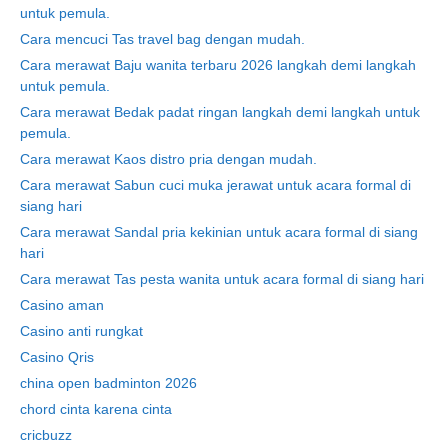
untuk pemula.
Cara mencuci Tas travel bag dengan mudah.
Cara merawat Baju wanita terbaru 2026 langkah demi langkah
untuk pemula.
Cara merawat Bedak padat ringan langkah demi langkah untuk
pemula.
Cara merawat Kaos distro pria dengan mudah.
Cara merawat Sabun cuci muka jerawat untuk acara formal di
siang hari
Cara merawat Sandal pria kekinian untuk acara formal di siang
hari
Cara merawat Tas pesta wanita untuk acara formal di siang hari
Casino aman
Casino anti rungkat
Casino Qris
china open badminton 2026
chord cinta karena cinta
cricbuzz