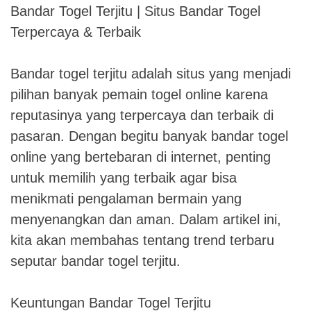
Bandar Togel Terjitu | Situs Bandar Togel
Terpercaya & Terbaik
Bandar togel terjitu adalah situs yang menjadi
pilihan banyak pemain togel online karena
reputasinya yang terpercaya dan terbaik di
pasaran. Dengan begitu banyak bandar togel
online yang bertebaran di internet, penting
untuk memilih yang terbaik agar bisa
menikmati pengalaman bermain yang
menyenangkan dan aman. Dalam artikel ini,
kita akan membahas tentang trend terbaru
seputar bandar togel terjitu.
Keuntungan Bandar Togel Terjitu