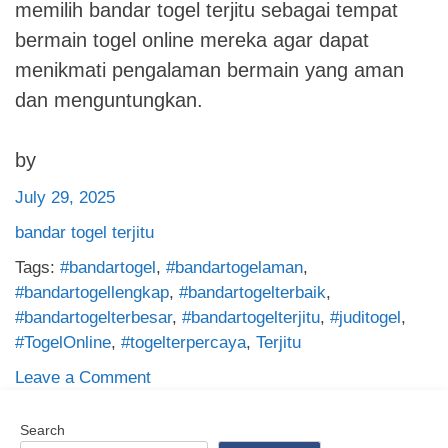
memilih bandar togel terjitu sebagai tempat
bermain togel online mereka agar dapat
menikmati pengalaman bermain yang aman
dan menguntungkan.
by
July 29, 2025
bandar togel terjitu
Tags:
#bandartogel
,
#bandartogelaman
,
#bandartogellengkap
,
#bandartogelterbaik
,
#bandartogelterbesar
,
#bandartogelterjitu
,
#juditogel
,
#TogelOnline
,
#togelterpercaya
,
Terjitu
on
Leave a Comment
Bandar
Togel
Search