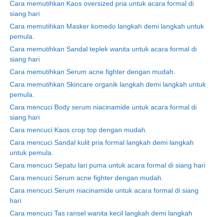
Cara memutihkan Kaos oversized pria untuk acara formal di
siang hari
Cara memutihkan Masker komedo langkah demi langkah untuk
pemula.
Cara memutihkan Sandal teplek wanita untuk acara formal di
siang hari
Cara memutihkan Serum acne fighter dengan mudah.
Cara memutihkan Skincare organik langkah demi langkah untuk
pemula.
Cara mencuci Body serum niacinamide untuk acara formal di
siang hari
Cara mencuci Kaos crop top dengan mudah.
Cara mencuci Sandal kulit pria formal langkah demi langkah
untuk pemula.
Cara mencuci Sepatu lari puma untuk acara formal di siang hari
Cara mencuci Serum acne fighter dengan mudah.
Cara mencuci Serum niacinamide untuk acara formal di siang
hari
Cara mencuci Tas ransel wanita kecil langkah demi langkah