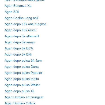
Agen Bonanza XL
Agen BRI
Agen Casino uang asli
Agen depo 10k anti rungkat
Agen depo 10k resmi
Agen depo 5k alternatif
Agen depo 5k aman
Agen depo 5k BCA
Agen depo 5k BNI
Agen depo pulsa 24 Jam
Agen depo pulsa Dana
Agen depo pulsa Populer
Agen depo pulsa terjitu
Agen depo pulsa Wallet
Agen depo pulsa XL
Agen Domino anti rungkat
Agen Domino Online