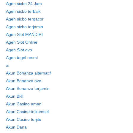
Agen sicbo 24 Jam
Agen sicbo terbaik
Agen sicbo tergacor
Agen sicbo terjamin
Agen Slot MANDIRI
Agen Slot Online
Agen Slot ovo
Agen togel resmi
ai
Akun Bonanza alternatif
Akun Bonanza ovo
Akun Bonanza terjamin
Akun BRI
Akun Casino aman
Akun Casino telkomsel
Akun Casino terjitu
Akun Dana