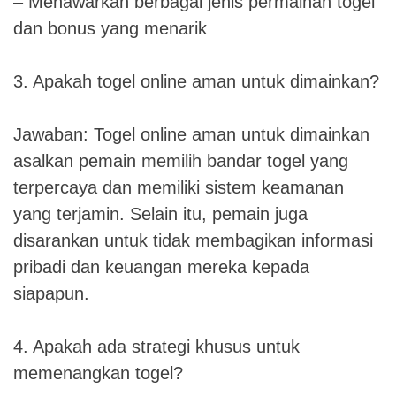
– Menawarkan berbagai jenis permainan togel
dan bonus yang menarik
3. Apakah togel online aman untuk dimainkan?
Jawaban: Togel online aman untuk dimainkan
asalkan pemain memilih bandar togel yang
terpercaya dan memiliki sistem keamanan
yang terjamin. Selain itu, pemain juga
disarankan untuk tidak membagikan informasi
pribadi dan keuangan mereka kepada
siapapun.
4. Apakah ada strategi khusus untuk
memenangkan togel?