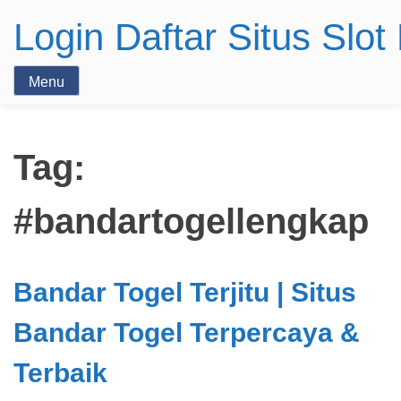
Login Daftar Situs Slo
Menu
Tag:
#bandartogellengkap
Bandar Togel Terjitu | Situs
Bandar Togel Terpercaya &
Terbaik