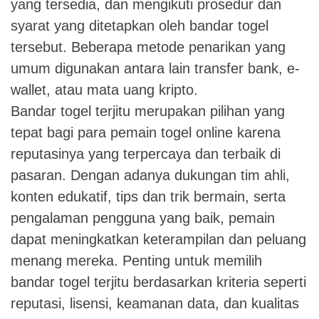
yang tersedia, dan mengikuti prosedur dan
syarat yang ditetapkan oleh bandar togel
tersebut. Beberapa metode penarikan yang
umum digunakan antara lain transfer bank, e-
wallet, atau mata uang kripto.
Bandar togel terjitu merupakan pilihan yang
tepat bagi para pemain togel online karena
reputasinya yang terpercaya dan terbaik di
pasaran. Dengan adanya dukungan tim ahli,
konten edukatif, tips dan trik bermain, serta
pengalaman pengguna yang baik, pemain
dapat meningkatkan keterampilan dan peluang
menang mereka. Penting untuk memilih
bandar togel terjitu berdasarkan kriteria seperti
reputasi, lisensi, keamanan data, dan kualitas