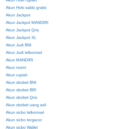
to
Akun Hoki saldo gratis
content
Akun Jackpot
Akun Jackpot MANDIRI
Akun Jackpot Qris
Akun Jackpot XL
Akun Judi BNI
Akun Judi telkomsel
Akun MANDIRI
Akun resmi
Akun rupiah
Akun sbobet BNI
Akun sbobet BRI
Akun sbobet Qris
Akun sbobet uang asli
Akun sicbo telkomsel
Akun sicbo tergacor
Akun sicbo Wallet