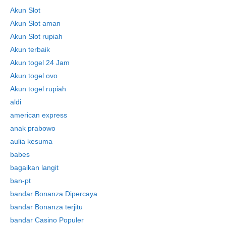
Akun Slot
Akun Slot aman
Akun Slot rupiah
Akun terbaik
Akun togel 24 Jam
Akun togel ovo
Akun togel rupiah
aldi
american express
anak prabowo
aulia kesuma
babes
bagaikan langit
ban-pt
bandar Bonanza Dipercaya
bandar Bonanza terjitu
bandar Casino Populer