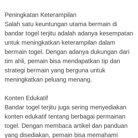
Peningkatan Keterampilan
Salah satu keuntungan utama bermain di
bandar togel terjitu adalah adanya kesempatan
untuk meningkatkan keterampilan dalam
bermain togel. Dengan adanya dukungan dari
tim ahli, pemain bisa mendapatkan tip dan
strategi bermain yang berguna untuk
meningkatkan peluang menang.
Konten Edukatif
Bandar togel terjitu juga sering menyediakan
konten edukatif tentang berbagai permainan
togel. Dengan membaca artikel dan panduan
yang disediakan, pemain bisa memahami