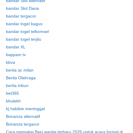
bandar Slot alternatif
bandar Slot Dana
bandar tergacor
bandar togel bagus
bandar togel telkomsel
bandar togel terjitu
bandar XL
bappam tv
bbva
berita ac milan
Berita Olahraga
berita tribun
bet365
bhulekh
bj habibie meninggal
Bonanza alternatif
Bonanza tergacor
Cara memakai Baju wanita terbaru 2026 untuk acara formal di