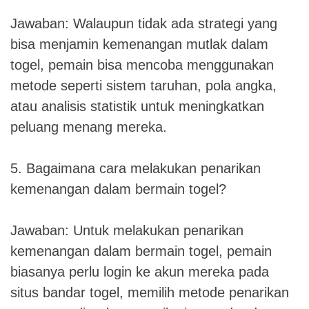
Jawaban: Walaupun tidak ada strategi yang
bisa menjamin kemenangan mutlak dalam
togel, pemain bisa mencoba menggunakan
metode seperti sistem taruhan, pola angka,
atau analisis statistik untuk meningkatkan
peluang menang mereka.
5. Bagaimana cara melakukan penarikan
kemenangan dalam bermain togel?
Jawaban: Untuk melakukan penarikan
kemenangan dalam bermain togel, pemain
biasanya perlu login ke akun mereka pada
situs bandar togel, memilih metode penarikan