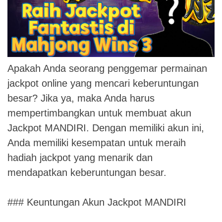
Apakah Anda seorang penggemar permainan
jackpot online yang mencari keberuntungan
besar? Jika ya, maka Anda harus
mempertimbangkan untuk membuat akun
Jackpot MANDIRI. Dengan memiliki akun ini,
Anda memiliki kesempatan untuk meraih
hadiah jackpot yang menarik dan
mendapatkan keberuntungan besar.
### Keuntungan Akun Jackpot MANDIRI