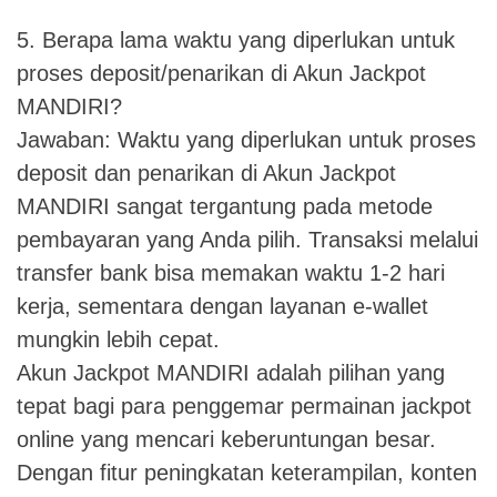
5. Berapa lama waktu yang diperlukan untuk
proses deposit/penarikan di Akun Jackpot
MANDIRI?
Jawaban: Waktu yang diperlukan untuk proses
deposit dan penarikan di Akun Jackpot
MANDIRI sangat tergantung pada metode
pembayaran yang Anda pilih. Transaksi melalui
transfer bank bisa memakan waktu 1-2 hari
kerja, sementara dengan layanan e-wallet
mungkin lebih cepat.
Akun Jackpot MANDIRI adalah pilihan yang
tepat bagi para penggemar permainan jackpot
online yang mencari keberuntungan besar.
Dengan fitur peningkatan keterampilan, konten