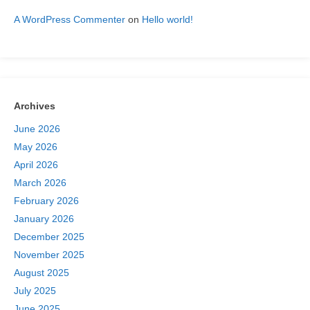
A WordPress Commenter
on
Hello world!
Archives
June 2026
May 2026
April 2026
March 2026
February 2026
January 2026
December 2025
November 2025
August 2025
July 2025
June 2025