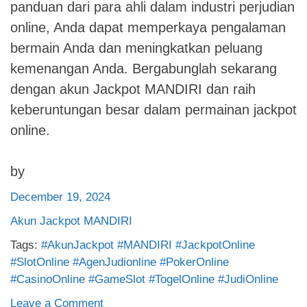
panduan dari para ahli dalam industri perjudian
online, Anda dapat memperkaya pengalaman
bermain Anda dan meningkatkan peluang
kemenangan Anda. Bergabunglah sekarang
dengan akun Jackpot MANDIRI dan raih
keberuntungan besar dalam permainan jackpot
online.
by
December 19, 2024
Akun Jackpot MANDIRI
Tags:
#AkunJackpot #MANDIRI #JackpotOnline
#SlotOnline #AgenJudionline #PokerOnline
#CasinoOnline #GameSlot #TogelOnline #JudiOnline
on
Leave a Comment