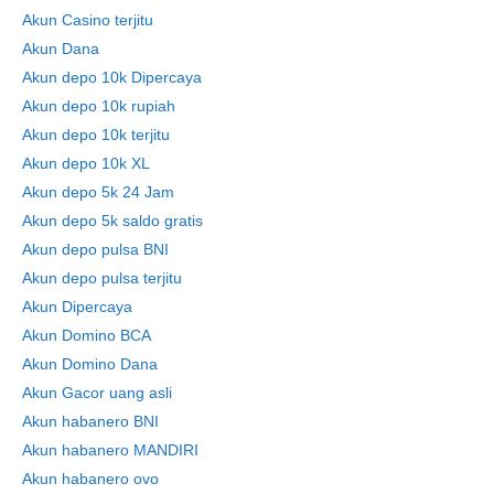
Akun Casino terjitu
Akun Dana
Akun depo 10k Dipercaya
Akun depo 10k rupiah
Akun depo 10k terjitu
Akun depo 10k XL
Akun depo 5k 24 Jam
Akun depo 5k saldo gratis
Akun depo pulsa BNI
Akun depo pulsa terjitu
Akun Dipercaya
Akun Domino BCA
Akun Domino Dana
Akun Gacor uang asli
Akun habanero BNI
Akun habanero MANDIRI
Akun habanero ovo