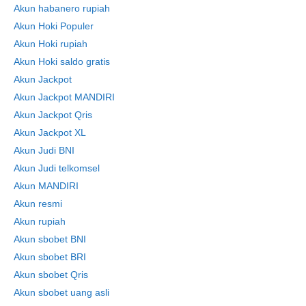
Akun habanero rupiah
Skip
Akun Hoki Populer
to
Akun Hoki rupiah
content
Akun Hoki saldo gratis
Akun Jackpot
Akun Jackpot MANDIRI
Akun Jackpot Qris
Akun Jackpot XL
Akun Judi BNI
Akun Judi telkomsel
Akun MANDIRI
Akun resmi
Akun rupiah
Akun sbobet BNI
Akun sbobet BRI
Akun sbobet Qris
Akun sbobet uang asli