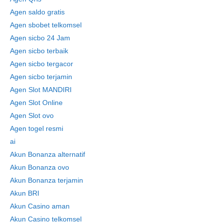
Agen saldo gratis
Agen sbobet telkomsel
Agen sicbo 24 Jam
Agen sicbo terbaik
Agen sicbo tergacor
Agen sicbo terjamin
Agen Slot MANDIRI
Agen Slot Online
Agen Slot ovo
Agen togel resmi
ai
Akun Bonanza alternatif
Akun Bonanza ovo
Akun Bonanza terjamin
Akun BRI
Akun Casino aman
Akun Casino telkomsel