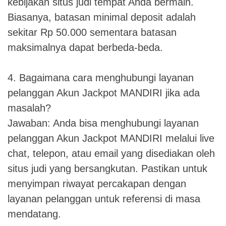
kebijakan situs judi tempat Anda bermain.
Biasanya, batasan minimal deposit adalah
sekitar Rp 50.000 sementara batasan
maksimalnya dapat berbeda-beda.
4. Bagaimana cara menghubungi layanan
pelanggan Akun Jackpot MANDIRI jika ada
masalah?
Jawaban: Anda bisa menghubungi layanan
pelanggan Akun Jackpot MANDIRI melalui live
chat, telepon, atau email yang disediakan oleh
situs judi yang bersangkutan. Pastikan untuk
menyimpan riwayat percakapan dengan
layanan pelanggan untuk referensi di masa
mendatang.