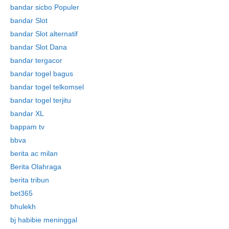
bandar sicbo Populer
bandar Slot
bandar Slot alternatif
bandar Slot Dana
bandar tergacor
bandar togel bagus
bandar togel telkomsel
bandar togel terjitu
bandar XL
bappam tv
bbva
berita ac milan
Berita Olahraga
berita tribun
bet365
bhulekh
bj habibie meninggal