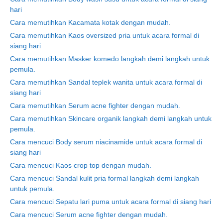
hari
Cara memutihkan Kacamata kotak dengan mudah.
Cara memutihkan Kaos oversized pria untuk acara formal di
siang hari
Cara memutihkan Masker komedo langkah demi langkah untuk
pemula.
Cara memutihkan Sandal teplek wanita untuk acara formal di
siang hari
Cara memutihkan Serum acne fighter dengan mudah.
Cara memutihkan Skincare organik langkah demi langkah untuk
pemula.
Cara mencuci Body serum niacinamide untuk acara formal di
siang hari
Cara mencuci Kaos crop top dengan mudah.
Cara mencuci Sandal kulit pria formal langkah demi langkah
untuk pemula.
Cara mencuci Sepatu lari puma untuk acara formal di siang hari
Cara mencuci Serum acne fighter dengan mudah.