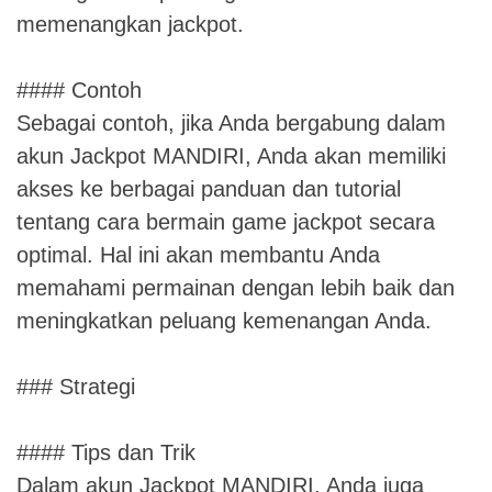
memenangkan jackpot.
#### Contoh
Sebagai contoh, jika Anda bergabung dalam
akun Jackpot MANDIRI, Anda akan memiliki
akses ke berbagai panduan dan tutorial
tentang cara bermain game jackpot secara
optimal. Hal ini akan membantu Anda
memahami permainan dengan lebih baik dan
meningkatkan peluang kemenangan Anda.
### Strategi
#### Tips dan Trik
Dalam akun Jackpot MANDIRI, Anda juga