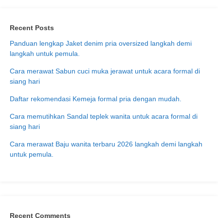
Recent Posts
Panduan lengkap Jaket denim pria oversized langkah demi
langkah untuk pemula.
Cara merawat Sabun cuci muka jerawat untuk acara formal di
siang hari
Daftar rekomendasi Kemeja formal pria dengan mudah.
Cara memutihkan Sandal teplek wanita untuk acara formal di
siang hari
Cara merawat Baju wanita terbaru 2026 langkah demi langkah
untuk pemula.
Recent Comments