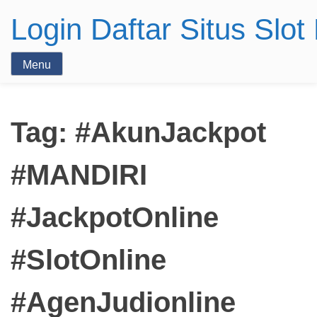
Login Daftar Situs Slo
Menu
Tag:
#AkunJackpot
#MANDIRI
#JackpotOnline
#SlotOnline
#AgenJudionline