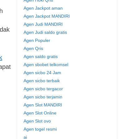
Agen Hoki Qris
Agen Jackpot aman
h
Agen Jackpot MANDIRI
Agen Judi MANDIRI
idak
Agen Judi saldo gratis
Agen Populer
Agen Qris
k
Agen saldo gratis
Agen sbobet telkomsel
apat
Agen sicbo 24 Jam
Agen sicbo terbaik
Agen sicbo tergacor
Agen sicbo terjamin
Agen Slot MANDIRI
Agen Slot Online
Agen Slot ovo
Agen togel resmi
ai