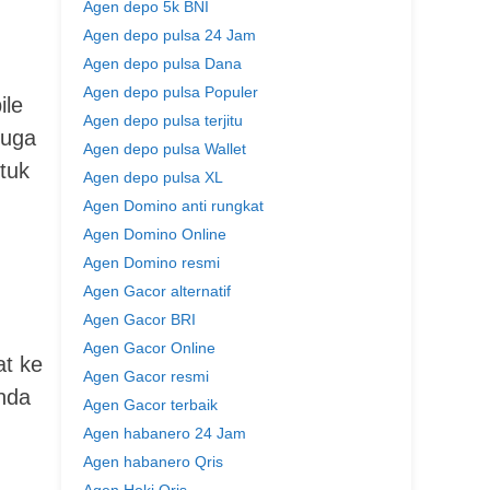
Agen depo 5k BNI
Agen depo pulsa 24 Jam
Agen depo pulsa Dana
Agen depo pulsa Populer
ile
Agen depo pulsa terjitu
juga
Agen depo pulsa Wallet
tuk
Agen depo pulsa XL
Agen Domino anti rungkat
Agen Domino Online
Agen Domino resmi
Agen Gacor alternatif
Agen Gacor BRI
Agen Gacor Online
at ke
Agen Gacor resmi
nda
Agen Gacor terbaik
Agen habanero 24 Jam
Agen habanero Qris