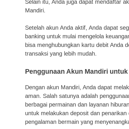
Selain itu, Anda juga dapat mendaftar ak
Mandiri.
Setelah akun Anda aktif, Anda dapat se
banking untuk mulai mengelola keuangan
bisa menghubungkan kartu debit Anda d
transaksi yang lebih mudah.
Penggunaan Akun Mandiri untuk 
Dengan akun Mandiri, Anda dapat melak
aman. Salah satunya adalah penggunaa
berbagai permainan dan layanan hibura
untuk melakukan deposit dan penarikan 
pengalaman bermain yang menyenangk