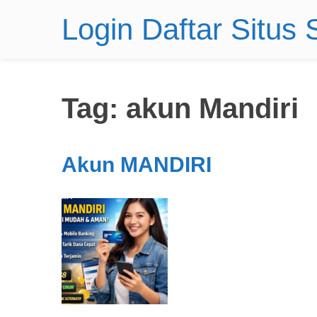
Login Daftar Situs
Tag:
akun Mandiri
Akun MANDIRI