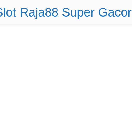
 Slot Raja88 Super Gaco