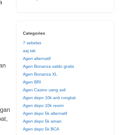
a
Categories
7 sebelas
aaj tak
Agen alternatif
an
Agen Bonanza saldo gratis
Agen Bonanza XL
Agen BRI
Agen Casino uang asli
Agen depo 10k anti rungkat
Agen depo 10k resmi
ngan
Agen depo 5k alternatif
at,
Agen depo 5k aman
Agen depo 5k BCA