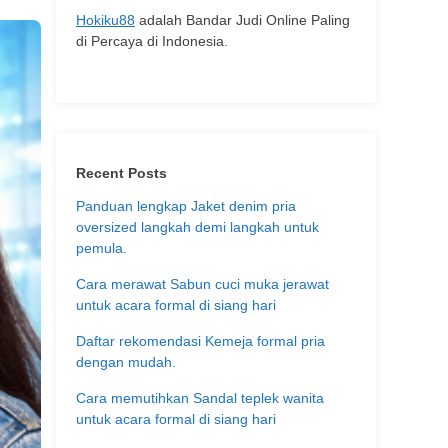
Hokiku88
adalah Bandar Judi Online Paling
di Percaya di Indonesia.
Recent Posts
Panduan lengkap Jaket denim pria
oversized langkah demi langkah untuk
pemula.
Cara merawat Sabun cuci muka jerawat
untuk acara formal di siang hari
Daftar rekomendasi Kemeja formal pria
dengan mudah.
Cara memutihkan Sandal teplek wanita
untuk acara formal di siang hari