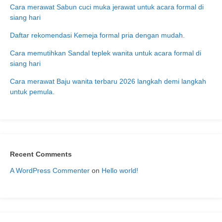
Cara merawat Sabun cuci muka jerawat untuk acara formal di
siang hari
Daftar rekomendasi Kemeja formal pria dengan mudah.
Cara memutihkan Sandal teplek wanita untuk acara formal di
siang hari
Cara merawat Baju wanita terbaru 2026 langkah demi langkah
untuk pemula.
Recent Comments
A WordPress Commenter
on
Hello world!