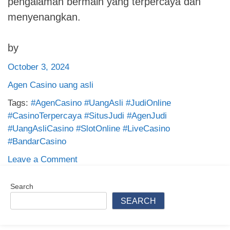
pengalaman bermain yang terpercaya dan
menyenangkan.
by
October 3, 2024
Agen Casino uang asli
Tags:
#AgenCasino #UangAsli #JudiOnline
#CasinoTerpercaya #SitusJudi #AgenJudi
#UangAsliCasino #SlotOnline #LiveCasino
#BandarCasino
on
Leave a Comment
Agen
Casino
Search
Uang
SEARCH
Asli
Terpercaya