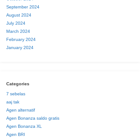
September 2024
August 2024
July 2024
March 2024
February 2024
January 2024
Categories
7 sebelas
aaj tak
Agen alternatif
Agen Bonanza saldo gratis
Agen Bonanza XL
Agen BRI