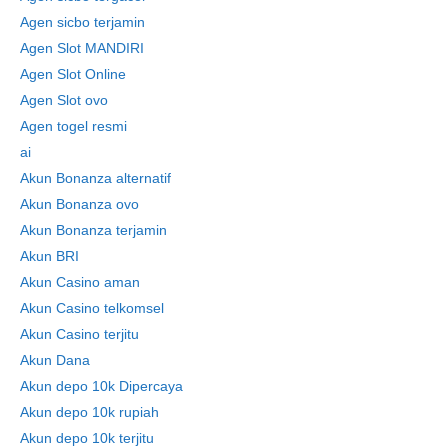
Agen sicbo terjamin
Agen Slot MANDIRI
Agen Slot Online
Agen Slot ovo
Agen togel resmi
ai
Akun Bonanza alternatif
Akun Bonanza ovo
Akun Bonanza terjamin
Akun BRI
Akun Casino aman
Akun Casino telkomsel
Akun Casino terjitu
Akun Dana
Akun depo 10k Dipercaya
Akun depo 10k rupiah
Akun depo 10k terjitu