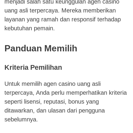
menjadi salah satu keunggulan agen casino
uang asli terpercaya. Mereka memberikan
layanan yang ramah dan responsif terhadap
kebutuhan pemain.
Panduan Memilih
Kriteria Pemilihan
Untuk memilih agen casino uang asli
terpercaya, Anda perlu memperhatikan kriteria
seperti lisensi, reputasi, bonus yang
ditawarkan, dan ulasan dari pengguna
sebelumnya.