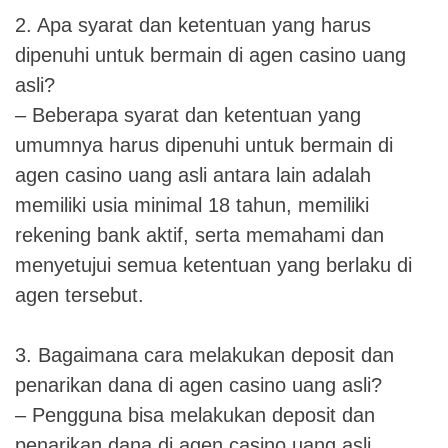
2. Apa syarat dan ketentuan yang harus
dipenuhi untuk bermain di agen casino uang
asli?
– Beberapa syarat dan ketentuan yang
umumnya harus dipenuhi untuk bermain di
agen casino uang asli antara lain adalah
memiliki usia minimal 18 tahun, memiliki
rekening bank aktif, serta memahami dan
menyetujui semua ketentuan yang berlaku di
agen tersebut.
3. Bagaimana cara melakukan deposit dan
penarikan dana di agen casino uang asli?
– Pengguna bisa melakukan deposit dan
penarikan dana di agen casino uang asli