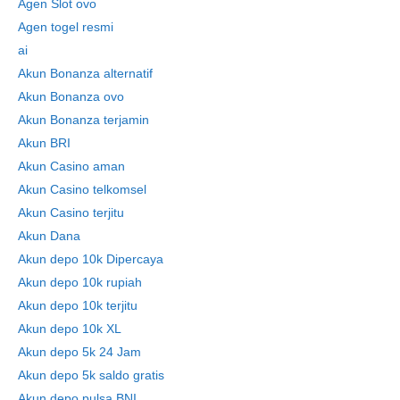
Agen Slot ovo
Agen togel resmi
ai
Akun Bonanza alternatif
Akun Bonanza ovo
Akun Bonanza terjamin
Akun BRI
Akun Casino aman
Akun Casino telkomsel
Akun Casino terjitu
Akun Dana
Akun depo 10k Dipercaya
Akun depo 10k rupiah
Akun depo 10k terjitu
Akun depo 10k XL
Akun depo 5k 24 Jam
Akun depo 5k saldo gratis
Akun depo pulsa BNI