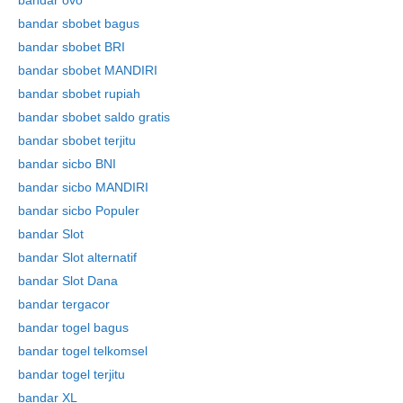
bandar sbobet bagus
bandar sbobet BRI
bandar sbobet MANDIRI
bandar sbobet rupiah
bandar sbobet saldo gratis
bandar sbobet terjitu
bandar sicbo BNI
bandar sicbo MANDIRI
bandar sicbo Populer
bandar Slot
bandar Slot alternatif
bandar Slot Dana
bandar tergacor
bandar togel bagus
bandar togel telkomsel
bandar togel terjitu
bandar XL