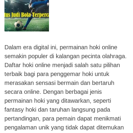
Dalam era digital ini, permainan hoki online
semakin populer di kalangan pecinta olahraga.
Daftar hoki online menjadi salah satu pilihan
terbaik bagi para penggemar hoki untuk
merasakan sensasi bermain dan bertaruh
secara online. Dengan berbagai jenis
permainan hoki yang ditawarkan, seperti
fantasy hoki dan taruhan langsung pada
pertandingan, para pemain dapat menikmati
pengalaman unik yang tidak dapat ditemukan