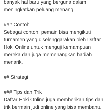
banyak hal baru yang berguna dalam
meningkatkan peluang menang.
### Contoh
Sebagai contoh, pemain bisa mengikuti
turnamen yang diselenggarakan oleh Daftar
Hoki Online untuk menguji kemampuan
mereka dan juga memenangkan hadiah
menarik.
## Strategi
### Tips dan Trik
Daftar Hoki Online juga memberikan tips dan
trik bermain judi online yang bisa membantu