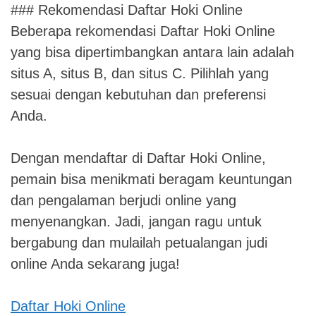
### Rekomendasi Daftar Hoki Online
Beberapa rekomendasi Daftar Hoki Online
yang bisa dipertimbangkan antara lain adalah
situs A, situs B, dan situs C. Pilihlah yang
sesuai dengan kebutuhan dan preferensi
Anda.
Dengan mendaftar di Daftar Hoki Online,
pemain bisa menikmati beragam keuntungan
dan pengalaman berjudi online yang
menyenangkan. Jadi, jangan ragu untuk
bergabung dan mulailah petualangan judi
online Anda sekarang juga!
Daftar Hoki Online