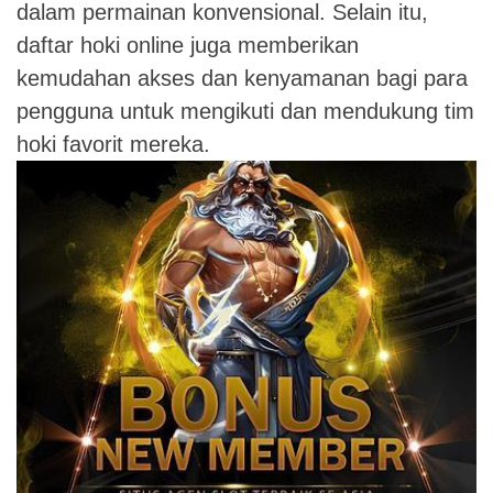
dalam permainan konvensional. Selain itu,
daftar hoki online juga memberikan
kemudahan akses dan kenyamanan bagi para
pengguna untuk mengikuti dan mendukung tim
hoki favorit mereka.