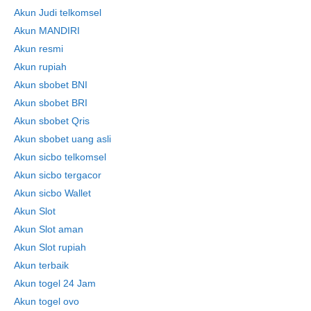
Akun Judi telkomsel
Akun MANDIRI
Akun resmi
Akun rupiah
Akun sbobet BNI
Skip
Akun sbobet BRI
to
Akun sbobet Qris
content
Akun sbobet uang asli
Akun sicbo telkomsel
Akun sicbo tergacor
Akun sicbo Wallet
Akun Slot
Akun Slot aman
Akun Slot rupiah
Akun terbaik
Akun togel 24 Jam
Akun togel ovo