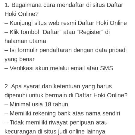
1. Bagaimana cara mendaftar di situs Daftar
Hoki Online?
– Kunjungi situs web resmi Daftar Hoki Online
– Klik tombol “Daftar” atau “Register” di
halaman utama
– Isi formulir pendaftaran dengan data pribadi
yang benar
– Verifikasi akun melalui email atau SMS
2. Apa syarat dan ketentuan yang harus
dipenuhi untuk bermain di Daftar Hoki Online?
– Minimal usia 18 tahun
– Memiliki rekening bank atas nama sendiri
– Tidak memiliki riwayat penipuan atau
kecurangan di situs judi online lainnya