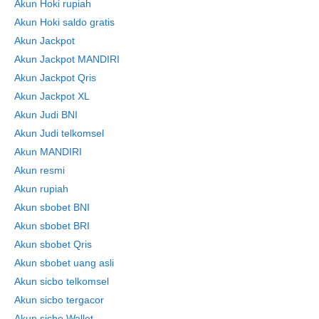
Akun Hoki rupiah
Akun Hoki saldo gratis
Akun Jackpot
Akun Jackpot MANDIRI
Akun Jackpot Qris
Akun Jackpot XL
Akun Judi BNI
Akun Judi telkomsel
Akun MANDIRI
Akun resmi
Akun rupiah
Akun sbobet BNI
Akun sbobet BRI
Akun sbobet Qris
Akun sbobet uang asli
Akun sicbo telkomsel
Akun sicbo tergacor
Akun sicbo Wallet