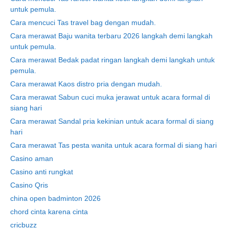
untuk pemula.
Cara mencuci Tas travel bag dengan mudah.
Cara merawat Baju wanita terbaru 2026 langkah demi langkah
untuk pemula.
Cara merawat Bedak padat ringan langkah demi langkah untuk
pemula.
Cara merawat Kaos distro pria dengan mudah.
Cara merawat Sabun cuci muka jerawat untuk acara formal di
siang hari
Cara merawat Sandal pria kekinian untuk acara formal di siang
hari
Cara merawat Tas pesta wanita untuk acara formal di siang hari
Casino aman
Casino anti rungkat
Casino Qris
china open badminton 2026
chord cinta karena cinta
cricbuzz