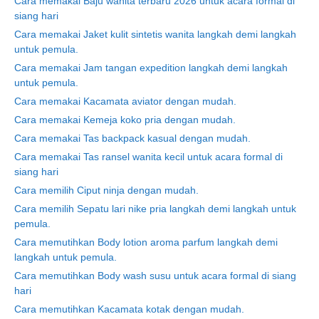
Cara memakai Baju wanita terbaru 2026 untuk acara formal di
siang hari
Cara memakai Jaket kulit sintetis wanita langkah demi langkah
untuk pemula.
Cara memakai Jam tangan expedition langkah demi langkah
untuk pemula.
Cara memakai Kacamata aviator dengan mudah.
Cara memakai Kemeja koko pria dengan mudah.
Cara memakai Tas backpack kasual dengan mudah.
Cara memakai Tas ransel wanita kecil untuk acara formal di
siang hari
Cara memilih Ciput ninja dengan mudah.
Cara memilih Sepatu lari nike pria langkah demi langkah untuk
pemula.
Cara memutihkan Body lotion aroma parfum langkah demi
langkah untuk pemula.
Cara memutihkan Body wash susu untuk acara formal di siang
hari
Cara memutihkan Kacamata kotak dengan mudah.