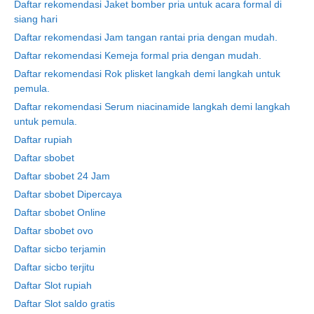
Daftar rekomendasi Jaket bomber pria untuk acara formal di
siang hari
Daftar rekomendasi Jam tangan rantai pria dengan mudah.
Daftar rekomendasi Kemeja formal pria dengan mudah.
Daftar rekomendasi Rok plisket langkah demi langkah untuk
pemula.
Daftar rekomendasi Serum niacinamide langkah demi langkah
untuk pemula.
Daftar rupiah
Daftar sbobet
Daftar sbobet 24 Jam
Daftar sbobet Dipercaya
Daftar sbobet Online
Daftar sbobet ovo
Daftar sicbo terjamin
Daftar sicbo terjitu
Daftar Slot rupiah
Daftar Slot saldo gratis