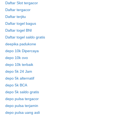
Daftar Slot tergacor
Daftar tergacor
Daftar terjitu
Daftar togel bagus
Daftar togel BNI
Daftar togel saldo gratis
deepika padukone
depo 10k Dipercaya
depo 10k ovo
depo 10k terbaik
depo 5k 24 Jam
depo 5k alternatif
depo 5k BCA
depo 5k saldo gratis
depo pulsa tergacor
depo pulsa terjamin
depo pulsa uang asli