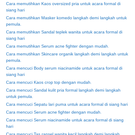
Cara memutihkan Kaos oversized pria untuk acara formal di
siang hari
Cara memutihkan Masker komedo langkah demi langkah untuk
pemula.
Cara memutihkan Sandal teplek wanita untuk acara formal di
siang hari
Cara memutihkan Serum acne fighter dengan mudah.
Cara memutihkan Skincare organik langkah demi langkah untuk
pemula.
Cara mencuci Body serum niacinamide untuk acara formal di
siang hari
Cara mencuci Kaos crop top dengan mudah.
Cara mencuci Sandal kulit pria formal langkah demi langkah
untuk pemula.
Cara mencuci Sepatu lari puma untuk acara formal di siang hari
Cara mencuci Serum acne fighter dengan mudah.
Cara mencuci Serum niacinamide untuk acara formal di siang
hari
Cara mencuci Tas ransel wanita kecil langkah demi langkah