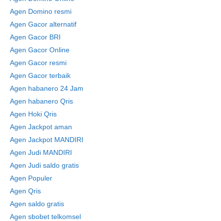
Agen Domino resmi
Agen Gacor alternatif
Agen Gacor BRI
Agen Gacor Online
Agen Gacor resmi
Agen Gacor terbaik
Agen habanero 24 Jam
Agen habanero Qris
Agen Hoki Qris
Agen Jackpot aman
Agen Jackpot MANDIRI
Agen Judi MANDIRI
Agen Judi saldo gratis
Agen Populer
Agen Qris
Agen saldo gratis
Agen sbobet telkomsel