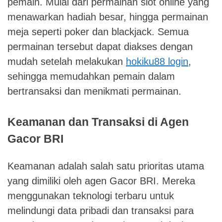
pemain. Mulai dari permainan slot online yang
menawarkan hadiah besar, hingga permainan
meja seperti poker dan blackjack. Semua
permainan tersebut dapat diakses dengan
mudah setelah melakukan
hokiku88 login
,
sehingga memudahkan pemain dalam
bertransaksi dan menikmati permainan.
Keamanan dan Transaksi di Agen
Gacor BRI
Keamanan adalah salah satu prioritas utama
yang dimiliki oleh agen Gacor BRI. Mereka
menggunakan teknologi terbaru untuk
melindungi data pribadi dan transaksi para