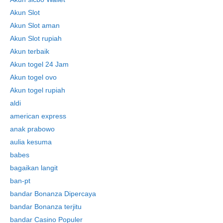
Akun Slot
Akun Slot aman
Akun Slot rupiah
Akun terbaik
Akun togel 24 Jam
Akun togel ovo
Akun togel rupiah
aldi
american express
anak prabowo
aulia kesuma
babes
bagaikan langit
ban-pt
bandar Bonanza Dipercaya
bandar Bonanza terjitu
bandar Casino Populer