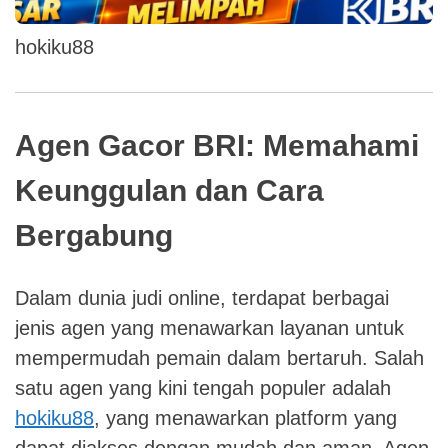
hokiku88
Agen Gacor BRI: Memahami
Keunggulan dan Cara
Bergabung
Dalam dunia judi online, terdapat berbagai
jenis agen yang menawarkan layanan untuk
mempermudah pemain dalam bertaruh. Salah
satu agen yang kini tengah populer adalah
hokiku88
, yang menawarkan platform yang
dapat diakses dengan mudah dan aman. Agen