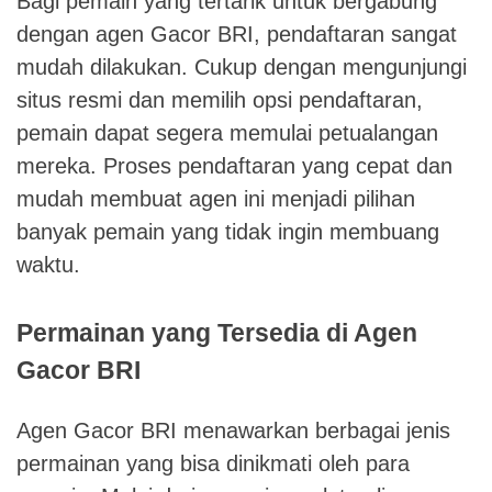
Bagi pemain yang tertarik untuk bergabung
dengan agen Gacor BRI, pendaftaran sangat
mudah dilakukan. Cukup dengan mengunjungi
situs resmi dan memilih opsi pendaftaran,
pemain dapat segera memulai petualangan
mereka. Proses pendaftaran yang cepat dan
mudah membuat agen ini menjadi pilihan
banyak pemain yang tidak ingin membuang
waktu.
Permainan yang Tersedia di Agen
Gacor BRI
Agen Gacor BRI menawarkan berbagai jenis
permainan yang bisa dinikmati oleh para