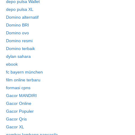
depo pulsa Wallet
depo pulsa XL
Domino alternatif
Domino BRI
Domino ovo
Domino resmi
Domino terbaik
dylan sahara
ebook
fc bayern münchen
film online terbaru
formasi cpns
Gacor MANDIRI
Gacor Online
Gacor Populer
Gacor Qris
Gacor XL
gambar lambang pancasila