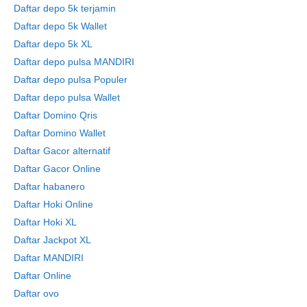
Daftar depo 5k terjamin
Daftar depo 5k Wallet
Daftar depo 5k XL
Daftar depo pulsa MANDIRI
Daftar depo pulsa Populer
Daftar depo pulsa Wallet
Daftar Domino Qris
Daftar Domino Wallet
Daftar Gacor alternatif
Daftar Gacor Online
Daftar habanero
Daftar Hoki Online
Daftar Hoki XL
Daftar Jackpot XL
Daftar MANDIRI
Daftar Online
Daftar ovo