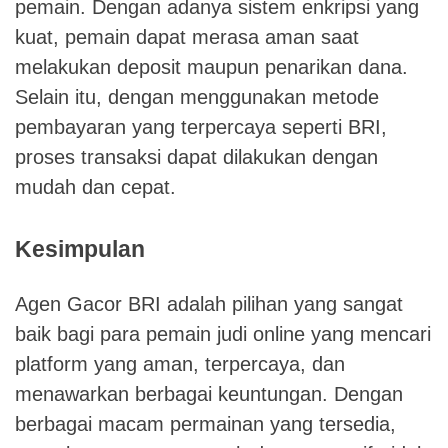
pemain. Dengan adanya sistem enkripsi yang
kuat, pemain dapat merasa aman saat
melakukan deposit maupun penarikan dana.
Selain itu, dengan menggunakan metode
pembayaran yang terpercaya seperti BRI,
proses transaksi dapat dilakukan dengan
mudah dan cepat.
Kesimpulan
Agen Gacor BRI adalah pilihan yang sangat
baik bagi para pemain judi online yang mencari
platform yang aman, terpercaya, dan
menawarkan berbagai keuntungan. Dengan
berbagai macam permainan yang tersedia,