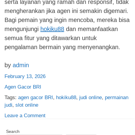
serta layanan yang ramah dan responsif, tidak
mengherankan jika agen ini semakin digemari.
Bagi pemain yang ingin mencoba, mereka bisa
mengunjungi
hokiku88
dan memanfaatkan
semua fitur yang ditawarkan untuk
pengalaman bermain yang menyenangkan.
by
admin
February 13, 2026
Agen Gacor BRI
Tags:
agen gacor BRI
,
hokiku88
,
judi online
,
permainan
judi
,
slot online
on
Leave a Comment
Agen
Gacor
Search