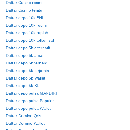
Daftar Casino resmi
Daftar Casino terjitu
Daftar depo 10k BNI
Daftar depo 10k resmi
Daftar depo 10k rupiah
Daftar depo 10k telkomsel
Daftar depo 5k alternatif
Daftar depo 5k aman
Daftar depo 5k terbaik
Daftar depo 5k terjamin
Daftar depo 5k Wallet
Daftar depo 5k XL
Daftar depo pulsa MANDIRI
Daftar depo pulsa Populer
Daftar depo pulsa Wallet
Daftar Domino Qris
Daftar Domino Wallet