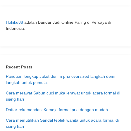
Hokiku88
adalah Bandar Judi Online Paling di Percaya di
Indonesia.
Recent Posts
Panduan lengkap Jaket denim pria oversized langkah demi
langkah untuk pemula.
Cara merawat Sabun cuci muka jerawat untuk acara formal di
siang hari
Daftar rekomendasi Kemeja formal pria dengan mudah.
Cara memutihkan Sandal teplek wanita untuk acara formal di
siang hari