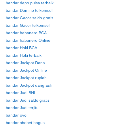
bandar depo pulsa terbaik
bandar Domino telkomsel
bandar Gacor saldo gratis
bandar Gacor telkomsel
Skip
bandar habanero BCA
to
bandar habanero Online
content
bandar Hoki BCA
bandar Hoki terbaik
bandar Jackpot Dana
bandar Jackpot Online
bandar Jackpot rupiah
bandar Jackpot uang asli
bandar Judi BNI
bandar Judi saldo gratis
bandar Judi terjitu
bandar ovo
bandar sbobet bagus