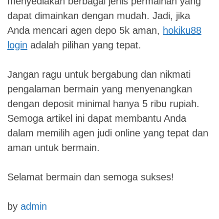
menyediakan berbagai jenis permainan yang
dapat dimainkan dengan mudah. Jadi, jika
Anda mencari agen depo 5k aman,
hokiku88
login
adalah pilihan yang tepat.
Jangan ragu untuk bergabung dan nikmati
pengalaman bermain yang menyenangkan
dengan deposit minimal hanya 5 ribu rupiah.
Semoga artikel ini dapat membantu Anda
dalam memilih agen judi online yang tepat dan
aman untuk bermain.
Selamat bermain dan semoga sukses!
by
admin