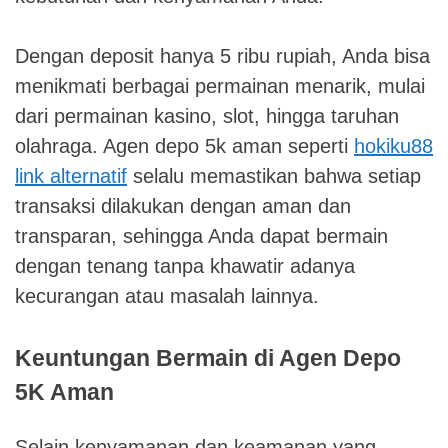
Dengan deposit hanya 5 ribu rupiah, Anda bisa
menikmati berbagai permainan menarik, mulai
dari permainan kasino, slot, hingga taruhan
olahraga. Agen depo 5k aman seperti
hokiku88
link alternatif
selalu memastikan bahwa setiap
transaksi dilakukan dengan aman dan
transparan, sehingga Anda dapat bermain
dengan tenang tanpa khawatir adanya
kecurangan atau masalah lainnya.
Keuntungan Bermain di Agen Depo
5K Aman
Selain kenyamanan dan keamanan yang