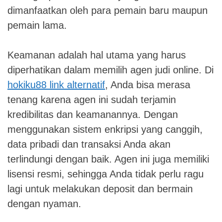
dimanfaatkan oleh para pemain baru maupun
pemain lama.
Keamanan adalah hal utama yang harus
diperhatikan dalam memilih agen judi online. Di
hokiku88 link alternatif
, Anda bisa merasa
tenang karena agen ini sudah terjamin
kredibilitas dan keamanannya. Dengan
menggunakan sistem enkripsi yang canggih,
data pribadi dan transaksi Anda akan
terlindungi dengan baik. Agen ini juga memiliki
lisensi resmi, sehingga Anda tidak perlu ragu
lagi untuk melakukan deposit dan bermain
dengan nyaman.