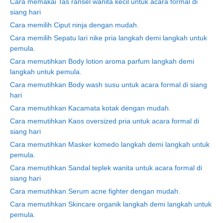
Cara memakai Tas ransel wanita kecil untuk acara formal di
siang hari
Cara memilih Ciput ninja dengan mudah.
Cara memilih Sepatu lari nike pria langkah demi langkah untuk
pemula.
Cara memutihkan Body lotion aroma parfum langkah demi
langkah untuk pemula.
Cara memutihkan Body wash susu untuk acara formal di siang
hari
Cara memutihkan Kacamata kotak dengan mudah.
Cara memutihkan Kaos oversized pria untuk acara formal di
siang hari
Cara memutihkan Masker komedo langkah demi langkah untuk
pemula.
Cara memutihkan Sandal teplek wanita untuk acara formal di
siang hari
Cara memutihkan Serum acne fighter dengan mudah.
Cara memutihkan Skincare organik langkah demi langkah untuk
pemula.