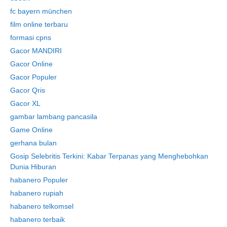
fc bayern münchen
film online terbaru
formasi cpns
Gacor MANDIRI
Gacor Online
Gacor Populer
Gacor Qris
Gacor XL
gambar lambang pancasila
Game Online
gerhana bulan
Gosip Selebritis Terkini: Kabar Terpanas yang Menghebohkan
Dunia Hiburan
habanero Populer
habanero rupiah
habanero telkomsel
habanero terbaik