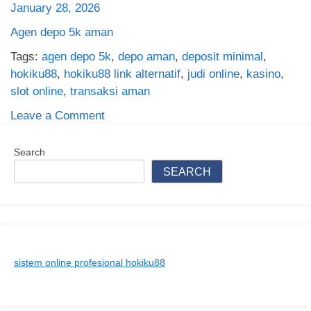
January 28, 2026
Agen depo 5k aman
Tags:
agen depo 5k
,
depo aman
,
deposit minimal
,
hokiku88
,
hokiku88 link alternatif
,
judi online
,
kasino
,
slot online
,
transaksi aman
on
Leave a Comment
Agen
depo
Search
5k
SEARCH
aman
sistem online profesional hokiku88