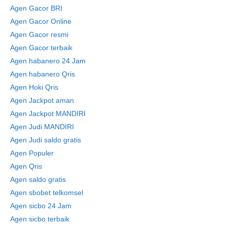
Agen Gacor BRI
Agen Gacor Online
Agen Gacor resmi
Agen Gacor terbaik
Agen habanero 24 Jam
Agen habanero Qris
Agen Hoki Qris
Agen Jackpot aman
Agen Jackpot MANDIRI
Agen Judi MANDIRI
Agen Judi saldo gratis
Agen Populer
Agen Qris
Agen saldo gratis
Agen sbobet telkomsel
Agen sicbo 24 Jam
Agen sicbo terbaik