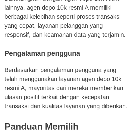
lainnya, agen depo 10k resmi A memiliki
berbagai kelebihan seperti proses transaksi
yang cepat, layanan pelanggan yang
responsif, dan keamanan data yang terjamin.
Pengalaman pengguna
Berdasarkan pengalaman pengguna yang
telah menggunakan layanan agen depo 10k
resmi A, mayoritas dari mereka memberikan
ulasan positif terkait dengan kecepatan
transaksi dan kualitas layanan yang diberikan.
Panduan Memilih