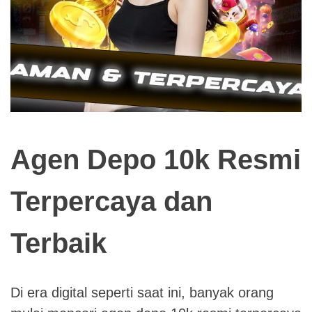
Agen Depo 10k Resmi
Terpercaya dan
Terbaik
Di era digital seperti saat ini, banyak orang