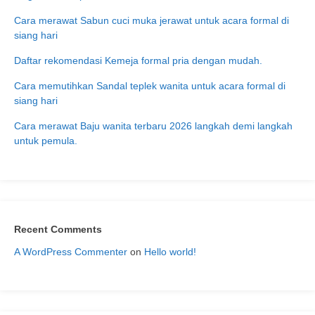
Cara merawat Sabun cuci muka jerawat untuk acara formal di
siang hari
Daftar rekomendasi Kemeja formal pria dengan mudah.
Cara memutihkan Sandal teplek wanita untuk acara formal di
siang hari
Cara merawat Baju wanita terbaru 2026 langkah demi langkah
untuk pemula.
Recent Comments
A WordPress Commenter
on
Hello world!