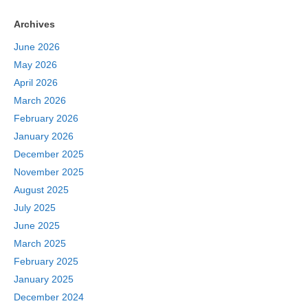
Archives
June 2026
May 2026
April 2026
March 2026
February 2026
January 2026
December 2025
November 2025
August 2025
July 2025
June 2025
March 2025
February 2025
January 2025
December 2024