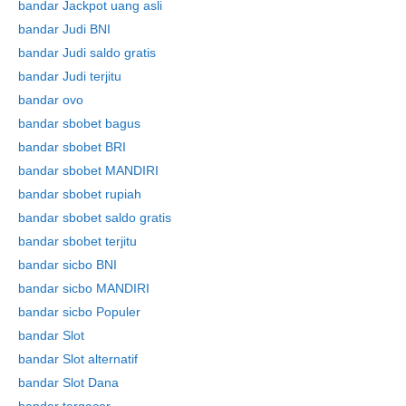
bandar Jackpot uang asli
bandar Judi BNI
bandar Judi saldo gratis
bandar Judi terjitu
bandar ovo
bandar sbobet bagus
bandar sbobet BRI
bandar sbobet MANDIRI
bandar sbobet rupiah
bandar sbobet saldo gratis
bandar sbobet terjitu
bandar sicbo BNI
bandar sicbo MANDIRI
bandar sicbo Populer
bandar Slot
bandar Slot alternatif
bandar Slot Dana