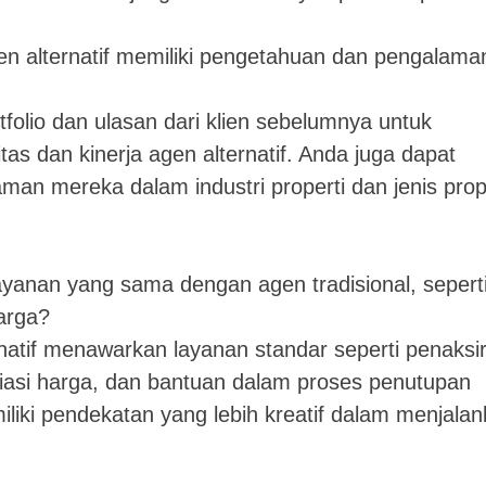
n alternatif memiliki pengetahuan dan pengalama
olio dan ulasan dari klien sebelumnya untuk
as dan kinerja agen alternatif. Anda juga dapat
an mereka dalam industri properti dan jenis prop
ayanan yang sama dengan agen tradisional, sepert
harga?
natif menawarkan layanan standar seperti penaksi
osiasi harga, dan bantuan dalam proses penutupan
iki pendekatan yang lebih kreatif dalam menjala