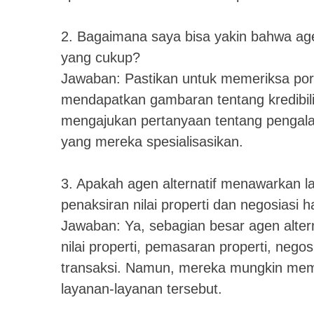
2. Bagaimana saya bisa yakin bahwa age
yang cukup?
Jawaban: Pastikan untuk memeriksa portf
mendapatkan gambaran tentang kredibilit
mengajukan pertanyaan tentang pengalam
yang mereka spesialisasikan.
3. Apakah agen alternatif menawarkan l
penaksiran nilai properti dan negosiasi 
Jawaban: Ya, sebagian besar agen alter
nilai properti, pemasaran properti, neg
transaksi. Namun, mereka mungkin memil
layanan-layanan tersebut.