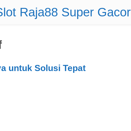
 Slot Raja88 Super Gaco
f
ya untuk Solusi Tepat