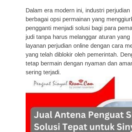
Dalam era modern ini, industri perjudi
berbagai opsi permainan yang menggiur
pengganti menjadi solusi bagi para pe
judi tanpa harus melanggar aturan yang
layanan perjudian online dengan cara me
yang telah diblokir oleh pemerintah. De
tetap bermain dengan nyaman dan aman t
sering terjadi.