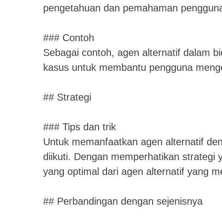
pengetahuan dan pemahaman penggun
### Contoh
Sebagai contoh, agen alternatif dalam bi
kasus untuk membantu pengguna menge
## Strategi
### Tips dan trik
Untuk memanfaatkan agen alternatif den
diikuti. Dengan memperhatikan strateg
yang optimal dari agen alternatif yang me
## Perbandingan dengan sejenisnya