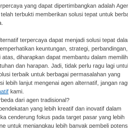
erpercaya yang dapat dipertimbangkan adalah Age
lah terbukti memberikan solusi tepat untuk berb
a.
rnatif terpercaya dapat menjadi solusi tepat dal
mperhatikan keuntungan, strategi, perbandingan,
di atas, diharapkan dapat membantu dalam memilih
uhan dan harapan. Jadi, tidak perlu ragu lagi untu
olusi terbaik untuk berbagai permasalahan yang
 lebih lanjut mengenai agen alternatif, jangan ra
atif
kami.
beda dari agen tradisional?
ndekatan yang lebih kreatif dan inovatif dalam
ka cenderung fokus pada target pasar yang lebih
ne untuk menjangkau lebih banyak pembeli potensi