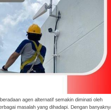
eradaan agen alternatif semakin diminati oleh
berbagai masalah yang dihadapi. Dengan banyakny