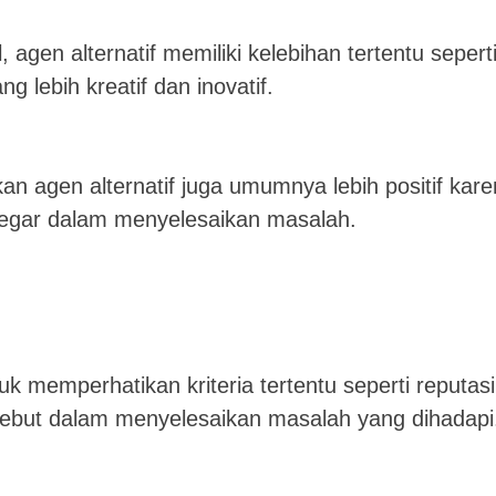
gen alternatif memiliki kelebihan tertentu sepert
lebih kreatif dan inovatif.
agen alternatif juga umumnya lebih positif kare
egar dalam menyelesaikan masalah.
uk memperhatikan kriteria tertentu seperti reputasi
but dalam menyelesaikan masalah yang dihadapi