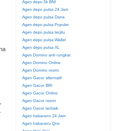
Agen depo 5k BNI
Agen depo pulsa 24 Jam
i
Agen depo pulsa Dana
Agen depo pulsa Populer
Agen depo pulsa terjitu
Agen depo pulsa Wallet
Agen depo pulsa XL
na
Agen Domino anti rungkat
Agen Domino Online
Agen Domino resmi
Agen Gacor alternatif
Agen Gacor BRI
Agen Gacor Online
Agen Gacor resmi
,
Agen Gacor terbaik
.
Agen habanero 24 Jam
Agen habanero Qris