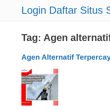
Login Daftar Situs
Tag:
Agen alternati
Agen Alternatif Terperca