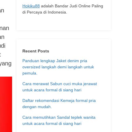
Hokiku88
adalah Bandar Judi Online Paling
an
di Percaya di Indonesia.
n
inan
an
di
Recent Posts
t
Panduan lengkap Jaket denim pria
 yang
oversized langkah demi langkah untuk
pemula.
Cara merawat Sabun cuci muka jerawat
untuk acara formal di siang hari
Daftar rekomendasi Kemeja formal pria
dengan mudah.
Cara memutihkan Sandal teplek wanita
untuk acara formal di siang hari