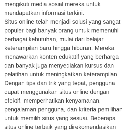
mengikuti media sosial mereka untuk
mendapatkan informasi terkini.
Situs online telah menjadi solusi yang sangat
populer bagi banyak orang untuk memenuhi
berbagai kebutuhan, mulai dari belajar
keterampilan baru hingga hiburan. Mereka
menawarkan konten edukatif yang berharga
dan banyak juga menyediakan kursus dan
pelatihan untuk meningkatkan keterampilan.
Dengan tips dan trik yang tepat, pengguna
dapat menggunakan situs online dengan
efektif, memperhatikan kenyamanan,
pengalaman pengguna, dan kriteria pemilihan
untuk memilih situs yang sesuai. Beberapa
situs online terbaik yang direkomendasikan