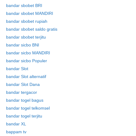
bandar sbobet BRI
bandar sbobet MANDIRI
bandar sbobet rupiah
bandar sbobet saldo gratis
bandar sbobet terjitu
bandar sicbo BNI
bandar sicbo MANDIRI
bandar sicbo Populer
bandar Slot
bandar Slot alternatif
bandar Slot Dana
bandar tergacor
bandar togel bagus
bandar togel telkomsel
bandar togel terjitu
bandar XL
bappam tv