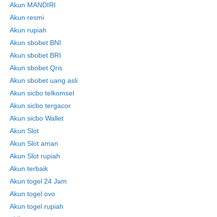
Akun MANDIRI
Akun resmi
Akun rupiah
Akun sbobet BNI
Akun sbobet BRI
Akun sbobet Qris
Akun sbobet uang asli
Akun sicbo telkomsel
Akun sicbo tergacor
Akun sicbo Wallet
Akun Slot
Akun Slot aman
Akun Slot rupiah
Skip
Akun terbaik
to
Akun togel 24 Jam
content
Akun togel ovo
Akun togel rupiah