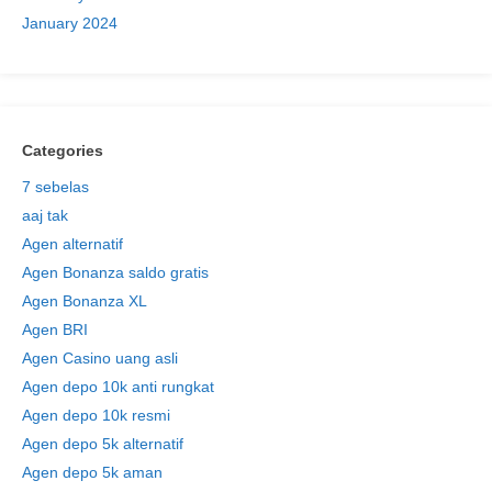
January 2024
Categories
7 sebelas
aaj tak
Agen alternatif
Agen Bonanza saldo gratis
Agen Bonanza XL
Agen BRI
Agen Casino uang asli
Agen depo 10k anti rungkat
Agen depo 10k resmi
Agen depo 5k alternatif
Agen depo 5k aman