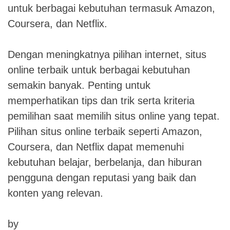
untuk berbagai kebutuhan termasuk Amazon,
Coursera, dan Netflix.
Dengan meningkatnya pilihan internet, situs
online terbaik untuk berbagai kebutuhan
semakin banyak. Penting untuk
memperhatikan tips dan trik serta kriteria
pemilihan saat memilih situs online yang tepat.
Pilihan situs online terbaik seperti Amazon,
Coursera, dan Netflix dapat memenuhi
kebutuhan belajar, berbelanja, dan hiburan
pengguna dengan reputasi yang baik dan
konten yang relevan.
by