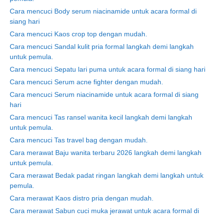
Cara mencuci Body serum niacinamide untuk acara formal di
siang hari
Cara mencuci Kaos crop top dengan mudah.
Cara mencuci Sandal kulit pria formal langkah demi langkah
untuk pemula.
Cara mencuci Sepatu lari puma untuk acara formal di siang hari
Cara mencuci Serum acne fighter dengan mudah.
Cara mencuci Serum niacinamide untuk acara formal di siang
hari
Cara mencuci Tas ransel wanita kecil langkah demi langkah
untuk pemula.
Cara mencuci Tas travel bag dengan mudah.
Cara merawat Baju wanita terbaru 2026 langkah demi langkah
untuk pemula.
Cara merawat Bedak padat ringan langkah demi langkah untuk
pemula.
Cara merawat Kaos distro pria dengan mudah.
Cara merawat Sabun cuci muka jerawat untuk acara formal di