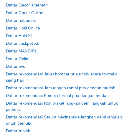
Daftar Gacor alternatif
Daftar Gacor Online
Daftar habanero
Daftar Hoki Online
Daftar Hoki XL
Daftar Jackpot XL
Daftar MANDIRI
Daftar Online
Daftar ovo
Daftar rekomendasi Jaket bomber pria untuk acara formal di
siang hari
Daftar rekomendasi Jam tangan rantai pria dengan mudah.
Daftar rekomendasi Kemeja formal pria dengan mudah.
Daftar rekomendasi Rok plisket langkah demi langkah untuk
pemula.
Daftar rekomendasi Serum niacinamide langkah demi langkah
untuk pemula.
Daftar rupiah