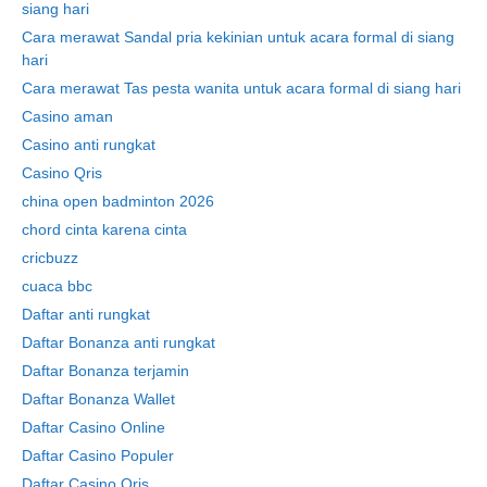
siang hari
Cara merawat Sandal pria kekinian untuk acara formal di siang
hari
Cara merawat Tas pesta wanita untuk acara formal di siang hari
Casino aman
Casino anti rungkat
Casino Qris
china open badminton 2026
chord cinta karena cinta
cricbuzz
cuaca bbc
Daftar anti rungkat
Daftar Bonanza anti rungkat
Daftar Bonanza terjamin
Daftar Bonanza Wallet
Daftar Casino Online
Daftar Casino Populer
Daftar Casino Qris