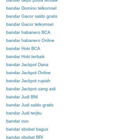
bandar depo pulsa terbaik
bandar Domino telkomsel
bandar Gacor saldo gratis
bandar Gacor telkomsel
bandar habanero BCA
Skip
bandar habanero Online
to
content
bandar Hoki BCA
bandar Hoki terbaik
bandar Jackpot Dana
bandar Jackpot Online
bandar Jackpot rupiah
bandar Jackpot uang asli
bandar Judi BNI
bandar Judi saldo gratis
bandar Judi terjitu
bandar ovo
bandar sbobet bagus
bandar sbobet BRI