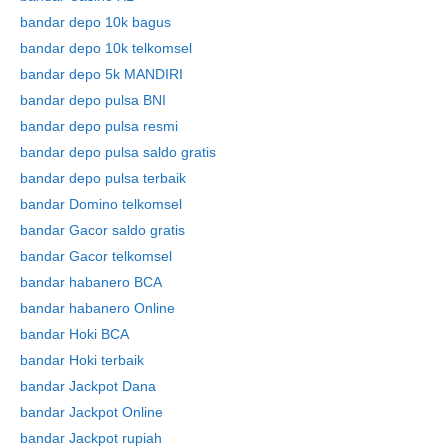
bandar depo 10k bagus
bandar depo 10k telkomsel
bandar depo 5k MANDIRI
bandar depo pulsa BNI
bandar depo pulsa resmi
bandar depo pulsa saldo gratis
bandar depo pulsa terbaik
bandar Domino telkomsel
bandar Gacor saldo gratis
bandar Gacor telkomsel
bandar habanero BCA
bandar habanero Online
bandar Hoki BCA
bandar Hoki terbaik
bandar Jackpot Dana
bandar Jackpot Online
bandar Jackpot rupiah