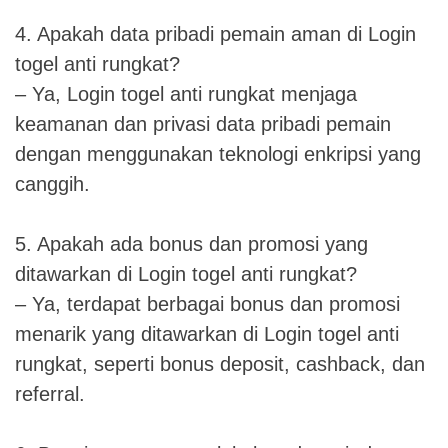
4. Apakah data pribadi pemain aman di Login
togel anti rungkat?
– Ya, Login togel anti rungkat menjaga
keamanan dan privasi data pribadi pemain
dengan menggunakan teknologi enkripsi yang
canggih.
5. Apakah ada bonus dan promosi yang
ditawarkan di Login togel anti rungkat?
– Ya, terdapat berbagai bonus dan promosi
menarik yang ditawarkan di Login togel anti
rungkat, seperti bonus deposit, cashback, dan
referral.