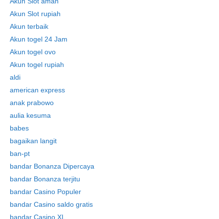
Akun Slot aman
Akun Slot rupiah
Akun terbaik
Akun togel 24 Jam
Akun togel ovo
Akun togel rupiah
aldi
american express
anak prabowo
aulia kesuma
babes
bagaikan langit
ban-pt
bandar Bonanza Dipercaya
bandar Bonanza terjitu
bandar Casino Populer
bandar Casino saldo gratis
bandar Casino XL