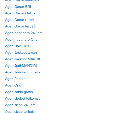
Agen Gacor BRI
Agen Gacor Online
Agen Gacor resmi
Agen Gacor terbaik
Agen habanero 24 Jam
Agen habanero Qris
Agen Hoki Qris
Agen Jackpot aman
Agen Jackpot MANDIRI
Agen Judi MANDIRI
Agen Judi saldo gratis
Agen Populer
Agen Qris
Agen saldo gratis
Agen sbobet telkomsel
Agen sicbo 24 Jam
Agen sicbo terbaik