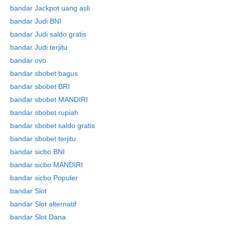
bandar Jackpot uang asli
bandar Judi BNI
bandar Judi saldo gratis
bandar Judi terjitu
bandar ovo
bandar sbobet bagus
bandar sbobet BRI
bandar sbobet MANDIRI
bandar sbobet rupiah
bandar sbobet saldo gratis
bandar sbobet terjitu
bandar sicbo BNI
bandar sicbo MANDIRI
bandar sicbo Populer
bandar Slot
bandar Slot alternatif
bandar Slot Dana