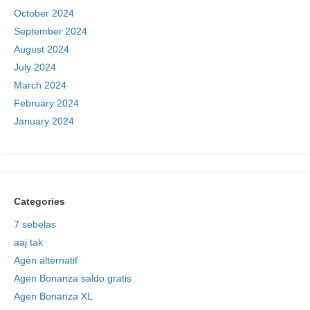
October 2024
September 2024
August 2024
July 2024
March 2024
February 2024
January 2024
Categories
7 sebelas
aaj tak
Agen alternatif
Agen Bonanza saldo gratis
Agen Bonanza XL