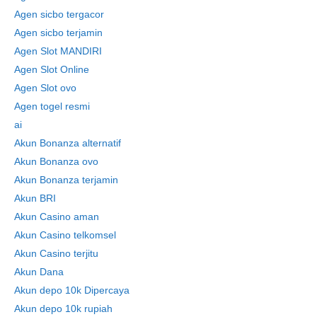
Agen sicbo tergacor
Agen sicbo terjamin
Agen Slot MANDIRI
Agen Slot Online
Agen Slot ovo
Agen togel resmi
ai
Akun Bonanza alternatif
Akun Bonanza ovo
Akun Bonanza terjamin
Akun BRI
Akun Casino aman
Akun Casino telkomsel
Akun Casino terjitu
Akun Dana
Akun depo 10k Dipercaya
Akun depo 10k rupiah