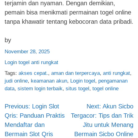
terjamin dan nyaman. Dengan demikian,
pemain bisa menikmati permainan togel online
tanpa khawatir tentang kebocoran data pribadi.
by
November 28, 2025
Login togel anti rungkat
Tags:
akses cepat.
,
aman dan terpercaya
,
anti rungkat
,
judi online
,
keamanan akun
,
Login togel
,
pengamanan
data
,
sistem login terbaik
,
situs togel
,
togel online
Previous:
Login Slot
Next:
Akun Sicbo
Post
Qris: Panduan Praktis
Tergacor: Tips dan Trik
navigation
Mendaftar dan
Jitu untuk Menang
Bermain Slot Qris
Bermain Sicbo Online