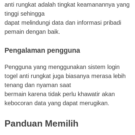
anti rungkat adalah tingkat keamanannya yang
tinggi sehingga
dapat melindungi data dan informasi pribadi
pemain dengan baik.
Pengalaman pengguna
Pengguna yang menggunakan sistem login
togel anti rungkat juga biasanya merasa lebih
tenang dan nyaman saat
bermain karena tidak perlu khawatir akan
kebocoran data yang dapat merugikan.
Panduan Memilih