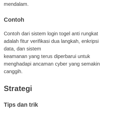
mendalam.
Contoh
Contoh dari sistem login togel anti rungkat
adalah fitur verifikasi dua langkah, enkripsi
data, dan sistem
keamanan yang terus diperbarui untuk
menghadapi ancaman cyber yang semakin
canggih.
Strategi
Tips dan trik