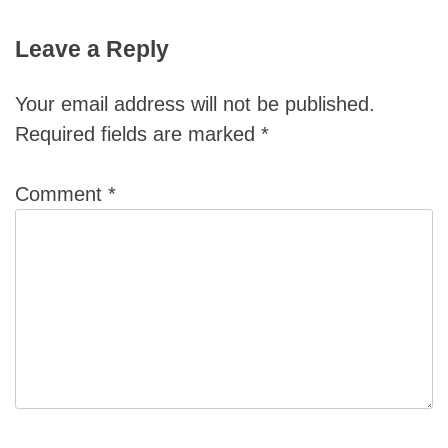
Leave a Reply
Your email address will not be published.
Required fields are marked
*
Comment
*