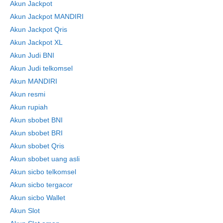
Akun Jackpot
content
Akun Jackpot MANDIRI
Akun Jackpot Qris
Akun Jackpot XL
Akun Judi BNI
Akun Judi telkomsel
Akun MANDIRI
Akun resmi
Akun rupiah
Akun sbobet BNI
Akun sbobet BRI
Akun sbobet Qris
Akun sbobet uang asli
Akun sicbo telkomsel
Akun sicbo tergacor
Akun sicbo Wallet
Akun Slot