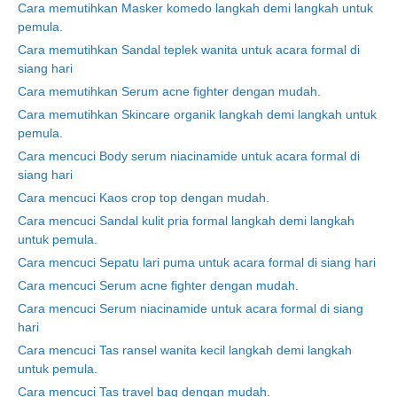
Cara memutihkan Masker komedo langkah demi langkah untuk
pemula.
Cara memutihkan Sandal teplek wanita untuk acara formal di
siang hari
Cara memutihkan Serum acne fighter dengan mudah.
Cara memutihkan Skincare organik langkah demi langkah untuk
pemula.
Cara mencuci Body serum niacinamide untuk acara formal di
siang hari
Cara mencuci Kaos crop top dengan mudah.
Cara mencuci Sandal kulit pria formal langkah demi langkah
untuk pemula.
Cara mencuci Sepatu lari puma untuk acara formal di siang hari
Cara mencuci Serum acne fighter dengan mudah.
Cara mencuci Serum niacinamide untuk acara formal di siang
hari
Cara mencuci Tas ransel wanita kecil langkah demi langkah
untuk pemula.
Cara mencuci Tas travel bag dengan mudah.