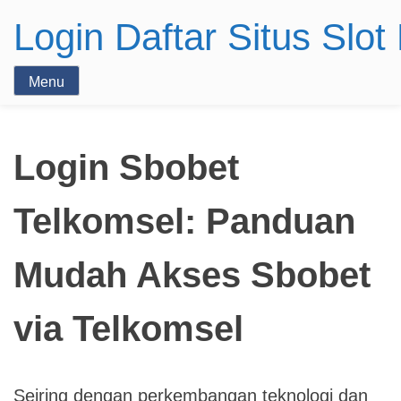
Login Daftar Situs Slo
Menu
Login Sbobet
Telkomsel: Panduan
Mudah Akses Sbobet
via Telkomsel
Seiring dengan perkembangan teknologi dan