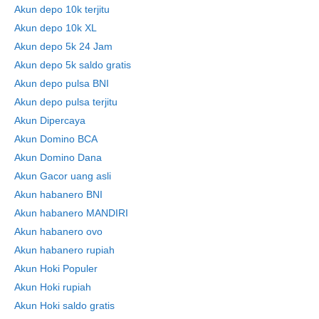
Akun depo 10k terjitu
Akun depo 10k XL
Akun depo 5k 24 Jam
Akun depo 5k saldo gratis
Akun depo pulsa BNI
Akun depo pulsa terjitu
Akun Dipercaya
Akun Domino BCA
Akun Domino Dana
Akun Gacor uang asli
Akun habanero BNI
Akun habanero MANDIRI
Akun habanero ovo
Akun habanero rupiah
Akun Hoki Populer
Akun Hoki rupiah
Skip
Akun Hoki saldo gratis
to