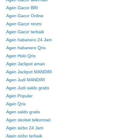
Agen Gacor BRI
Agen Gacor Online
Agen Gacor resmi
Agen Gacor terbaik
Agen habanero 24 Jam
Agen habanero Qris
Agen Hoki Qris
Agen Jackpot aman
Agen Jackpot MANDIRI
Agen Judi MANDIRI
Agen Judi saldo gratis
Agen Populer
Agen Qris
Agen saldo gratis
Agen sbobet telkomsel
Agen sicbo 24 Jam
Agen sicbo terbaik