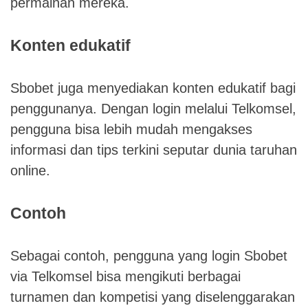
permainan mereka.
Konten edukatif
Sbobet juga menyediakan konten edukatif bagi
penggunanya. Dengan login melalui Telkomsel,
pengguna bisa lebih mudah mengakses
informasi dan tips terkini seputar dunia taruhan
online.
Contoh
Sebagai contoh, pengguna yang login Sbobet
via Telkomsel bisa mengikuti berbagai
turnamen dan kompetisi yang diselenggarakan