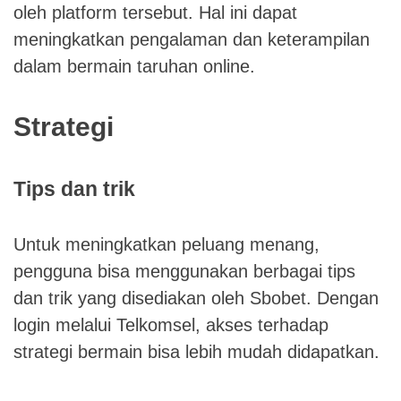
oleh platform tersebut. Hal ini dapat
meningkatkan pengalaman dan keterampilan
dalam bermain taruhan online.
Strategi
Tips dan trik
Untuk meningkatkan peluang menang,
pengguna bisa menggunakan berbagai tips
dan trik yang disediakan oleh Sbobet. Dengan
login melalui Telkomsel, akses terhadap
strategi bermain bisa lebih mudah didapatkan.