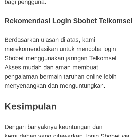
bagi pengguna.
Rekomendasi Login Sbobet Telkomsel
Berdasarkan ulasan di atas, kami
merekomendasikan untuk mencoba login
Sbobet menggunakan jaringan Telkomsel.
Akses mudah dan aman membuat
pengalaman bermain taruhan online lebih
menyenangkan dan menguntungkan.
Kesimpulan
Dengan banyaknya keuntungan dan
kemudahan yang ditawarkan, login Sbobet via