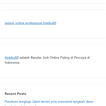
sistem online profesional hokiku88
Hokiku88
adalah Bandar Judi Online Paling di Percaya di
Indonesia.
Recent Posts
Panduan lengkap Jaket denim pria oversized langkah demi