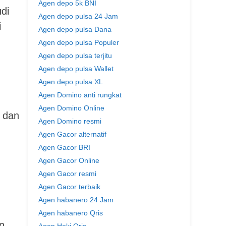
Agen depo 5k BNI
di
Agen depo pulsa 24 Jam
i
Agen depo pulsa Dana
Agen depo pulsa Populer
Agen depo pulsa terjitu
Agen depo pulsa Wallet
Agen depo pulsa XL
Agen Domino anti rungkat
Agen Domino Online
 dan
Agen Domino resmi
Agen Gacor alternatif
Agen Gacor BRI
Agen Gacor Online
Agen Gacor resmi
Agen Gacor terbaik
Agen habanero 24 Jam
Agen habanero Qris
an