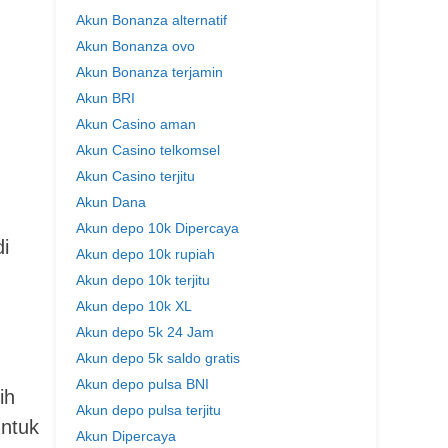
Akun Bonanza alternatif
Akun Bonanza ovo
Akun Bonanza terjamin
Akun BRI
Akun Casino aman
Akun Casino telkomsel
Akun Casino terjitu
Akun Dana
Akun depo 10k Dipercaya
di
Akun depo 10k rupiah
Akun depo 10k terjitu
Akun depo 10k XL
Akun depo 5k 24 Jam
Akun depo 5k saldo gratis
Akun depo pulsa BNI
ih
Akun depo pulsa terjitu
untuk
Akun Dipercaya