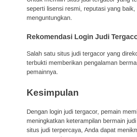
seperti lisensi resmi, reputasi yang bai
menguntungkan.
Rekomendasi Login Judi Tergac
Salah satu situs judi tergacor yang dire
terbukti memberikan pengalaman bermai
pemainnya.
Kesimpulan
Dengan login judi tergacor, pemain me
meningkatkan keterampilan bermain judi 
situs judi terpercaya, Anda dapat meni