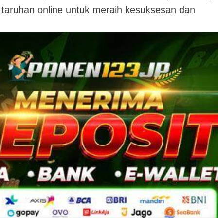
 taruhan online untuk meraih kesuksesan dan