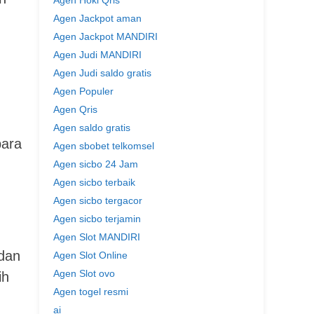
Agen Hoki Qris
Agen Jackpot aman
Agen Jackpot MANDIRI
Agen Judi MANDIRI
Agen Judi saldo gratis
Agen Populer
Agen Qris
Agen saldo gratis
para
Agen sbobet telkomsel
Agen sicbo 24 Jam
Agen sicbo terbaik
Agen sicbo tergacor
Agen sicbo terjamin
Agen Slot MANDIRI
 dan
Agen Slot Online
Agen Slot ovo
ih
Agen togel resmi
ai