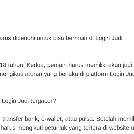
arus dipenuhi untuk bisa bermain di Login Judi
18 tahun. Kedua, pemain harus memiliki akun judi
mengikuti aturan yang berlaku di platform Login Ju
 Login Judi tergacor?
transfer bank, e-wallet, atau pulsa. Setelah memil
harus mengikuti petunjuk yang tertera di website 