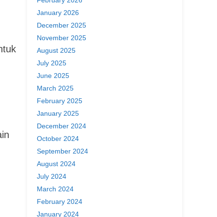
January 2026
December 2025
November 2025
ntuk
August 2025
July 2025
June 2025
March 2025
February 2025
January 2025
December 2024
in
October 2024
September 2024
August 2024
July 2024
March 2024
February 2024
January 2024