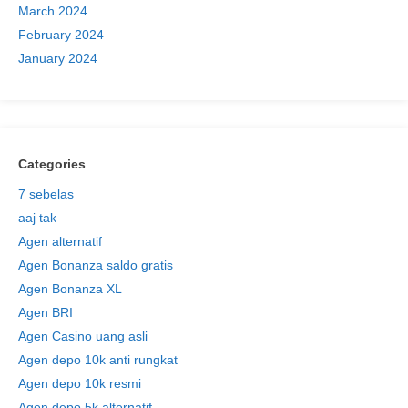
March 2024
February 2024
January 2024
Categories
7 sebelas
aaj tak
Agen alternatif
Agen Bonanza saldo gratis
Agen Bonanza XL
Agen BRI
Agen Casino uang asli
Agen depo 10k anti rungkat
Agen depo 10k resmi
Agen depo 5k alternatif