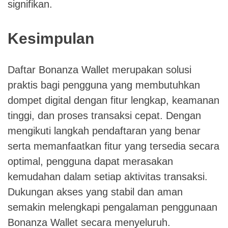
signifikan.
Kesimpulan
Daftar Bonanza Wallet merupakan solusi
praktis bagi pengguna yang membutuhkan
dompet digital dengan fitur lengkap, keamanan
tinggi, dan proses transaksi cepat. Dengan
mengikuti langkah pendaftaran yang benar
serta memanfaatkan fitur yang tersedia secara
optimal, pengguna dapat merasakan
kemudahan dalam setiap aktivitas transaksi.
Dukungan akses yang stabil dan aman
semakin melengkapi pengalaman penggunaan
Bonanza Wallet secara menyeluruh.