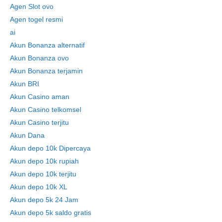
Agen Slot ovo
Agen togel resmi
ai
Akun Bonanza alternatif
Akun Bonanza ovo
Akun Bonanza terjamin
Akun BRI
Akun Casino aman
Akun Casino telkomsel
Akun Casino terjitu
Akun Dana
Akun depo 10k Dipercaya
Akun depo 10k rupiah
Akun depo 10k terjitu
Akun depo 10k XL
Akun depo 5k 24 Jam
Akun depo 5k saldo gratis