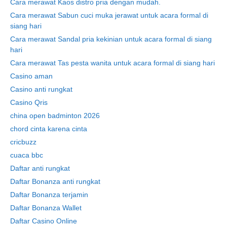
Cara merawat Kaos distro pria dengan mudah.
Cara merawat Sabun cuci muka jerawat untuk acara formal di
siang hari
Cara merawat Sandal pria kekinian untuk acara formal di siang
hari
Cara merawat Tas pesta wanita untuk acara formal di siang hari
Casino aman
Casino anti rungkat
Casino Qris
china open badminton 2026
chord cinta karena cinta
cricbuzz
cuaca bbc
Daftar anti rungkat
Daftar Bonanza anti rungkat
Daftar Bonanza terjamin
Daftar Bonanza Wallet
Daftar Casino Online