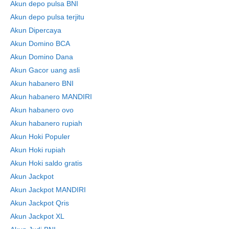
Akun depo pulsa BNI
Akun depo pulsa terjitu
Akun Dipercaya
Akun Domino BCA
Akun Domino Dana
Akun Gacor uang asli
Akun habanero BNI
Akun habanero MANDIRI
Akun habanero ovo
Akun habanero rupiah
Akun Hoki Populer
Akun Hoki rupiah
Akun Hoki saldo gratis
Akun Jackpot
Akun Jackpot MANDIRI
Akun Jackpot Qris
Akun Jackpot XL