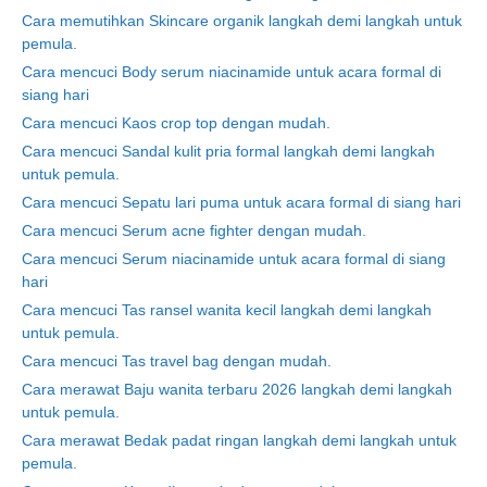
Cara memutihkan Skincare organik langkah demi langkah untuk
pemula.
Cara mencuci Body serum niacinamide untuk acara formal di
siang hari
Cara mencuci Kaos crop top dengan mudah.
Cara mencuci Sandal kulit pria formal langkah demi langkah
untuk pemula.
Cara mencuci Sepatu lari puma untuk acara formal di siang hari
Cara mencuci Serum acne fighter dengan mudah.
Cara mencuci Serum niacinamide untuk acara formal di siang
hari
Cara mencuci Tas ransel wanita kecil langkah demi langkah
untuk pemula.
Cara mencuci Tas travel bag dengan mudah.
Cara merawat Baju wanita terbaru 2026 langkah demi langkah
untuk pemula.
Cara merawat Bedak padat ringan langkah demi langkah untuk
pemula.