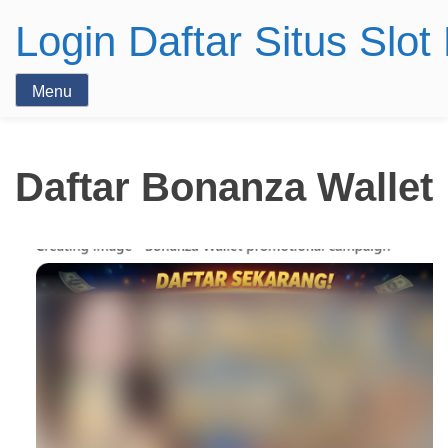
Login Daftar Situs Slo
Menu
Daftar Bonanza Wallet