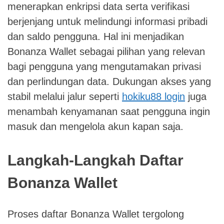
menerapkan enkripsi data serta verifikasi
berjenjang untuk melindungi informasi pribadi
dan saldo pengguna. Hal ini menjadikan
Bonanza Wallet sebagai pilihan yang relevan
bagi pengguna yang mengutamakan privasi
dan perlindungan data. Dukungan akses yang
stabil melalui jalur seperti
hokiku88 login
juga
menambah kenyamanan saat pengguna ingin
masuk dan mengelola akun kapan saja.
Langkah-Langkah Daftar
Bonanza Wallet
Proses daftar Bonanza Wallet tergolong