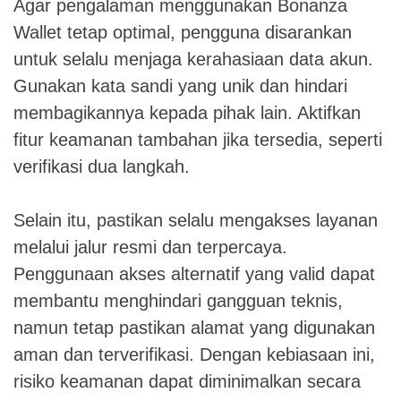
Agar pengalaman menggunakan Bonanza
Wallet tetap optimal, pengguna disarankan
untuk selalu menjaga kerahasiaan data akun.
Gunakan kata sandi yang unik dan hindari
membagikannya kepada pihak lain. Aktifkan
fitur keamanan tambahan jika tersedia, seperti
verifikasi dua langkah.
Selain itu, pastikan selalu mengakses layanan
melalui jalur resmi dan terpercaya.
Penggunaan akses alternatif yang valid dapat
membantu menghindari gangguan teknis,
namun tetap pastikan alamat yang digunakan
aman dan terverifikasi. Dengan kebiasaan ini,
risiko keamanan dapat diminimalkan secara