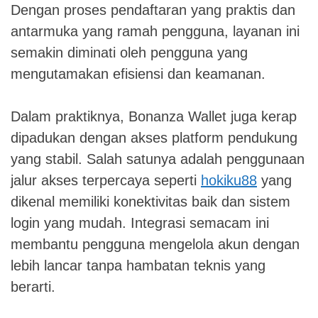
Dengan proses pendaftaran yang praktis dan
antarmuka yang ramah pengguna, layanan ini
semakin diminati oleh pengguna yang
mengutamakan efisiensi dan keamanan.
Dalam praktiknya, Bonanza Wallet juga kerap
dipadukan dengan akses platform pendukung
yang stabil. Salah satunya adalah penggunaan
jalur akses terpercaya seperti
hokiku88
yang
dikenal memiliki konektivitas baik dan sistem
login yang mudah. Integrasi semacam ini
membantu pengguna mengelola akun dengan
lebih lancar tanpa hambatan teknis yang
berarti.