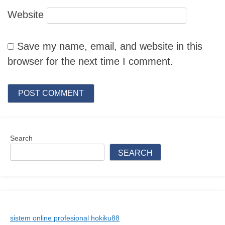
Website
Save my name, email, and website in this
browser for the next time I comment.
Search
SEARCH
sistem online profesional hokiku88