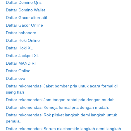
Daftar Domino Qris
Daftar Domino Wallet
Daftar Gacor alternatif
Daftar Gacor Online
Daftar habanero
Daftar Hoki Online
Daftar Hoki XL
Daftar Jackpot XL
Daftar MANDIRI
Daftar Online
Daftar ovo
Daftar rekomendasi Jaket bomber pria untuk acara formal di
siang hari
Daftar rekomendasi Jam tangan rantai pria dengan mudah.
Daftar rekomendasi Kemeja formal pria dengan mudah.
Daftar rekomendasi Rok plisket langkah demi langkah untuk
pemula.
Daftar rekomendasi Serum niacinamide langkah demi langkah