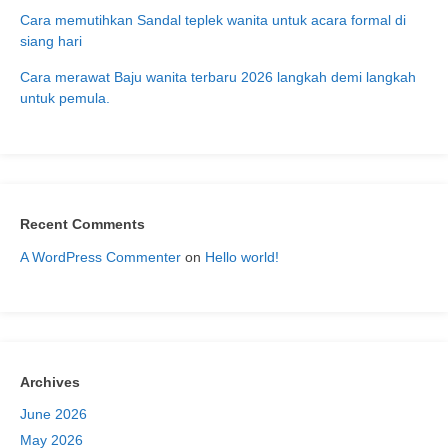
Cara memutihkan Sandal teplek wanita untuk acara formal di
siang hari
Cara merawat Baju wanita terbaru 2026 langkah demi langkah
untuk pemula.
Recent Comments
A WordPress Commenter
on
Hello world!
Archives
June 2026
May 2026