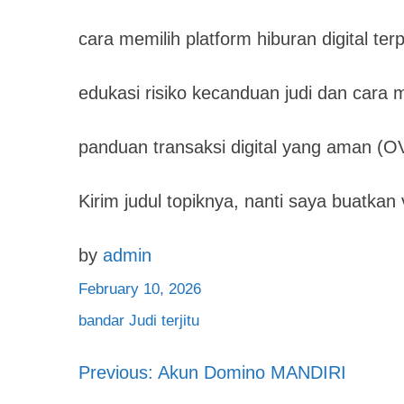
cara memilih platform hiburan digital ter
edukasi risiko kecanduan judi dan cara 
panduan transaksi digital yang aman 
Kirim judul topiknya, nanti saya buatka
by
admin
February 10, 2026
bandar Judi terjitu
Previous:
Akun Domino MANDIRI
Post