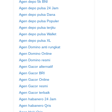
Agen depo 5k BNI
Agen depo pulsa 24 Jam
Agen depo pulsa Dana
Agen depo pulsa Populer
Agen depo pulsa terjitu
Agen depo pulsa Wallet
Agen depo pulsa XL
Agen Domino anti rungkat
Agen Domino Online
Agen Domino resmi
Agen Gacor alternatif
Agen Gacor BRI
Agen Gacor Online
Agen Gacor resmi
Agen Gacor terbaik
Agen habanero 24 Jam
Agen habanero Qris