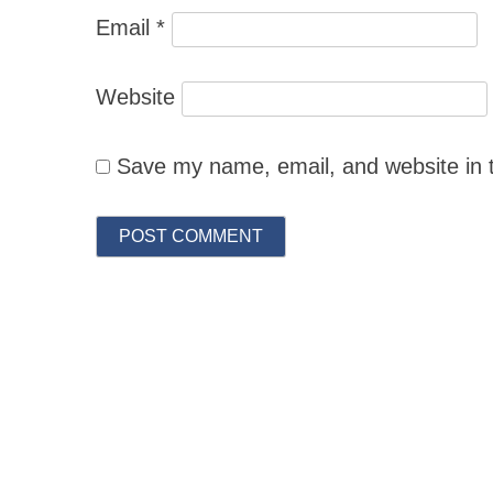
Email
*
Website
Save my name, email, and website in t