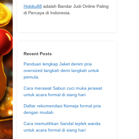
Hokiku88
adalah Bandar Judi Online Paling
di Percaya di Indonesia.
Recent Posts
Panduan lengkap Jaket denim pria
oversized langkah demi langkah untuk
pemula.
Cara merawat Sabun cuci muka jerawat
untuk acara formal di siang hari
Daftar rekomendasi Kemeja formal pria
dengan mudah.
Cara memutihkan Sandal teplek wanita
untuk acara formal di siang hari