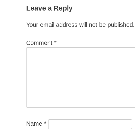
navigation
Leave a Reply
Your email address will not be published.
Comment
*
Name
*