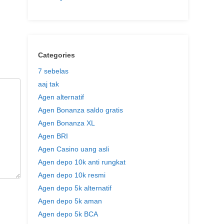
Categories
7 sebelas
aaj tak
Agen alternatif
Agen Bonanza saldo gratis
Agen Bonanza XL
Agen BRI
Agen Casino uang asli
Agen depo 10k anti rungkat
Agen depo 10k resmi
Agen depo 5k alternatif
Agen depo 5k aman
Agen depo 5k BCA