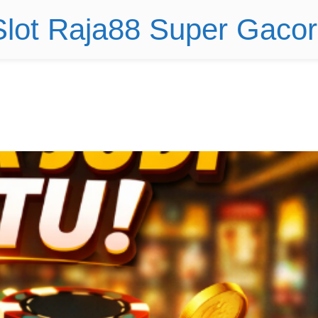
 Slot Raja88 Super Gaco