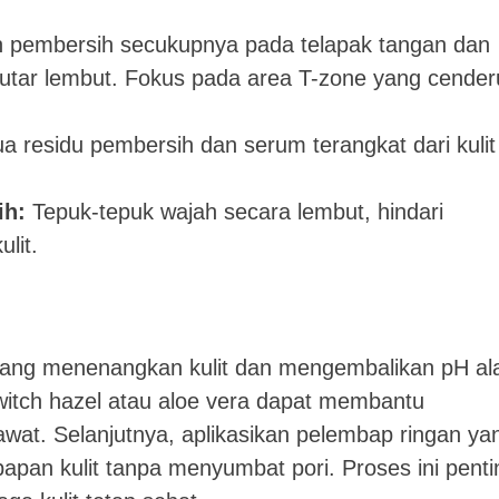
pembersih secukupnya pada telapak tangan dan
tar lembut. Fokus pada area T-zone yang cende
 residu pembersih dan serum terangkat dari kulit
ih:
Tepuk-tepuk wajah secara lembut, hindari
lit.
yang menenangkan kulit dan mengembalikan pH al
itch hazel atau aloe vera dapat membantu
rawat. Selanjutnya, aplikasikan pelembap ringan ya
an kulit tanpa menyumbat pori. Proses ini penti