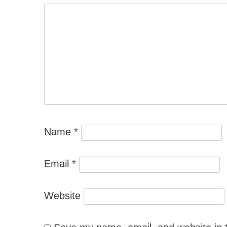
Name
*
Email
*
Website