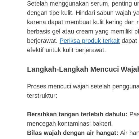
Setelah menggunakan serum, penting un
dengan tipe kulit. Hindari sabun wajah y
karena dapat membuat kulit kering dan 
berbasis gel atau cream yang memiliki pH
berjerawat.
Periksa produk terkait
dapat
efektif untuk kulit berjerawat.
Langkah-Langkah Mencuci Wajah
Proses mencuci wajah setelah pengguna
terstruktur:
Bersihkan tangan terlebih dahulu:
Pas
mencegah kontaminasi bakteri.
Bilas wajah dengan air hangat:
Air ha