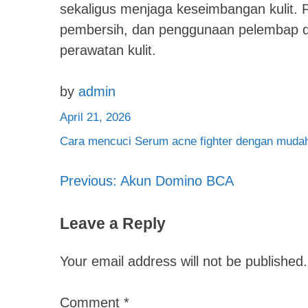
sekaligus menjaga keseimbangan kulit. Per
pembersih, dan penggunaan pelembap da
perawatan kulit.
by
admin
April 21, 2026
Cara mencuci Serum acne fighter dengan muda
Previous:
Akun Domino BCA
Post
navigation
Leave a Reply
Your email address will not be published.
Comment
*