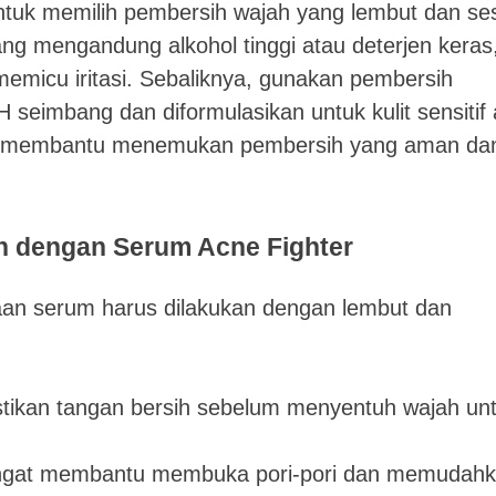
tuk memilih pembersih wajah yang lembut dan se
ang mengandung alkohol tinggi atau deterjen keras
memicu iritasi. Sebaliknya, gunakan pembersih
 seimbang dan diformulasikan untuk kulit sensitif
 membantu menemukan pembersih yang aman da
 dengan Serum Acne Fighter
an serum harus dilakukan dengan lembut dan
tikan tangan bersih sebelum menyentuh wajah un
ngat membantu membuka pori-pori dan memudah