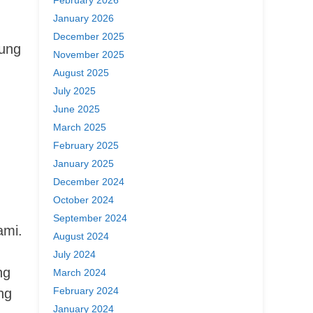
January 2026
December 2025
rung
November 2025
August 2025
July 2025
June 2025
March 2025
February 2025
January 2025
December 2024
October 2024
September 2024
ami.
August 2024
July 2024
ng
March 2024
February 2024
ng
January 2024