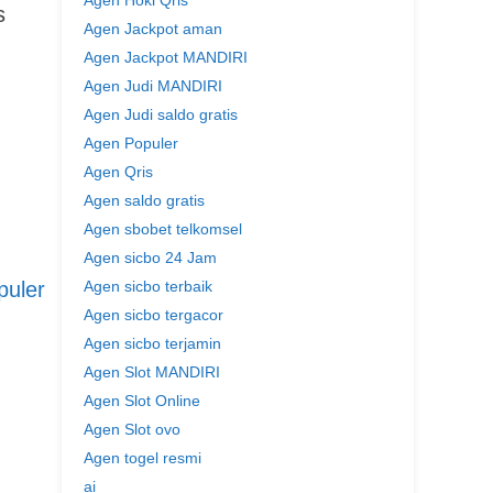
Agen Hoki Qris
s
Agen Jackpot aman
Agen Jackpot MANDIRI
Agen Judi MANDIRI
Agen Judi saldo gratis
Agen Populer
Agen Qris
Agen saldo gratis
Agen sbobet telkomsel
Agen sicbo 24 Jam
puler
Agen sicbo terbaik
Agen sicbo tergacor
Agen sicbo terjamin
Agen Slot MANDIRI
Agen Slot Online
Agen Slot ovo
Agen togel resmi
ai