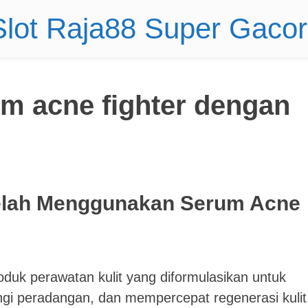
 Slot Raja88 Super Gaco
m acne fighter dengan
elah Menggunakan Serum Acne
oduk perawatan kulit yang diformulasikan untuk
i peradangan, dan mempercepat regenerasi kulit