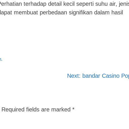
hatian terhadap detail kecil seperti suhu air, jeni
pat membuat perbedaan signifikan dalam hasil
h.
Next:
bandar Casino Po
Required fields are marked
*