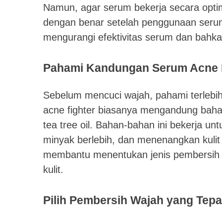
Namun, agar serum bekerja secara opti
dengan benar setelah penggunaan seru
mengurangi efektivitas serum dan bahkan
Pahami Kandungan Serum Acne 
Sebelum mencuci wajah, pahami terleb
acne fighter biasanya mengandung bahan ak
tea tree oil. Bahan-bahan ini bekerja u
minyak berlebih, dan menenangkan kulit
membantu menentukan jenis pembersih ya
kulit.
Pilih Pembersih Wajah yang Tepa