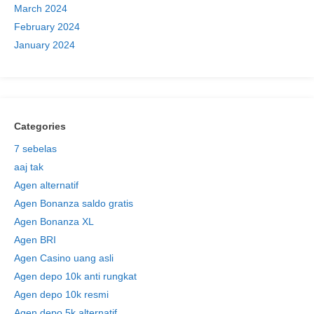
March 2024
February 2024
January 2024
Categories
7 sebelas
aaj tak
Agen alternatif
Agen Bonanza saldo gratis
Agen Bonanza XL
Agen BRI
Agen Casino uang asli
Agen depo 10k anti rungkat
Agen depo 10k resmi
Agen depo 5k alternatif