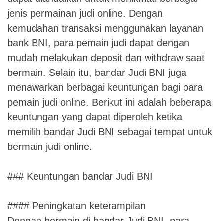
jenis permainan judi online. Dengan
kemudahan transaksi menggunakan layanan
bank BNI, para pemain judi dapat dengan
mudah melakukan deposit dan withdraw saat
bermain. Selain itu, bandar Judi BNI juga
menawarkan berbagai keuntungan bagi para
pemain judi online. Berikut ini adalah beberapa
keuntungan yang dapat diperoleh ketika
memilih bandar Judi BNI sebagai tempat untuk
bermain judi online.
### Keuntungan bandar Judi BNI
#### Peningkatan keterampilan
Dengan bermain di bandar Judi BNI, para