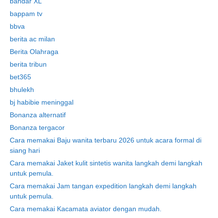
bandar XL
bappam tv
bbva
berita ac milan
Berita Olahraga
berita tribun
bet365
bhulekh
bj habibie meninggal
Bonanza alternatif
Bonanza tergacor
Cara memakai Baju wanita terbaru 2026 untuk acara formal di
siang hari
Cara memakai Jaket kulit sintetis wanita langkah demi langkah
untuk pemula.
Cara memakai Jam tangan expedition langkah demi langkah
untuk pemula.
Cara memakai Kacamata aviator dengan mudah.