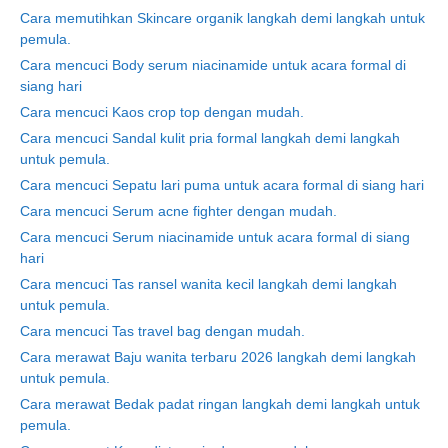
Cara memutihkan Skincare organik langkah demi langkah untuk
pemula.
Cara mencuci Body serum niacinamide untuk acara formal di
siang hari
Cara mencuci Kaos crop top dengan mudah.
Cara mencuci Sandal kulit pria formal langkah demi langkah
untuk pemula.
Cara mencuci Sepatu lari puma untuk acara formal di siang hari
Cara mencuci Serum acne fighter dengan mudah.
Cara mencuci Serum niacinamide untuk acara formal di siang
hari
Cara mencuci Tas ransel wanita kecil langkah demi langkah
untuk pemula.
Cara mencuci Tas travel bag dengan mudah.
Cara merawat Baju wanita terbaru 2026 langkah demi langkah
untuk pemula.
Cara merawat Bedak padat ringan langkah demi langkah untuk
pemula.