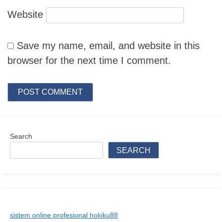
Website
Save my name, email, and website in this
browser for the next time I comment.
Search
SEARCH
sistem online profesional hokiku88