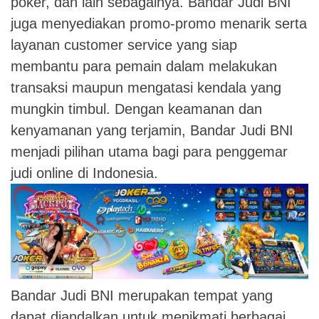
poker, dan lain sebagainya. Bandar Judi BNI
juga menyediakan promo-promo menarik serta
layanan customer service yang siap
membantu para pemain dalam melakukan
transaksi maupun mengatasi kendala yang
mungkin timbul. Dengan keamanan dan
kenyamanan yang terjamin, Bandar Judi BNI
menjadi pilihan utama bagi para penggemar
judi online di Indonesia.
Bandar Judi BNI merupakan tempat yang
dapat diandalkan untuk menikmati berbagai