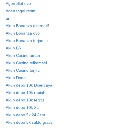
Agen Slot ovo
Agen togel resmi
ai
Akun Bonanza alternatif
Akun Bonanza ovo
Akun Bonanza terjamin
Akun BRI
Akun Casino aman
Akun Casino telkomsel
Akun Casino terjitu
Akun Dana
Akun depo 10k Dipercaya
Akun depo 10k rupiah
Akun depo 10k terjitu
Akun depo 10k XL
Akun depo 5k 24 Jam
Akun depo 5k saldo gratis