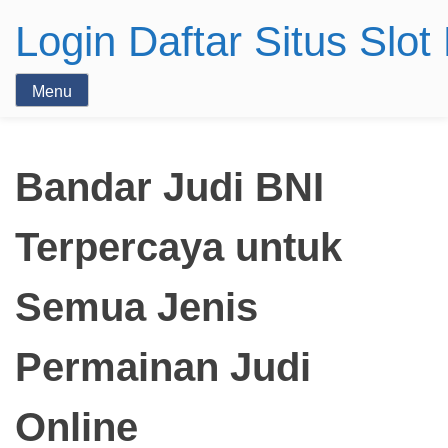
Login Daftar Situs Slo
Menu
Bandar Judi BNI
Terpercaya untuk
Semua Jenis
Permainan Judi
Online