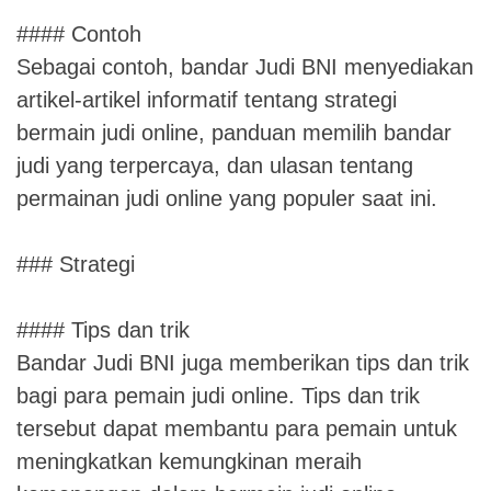
#### Contoh
Sebagai contoh, bandar Judi BNI menyediakan
artikel-artikel informatif tentang strategi
bermain judi online, panduan memilih bandar
judi yang terpercaya, dan ulasan tentang
permainan judi online yang populer saat ini.
### Strategi
#### Tips dan trik
Bandar Judi BNI juga memberikan tips dan trik
bagi para pemain judi online. Tips dan trik
tersebut dapat membantu para pemain untuk
meningkatkan kemungkinan meraih