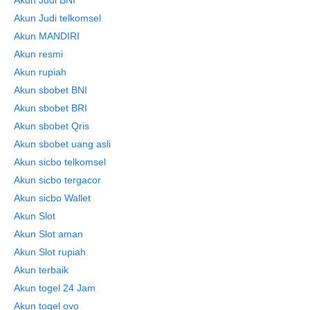
Akun Judi BNI
Akun Judi telkomsel
Akun MANDIRI
Akun resmi
Akun rupiah
Akun sbobet BNI
Akun sbobet BRI
Akun sbobet Qris
Akun sbobet uang asli
Akun sicbo telkomsel
Akun sicbo tergacor
Akun sicbo Wallet
Akun Slot
Akun Slot aman
Akun Slot rupiah
Akun terbaik
Akun togel 24 Jam
Akun togel ovo