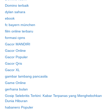
Domino terbaik
dylan sahara
ebook
fc bayern münchen
film online terbaru
formasi cpns
Gacor MANDIRI
Gacor Online
Gacor Populer
Gacor Qris
Gacor XL
gambar lambang pancasila
Game Online
gerhana bulan
Gosip Selebritis Terkini: Kabar Terpanas yang Menghebohkan
Dunia Hiburan
habanero Populer