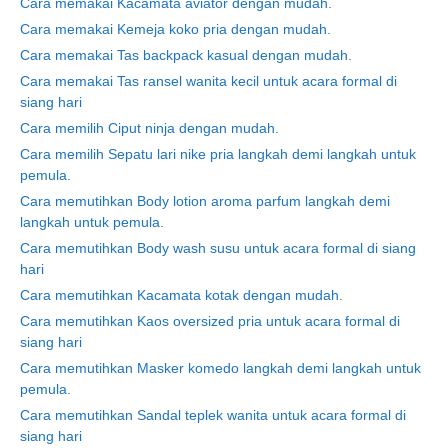
Cara memakai Kacamata aviator dengan mudah.
Cara memakai Kemeja koko pria dengan mudah.
Cara memakai Tas backpack kasual dengan mudah.
Cara memakai Tas ransel wanita kecil untuk acara formal di
siang hari
Cara memilih Ciput ninja dengan mudah.
Cara memilih Sepatu lari nike pria langkah demi langkah untuk
pemula.
Cara memutihkan Body lotion aroma parfum langkah demi
langkah untuk pemula.
Cara memutihkan Body wash susu untuk acara formal di siang
hari
Cara memutihkan Kacamata kotak dengan mudah.
Cara memutihkan Kaos oversized pria untuk acara formal di
siang hari
Cara memutihkan Masker komedo langkah demi langkah untuk
pemula.
Cara memutihkan Sandal teplek wanita untuk acara formal di
siang hari