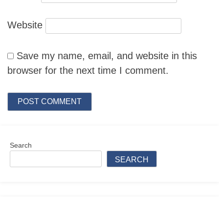
Website
Save my name, email, and website in this
browser for the next time I comment.
Search
SEARCH