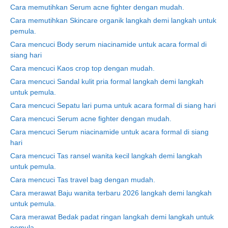
Cara memutihkan Serum acne fighter dengan mudah.
Cara memutihkan Skincare organik langkah demi langkah untuk
pemula.
Cara mencuci Body serum niacinamide untuk acara formal di
siang hari
Cara mencuci Kaos crop top dengan mudah.
Cara mencuci Sandal kulit pria formal langkah demi langkah
untuk pemula.
Cara mencuci Sepatu lari puma untuk acara formal di siang hari
Cara mencuci Serum acne fighter dengan mudah.
Cara mencuci Serum niacinamide untuk acara formal di siang
hari
Cara mencuci Tas ransel wanita kecil langkah demi langkah
untuk pemula.
Cara mencuci Tas travel bag dengan mudah.
Cara merawat Baju wanita terbaru 2026 langkah demi langkah
untuk pemula.
Cara merawat Bedak padat ringan langkah demi langkah untuk
pemula.