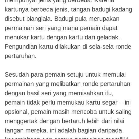
kartunya berbeda jenis, tangan badugi kadang
disebut bianglala. Badugi pula merupakan
permainan seri yang mana pemain dapat
menukar kartu dengan kartu dari geladak.
Pengundian kartu dilakukan di sela-sela ronde
pertaruhan.
Sesudah para pemain setuju untuk memulai
permainan yang melibatkan ronde pertaruhan
dengan hasil seri yang memisahkan itu,
pemain tidak perlu memukau kartu segar – ini
opsional, pemain masih mencoba untuk saling
menggertak dengan bertaruh lebih dari nilai
tangan mereka, ini adalah bagian daripada