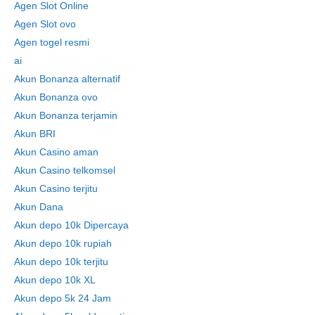
Agen Slot Online
Agen Slot ovo
Agen togel resmi
ai
Akun Bonanza alternatif
Akun Bonanza ovo
Akun Bonanza terjamin
Akun BRI
Akun Casino aman
Akun Casino telkomsel
Akun Casino terjitu
Akun Dana
Akun depo 10k Dipercaya
Akun depo 10k rupiah
Akun depo 10k terjitu
Akun depo 10k XL
Akun depo 5k 24 Jam