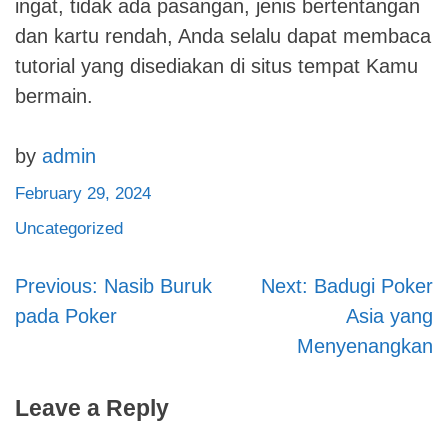
ingat, tidak ada pasangan, jenis bertentangan
dan kartu rendah, Anda selalu dapat membaca
tutorial yang disediakan di situs tempat Kamu
bermain.
by
admin
February 29, 2024
Uncategorized
Previous:
Nasib Buruk
Next:
Badugi Poker
Post
pada Poker
Asia yang
navigation
Menyenangkan
Leave a Reply