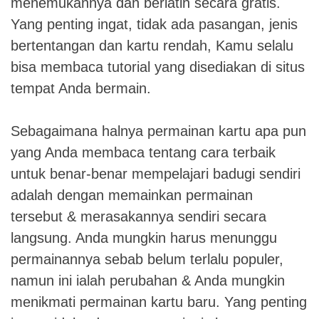
menemukannya dan berlatih secara gratis.
Yang penting ingat, tidak ada pasangan, jenis
bertentangan dan kartu rendah, Kamu selalu
bisa membaca tutorial yang disediakan di situs
tempat Anda bermain.
Sebagaimana halnya permainan kartu apa pun
yang Anda membaca tentang cara terbaik
untuk benar-benar mempelajari badugi sendiri
adalah dengan memainkan permainan
tersebut & merasakannya sendiri secara
langsung. Anda mungkin harus menunggu
permainannya sebab belum terlalu populer,
namun ini ialah perubahan & Anda mungkin
menikmati permainan kartu baru. Yang penting