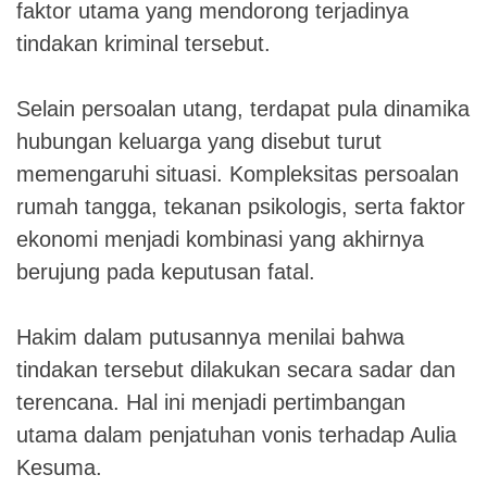
faktor utama yang mendorong terjadinya
tindakan kriminal tersebut.
Selain persoalan utang, terdapat pula dinamika
hubungan keluarga yang disebut turut
memengaruhi situasi. Kompleksitas persoalan
rumah tangga, tekanan psikologis, serta faktor
ekonomi menjadi kombinasi yang akhirnya
berujung pada keputusan fatal.
Hakim dalam putusannya menilai bahwa
tindakan tersebut dilakukan secara sadar dan
terencana. Hal ini menjadi pertimbangan
utama dalam penjatuhan vonis terhadap Aulia
Kesuma.