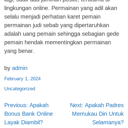
lingkungan online. Permainan yang adil akan
selalu menjadi perhatian karet pemain
permainan judi sebab yang dipertaruhkan
adalah uang pemain sehingga sebagian gede
pemain hendak mementingkan permainan
yang benar.
by
admin
February 1, 2024
Uncategorized
Previous:
Apakah
Next:
Apakah Padres
Post
Bonus Bank Online
Memukau Diri Untuk
navigation
Layak Diambil?
Selamanya?