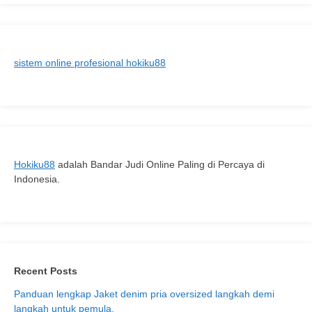
sistem online profesional hokiku88
Hokiku88
adalah Bandar Judi Online Paling di Percaya di
Indonesia.
Recent Posts
Panduan lengkap Jaket denim pria oversized langkah demi
langkah untuk pemula.