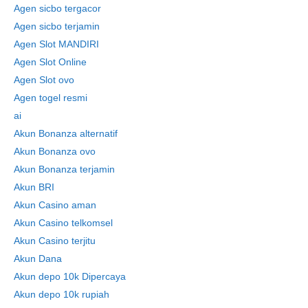
Agen sicbo tergacor
Agen sicbo terjamin
Agen Slot MANDIRI
Agen Slot Online
Agen Slot ovo
Agen togel resmi
ai
Akun Bonanza alternatif
Akun Bonanza ovo
Akun Bonanza terjamin
Akun BRI
Akun Casino aman
Akun Casino telkomsel
Akun Casino terjitu
Akun Dana
Akun depo 10k Dipercaya
Akun depo 10k rupiah