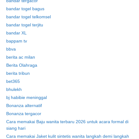
bandar tergacor
bandar togel bagus
bandar togel telkomsel
bandar togel terjitu
bandar XL
bappam tv
bbva
berita ac milan
Berita Olahraga
berita tribun
bet365
bhulekh
bj habibie meninggal
Bonanza alternatif
Bonanza tergacor
Cara memakai Baju wanita terbaru 2026 untuk acara formal di
siang hari
Skip
Cara memakai Jaket kulit sintetis wanita langkah demi langkah
to