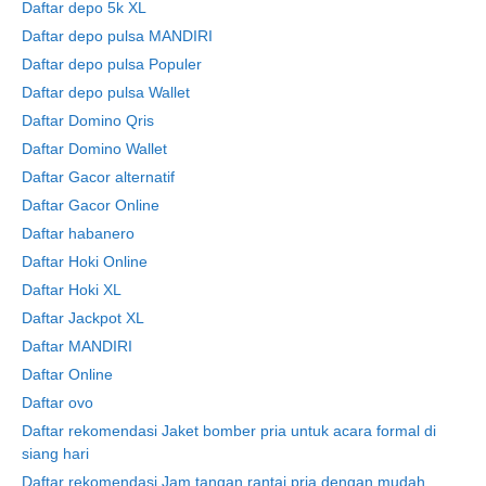
Daftar depo 5k XL
Daftar depo pulsa MANDIRI
Daftar depo pulsa Populer
Daftar depo pulsa Wallet
Daftar Domino Qris
Daftar Domino Wallet
Daftar Gacor alternatif
Daftar Gacor Online
Daftar habanero
Daftar Hoki Online
Daftar Hoki XL
Daftar Jackpot XL
Daftar MANDIRI
Daftar Online
Daftar ovo
Daftar rekomendasi Jaket bomber pria untuk acara formal di
siang hari
Daftar rekomendasi Jam tangan rantai pria dengan mudah.