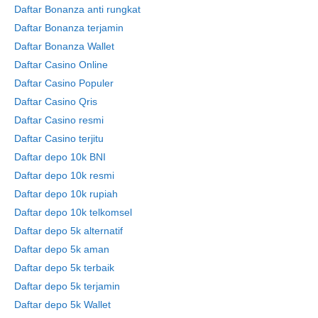
Daftar Bonanza anti rungkat
Daftar Bonanza terjamin
Daftar Bonanza Wallet
Daftar Casino Online
Daftar Casino Populer
Daftar Casino Qris
Daftar Casino resmi
Daftar Casino terjitu
Daftar depo 10k BNI
Daftar depo 10k resmi
Daftar depo 10k rupiah
Daftar depo 10k telkomsel
Daftar depo 5k alternatif
Daftar depo 5k aman
Daftar depo 5k terbaik
Daftar depo 5k terjamin
Daftar depo 5k Wallet