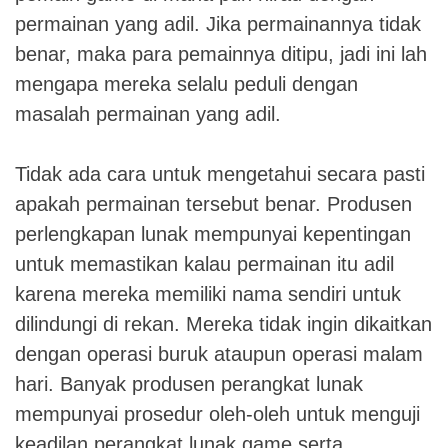
permainan yang adil. Jika permainannya tidak
benar, maka para pemainnya ditipu, jadi ini lah
mengapa mereka selalu peduli dengan
masalah permainan yang adil.
Tidak ada cara untuk mengetahui secara pasti
apakah permainan tersebut benar. Produsen
perlengkapan lunak mempunyai kepentingan
untuk memastikan kalau permainan itu adil
karena mereka memiliki nama sendiri untuk
dilindungi di rekan. Mereka tidak ingin dikaitkan
dengan operasi buruk ataupun operasi malam
hari. Banyak produsen perangkat lunak
mempunyai prosedur oleh-oleh untuk menguji
keadilan perangkat lunak game serta