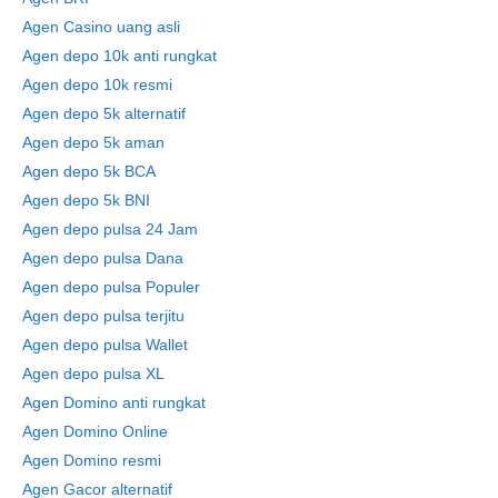
Agen Casino uang asli
Agen depo 10k anti rungkat
Agen depo 10k resmi
Agen depo 5k alternatif
Agen depo 5k aman
Agen depo 5k BCA
Agen depo 5k BNI
Agen depo pulsa 24 Jam
Agen depo pulsa Dana
Agen depo pulsa Populer
Agen depo pulsa terjitu
Agen depo pulsa Wallet
Agen depo pulsa XL
Agen Domino anti rungkat
Agen Domino Online
Agen Domino resmi
Agen Gacor alternatif