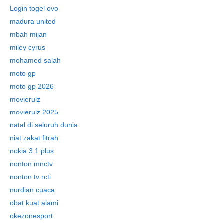
Login togel ovo
madura united
mbah mijan
miley cyrus
mohamed salah
moto gp
moto gp 2026
movierulz
movierulz 2025
natal di seluruh dunia
niat zakat fitrah
nokia 3.1 plus
nonton mnctv
nonton tv rcti
nurdian cuaca
obat kuat alami
okezonesport