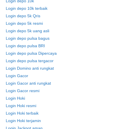
Login depo 10k
Login depo 10k terbaik
Login depo 5k Qris
Login depo 5k resmi
Login depo 5k uang asli
Login depo pulsa bagus
Login depo pulsa BRI
Login depo pulsa Dipercaya
Login depo pulsa tergacor
Login Domino anti rungkat
Login Gacor
Login Gacor anti rungkat
Login Gacor resmi
Login Hoki
Login Hoki resmi
Login Hoki terbaik
Login Hoki terjamin
Login Jackpot aman