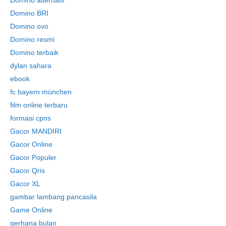
Domino alternatif
Domino BRI
Domino ovo
Domino resmi
Domino terbaik
dylan sahara
ebook
fc bayern münchen
film online terbaru
formasi cpns
Gacor MANDIRI
Gacor Online
Gacor Populer
Gacor Qris
Gacor XL
gambar lambang pancasila
Game Online
gerhana bulan