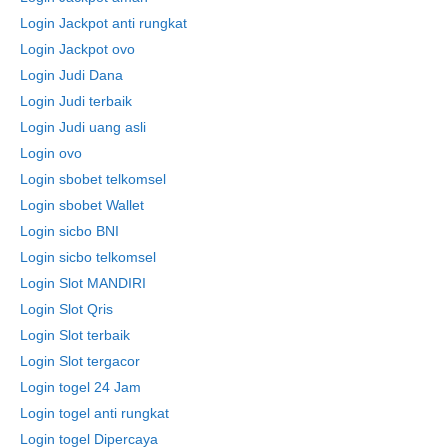
Login Jackpot anti rungkat
Login Jackpot ovo
Login Judi Dana
Login Judi terbaik
Login Judi uang asli
Login ovo
Login sbobet telkomsel
Login sbobet Wallet
Login sicbo BNI
Login sicbo telkomsel
Login Slot MANDIRI
Login Slot Qris
Login Slot terbaik
Login Slot tergacor
Login togel 24 Jam
Login togel anti rungkat
Login togel Dipercaya