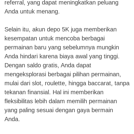
referral, yang dapat meningkatkan peluang
Anda untuk menang.
Selain itu, akun depo 5K juga memberikan
kesempatan untuk mencoba berbagai
permainan baru yang sebelumnya mungkin
Anda hindari karena biaya awal yang tinggi.
Dengan saldo gratis, Anda dapat
mengeksplorasi berbagai pilihan permainan,
mulai dari slot, roulette, hingga baccarat, tanpa
tekanan finansial. Hal ini memberikan
fleksibilitas lebih dalam memilih permainan
yang paling sesuai dengan gaya bermain
Anda.