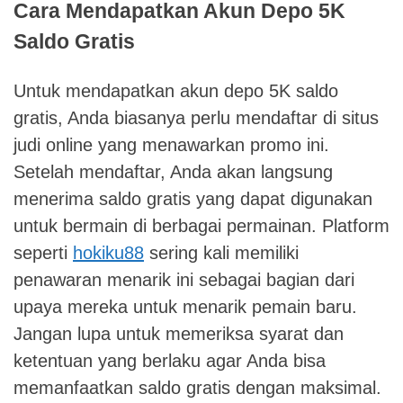
Cara Mendapatkan Akun Depo 5K
Saldo Gratis
Untuk mendapatkan akun depo 5K saldo
gratis, Anda biasanya perlu mendaftar di situs
judi online yang menawarkan promo ini.
Setelah mendaftar, Anda akan langsung
menerima saldo gratis yang dapat digunakan
untuk bermain di berbagai permainan. Platform
seperti
hokiku88
sering kali memiliki
penawaran menarik ini sebagai bagian dari
upaya mereka untuk menarik pemain baru.
Jangan lupa untuk memeriksa syarat dan
ketentuan yang berlaku agar Anda bisa
memanfaatkan saldo gratis dengan maksimal.