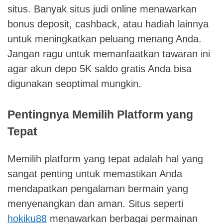
situs. Banyak situs judi online menawarkan
bonus deposit, cashback, atau hadiah lainnya
untuk meningkatkan peluang menang Anda.
Jangan ragu untuk memanfaatkan tawaran ini
agar akun depo 5K saldo gratis Anda bisa
digunakan seoptimal mungkin.
Pentingnya Memilih Platform yang
Tepat
Memilih platform yang tepat adalah hal yang
sangat penting untuk memastikan Anda
mendapatkan pengalaman bermain yang
menyenangkan dan aman. Situs seperti
hokiku88
menawarkan berbagai permainan