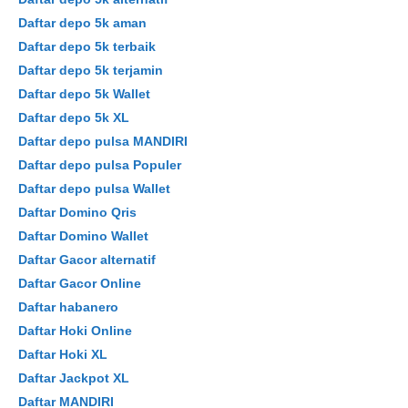
Daftar depo 5k aman
Daftar depo 5k terbaik
Daftar depo 5k terjamin
Daftar depo 5k Wallet
Daftar depo 5k XL
Daftar depo pulsa MANDIRI
Daftar depo pulsa Populer
Daftar depo pulsa Wallet
Daftar Domino Qris
Daftar Domino Wallet
Daftar Gacor alternatif
Daftar Gacor Online
Daftar habanero
Daftar Hoki Online
Daftar Hoki XL
Daftar Jackpot XL
Daftar MANDIRI