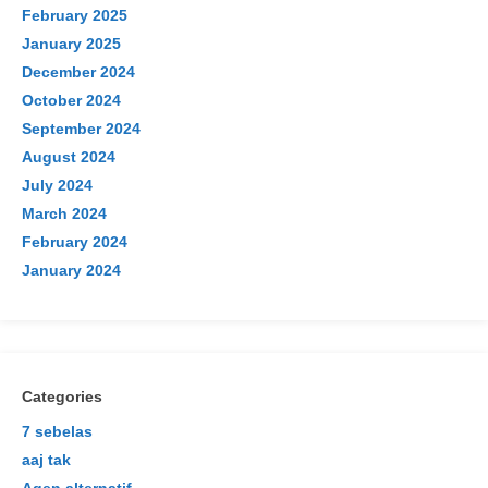
February 2025
January 2025
December 2024
October 2024
September 2024
August 2024
July 2024
March 2024
February 2024
January 2024
Categories
7 sebelas
aaj tak