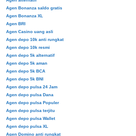
Agen alternatif
Agen Bonanza saldo gratis
Agen Bonanza XL
Agen BRI
Agen Casino uang asli
Agen depo 10k anti rungkat
Agen depo 10k resmi
Agen depo 5k alternatif
Agen depo 5k aman
Agen depo 5k BCA
Agen depo 5k BNI
Agen depo pulsa 24 Jam
Agen depo pulsa Dana
Agen depo pulsa Populer
Agen depo pulsa terjitu
Agen depo pulsa Wallet
Agen depo pulsa XL
Agen Domino anti rungkat