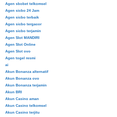
Agen sbobet telkomsel
Agen sicbo 24 Jam
Agen sicbo terbaik
Agen sicbo tergacor
Agen sicbo terjamin
Agen Slot MANDIRI
Agen Slot Online
Agen Slot ovo
Agen togel resmi
ai
Akun Bonanza alternatif
Akun Bonanza ovo
Akun Bonanza terjamin
Akun BRI
Akun Casino aman
Akun Casino telkomsel
Akun Casino terjitu