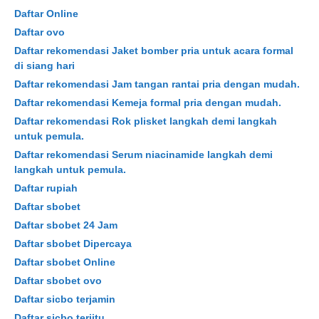
Daftar Online
Daftar ovo
Daftar rekomendasi Jaket bomber pria untuk acara formal
di siang hari
Daftar rekomendasi Jam tangan rantai pria dengan mudah.
Daftar rekomendasi Kemeja formal pria dengan mudah.
Daftar rekomendasi Rok plisket langkah demi langkah
untuk pemula.
Daftar rekomendasi Serum niacinamide langkah demi
langkah untuk pemula.
Daftar rupiah
Daftar sbobet
Daftar sbobet 24 Jam
Daftar sbobet Dipercaya
Daftar sbobet Online
Daftar sbobet ovo
Daftar sicbo terjamin
Daftar sicbo terjitu