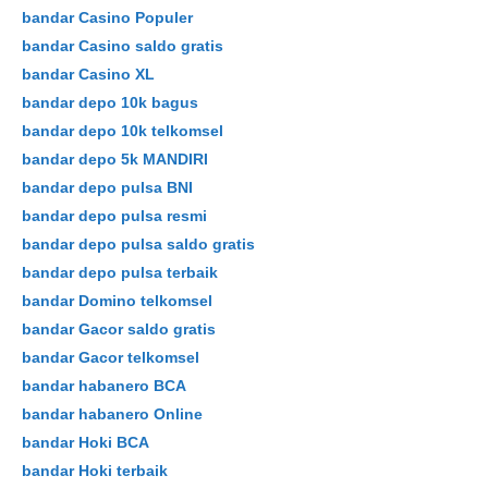
bandar Casino Populer
bandar Casino saldo gratis
bandar Casino XL
bandar depo 10k bagus
bandar depo 10k telkomsel
bandar depo 5k MANDIRI
bandar depo pulsa BNI
bandar depo pulsa resmi
bandar depo pulsa saldo gratis
bandar depo pulsa terbaik
bandar Domino telkomsel
bandar Gacor saldo gratis
bandar Gacor telkomsel
bandar habanero BCA
bandar habanero Online
bandar Hoki BCA
bandar Hoki terbaik