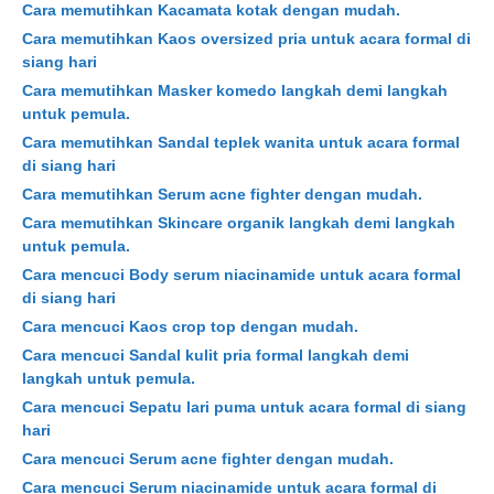
Cara memutihkan Kacamata kotak dengan mudah.
Cara memutihkan Kaos oversized pria untuk acara formal di
siang hari
Cara memutihkan Masker komedo langkah demi langkah
untuk pemula.
Cara memutihkan Sandal teplek wanita untuk acara formal
di siang hari
Cara memutihkan Serum acne fighter dengan mudah.
Cara memutihkan Skincare organik langkah demi langkah
untuk pemula.
Cara mencuci Body serum niacinamide untuk acara formal
di siang hari
Cara mencuci Kaos crop top dengan mudah.
Cara mencuci Sandal kulit pria formal langkah demi
langkah untuk pemula.
Cara mencuci Sepatu lari puma untuk acara formal di siang
hari
Cara mencuci Serum acne fighter dengan mudah.
Cara mencuci Serum niacinamide untuk acara formal di