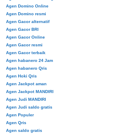
Agen Domino Online
Agen Domino resmi
Agen Gacor alternatif
Agen Gacor BRI
Agen Gacor Online
Agen Gacor resmi
Agen Gacor terbaik
Agen habanero 24 Jam
Agen habanero Qris
Agen Hoki Qris
Agen Jackpot aman
Agen Jackpot MANDIRI
Agen Judi MANDIRI
Agen Judi saldo gratis
Agen Populer
Agen Qris
Agen saldo gratis