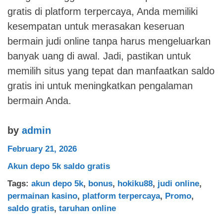
gratis di platform terpercaya, Anda memiliki
kesempatan untuk merasakan keseruan
bermain judi online tanpa harus mengeluarkan
banyak uang di awal. Jadi, pastikan untuk
memilih situs yang tepat dan manfaatkan saldo
gratis ini untuk meningkatkan pengalaman
bermain Anda.
by
admin
February 21, 2026
Akun depo 5k saldo gratis
Tags:
akun depo 5k
,
bonus
,
hokiku88
,
judi online
,
permainan kasino
,
platform terpercaya
,
Promo
,
saldo gratis
,
taruhan online