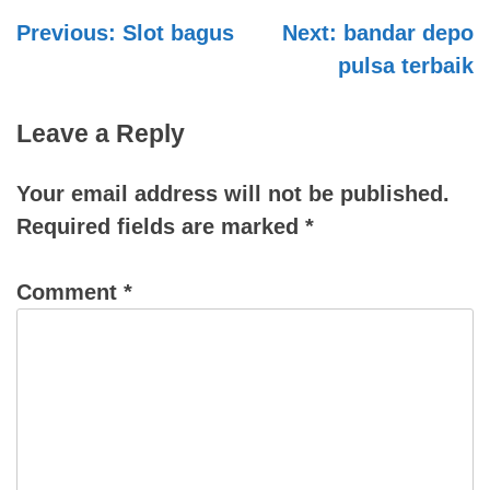
Previous:
Slot bagus
Next:
bandar depo
Post
pulsa terbaik
navigation
Leave a Reply
Your email address will not be published.
Required fields are marked
*
Comment
*