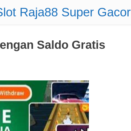
 Slot Raja88 Super Gaco
engan Saldo Gratis