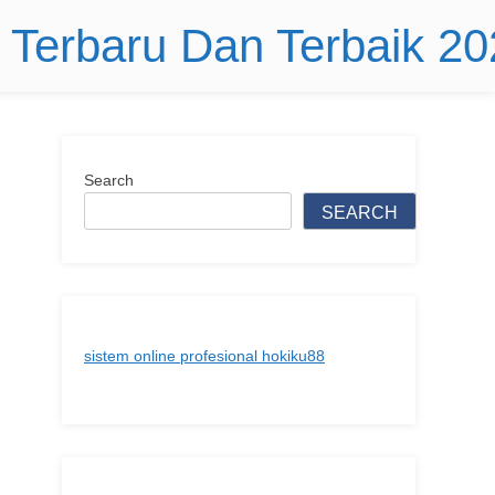
r Terbaru Dan Terbaik 2
Search
SEARCH
sistem online profesional hokiku88