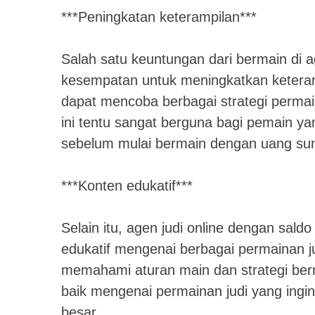
***Peningkatan keterampilan***
Salah satu keuntungan dari bermain di ag
kesempatan untuk meningkatkan keteramp
dapat mencoba berbagai strategi permai
ini tentu sangat berguna bagi pemain y
sebelum mulai bermain dengan uang su
***Konten edukatif***
Selain itu, agen judi online dengan sald
edukatif mengenai berbagai permainan j
memahami aturan main dan strategi be
baik mengenai permainan judi yang ing
besar.