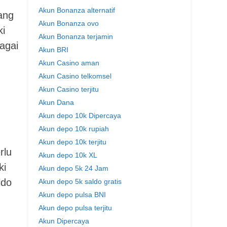
Akun Bonanza alternatif
ang
Akun Bonanza ovo
ki
Akun Bonanza terjamin
agai
Akun BRI
Akun Casino aman
Akun Casino telkomsel
Akun Casino terjitu
Akun Dana
Akun depo 10k Dipercaya
Akun depo 10k rupiah
Akun depo 10k terjitu
rlu
Akun depo 10k XL
ki
Akun depo 5k 24 Jam
ldo
Akun depo 5k saldo gratis
Akun depo pulsa BNI
Akun depo pulsa terjitu
Akun Dipercaya