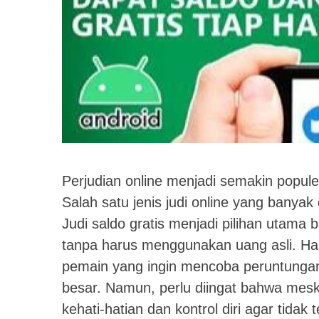
Perjudian online menjadi semakin popule
Salah satu jenis judi online yang banyak
Judi saldo gratis menjadi pilihan utama 
tanpa harus menggunakan uang asli. Hal i
pemain yang ingin mencoba peruntungan
besar. Namun, perlu diingat bahwa mesk
kehati-hatian dan kontrol diri agar tidak