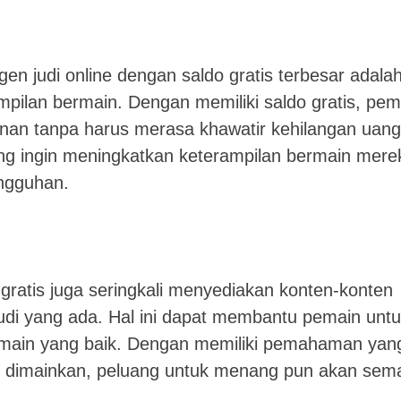
en judi online dengan saldo gratis terbesar adala
ilan bermain. Dengan memiliki saldo gratis, pem
nan tanpa harus merasa khawatir kehilangan uang
ang ingin meningkatkan keterampilan bermain mere
ngguhan.
o gratis juga seringkali menyediakan konten-konten
udi yang ada. Hal ini dapat membantu pemain unt
rmain yang baik. Dengan memiliki pemahaman yan
in dimainkan, peluang untuk menang pun akan sem