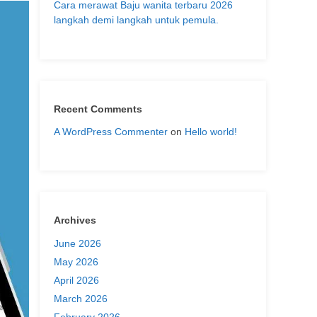
Cara merawat Baju wanita terbaru 2026
langkah demi langkah untuk pemula.
Recent Comments
A WordPress Commenter
on
Hello world!
Archives
June 2026
May 2026
April 2026
March 2026
February 2026