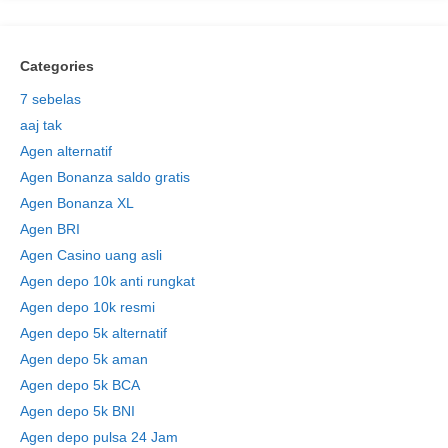
Categories
7 sebelas
aaj tak
Agen alternatif
Agen Bonanza saldo gratis
Agen Bonanza XL
Agen BRI
Agen Casino uang asli
Agen depo 10k anti rungkat
Agen depo 10k resmi
Agen depo 5k alternatif
Agen depo 5k aman
Agen depo 5k BCA
Agen depo 5k BNI
Agen depo pulsa 24 Jam