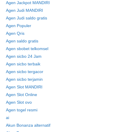
Agen Jackpot MANDIRI
Agen Judi MANDIRI
Agen Judi saldo gratis
Agen Populer
Agen Qris
Agen saldo gratis
Agen sbobet telkomsel
Agen sicbo 24 Jam
Agen sicbo terbaik
Agen sicbo tergacor
Agen sicbo terjamin
Agen Slot MANDIRI
Agen Slot Online
Agen Slot ovo
Agen togel resmi
ai
Akun Bonanza alternatif