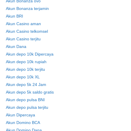
Akun Bonanza ovo
Akun Bonanza terjamin
Akun BRI
Akun Casino aman
Skip
Akun Casino telkomsel
to
content
Akun Casino terjitu
Akun Dana
Akun depo 10k Dipercaya
Akun depo 10k rupiah
Akun depo 10k terjitu
Akun depo 10k XL
Akun depo 5k 24 Jam
Akun depo 5k saldo gratis
Akun depo pulsa BNI
Akun depo pulsa terjitu
Akun Dipercaya
Akun Domino BCA
Akun Domino Dana