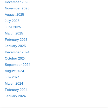
December 2025
November 2025
August 2025
July 2025
June 2025
March 2025
February 2025
January 2025
December 2024
October 2024
September 2024
August 2024
July 2024
March 2024
February 2024
January 2024