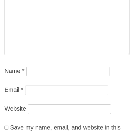
Name
*
Email
*
Website
Save my name, email, and website in this