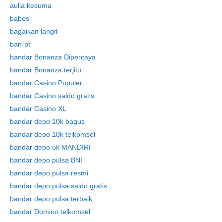
aulia kesuma
babes
bagaikan langit
ban-pt
bandar Bonanza Dipercaya
bandar Bonanza terjitu
bandar Casino Populer
bandar Casino saldo gratis
bandar Casino XL
bandar depo 10k bagus
bandar depo 10k telkomsel
bandar depo 5k MANDIRI
bandar depo pulsa BNI
bandar depo pulsa resmi
bandar depo pulsa saldo gratis
bandar depo pulsa terbaik
bandar Domino telkomsel