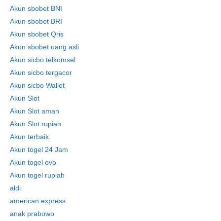
Akun sbobet BNI
Akun sbobet BRI
Akun sbobet Qris
Akun sbobet uang asli
Akun sicbo telkomsel
Akun sicbo tergacor
Akun sicbo Wallet
Akun Slot
Akun Slot aman
Akun Slot rupiah
Akun terbaik
Akun togel 24 Jam
Akun togel ovo
Akun togel rupiah
aldi
american express
anak prabowo