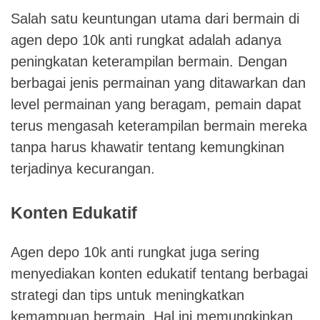
Salah satu keuntungan utama dari bermain di
agen depo 10k anti rungkat adalah adanya
peningkatan keterampilan bermain. Dengan
berbagai jenis permainan yang ditawarkan dan
level permainan yang beragam, pemain dapat
terus mengasah keterampilan bermain mereka
tanpa harus khawatir tentang kemungkinan
terjadinya kecurangan.
Konten Edukatif
Agen depo 10k anti rungkat juga sering
menyediakan konten edukatif tentang berbagai
strategi dan tips untuk meningkatkan
kemampuan bermain. Hal ini memungkinkan