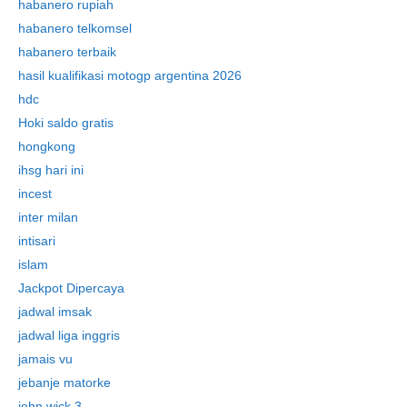
habanero rupiah
habanero telkomsel
habanero terbaik
hasil kualifikasi motogp argentina 2026
hdc
Hoki saldo gratis
hongkong
ihsg hari ini
incest
inter milan
intisari
islam
Jackpot Dipercaya
jadwal imsak
jadwal liga inggris
jamais vu
jebanje matorke
john wick 3