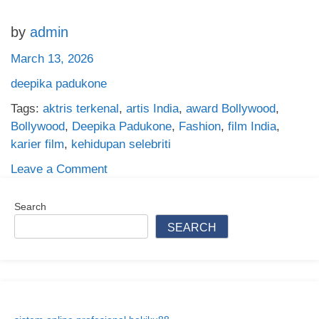
by
admin
March 13, 2026
deepika padukone
Tags:
aktris terkenal
,
artis India
,
award Bollywood
,
Bollywood
,
Deepika Padukone
,
Fashion
,
film India
,
karier film
,
kehidupan selebriti
on
Leave a Comment
Deepika
Padukone:
Search
Karier
SEARCH
Gemilang,
Kehidupan
Pribadi,
dan
Perjalanan