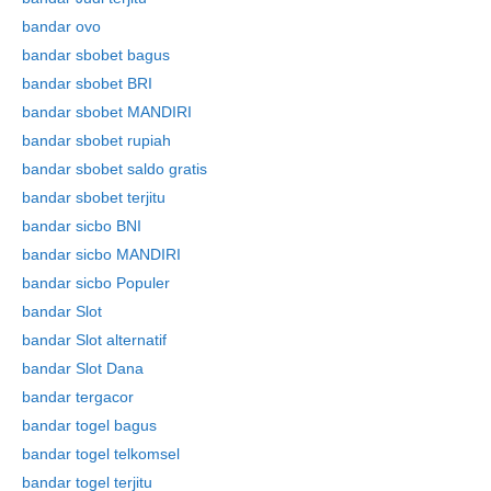
bandar ovo
bandar sbobet bagus
bandar sbobet BRI
bandar sbobet MANDIRI
bandar sbobet rupiah
Skip
bandar sbobet saldo gratis
to
bandar sbobet terjitu
content
bandar sicbo BNI
bandar sicbo MANDIRI
bandar sicbo Populer
bandar Slot
bandar Slot alternatif
bandar Slot Dana
bandar tergacor
bandar togel bagus
bandar togel telkomsel
bandar togel terjitu