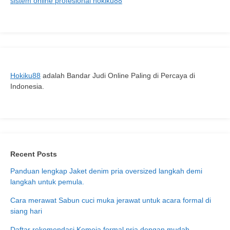
sistem online profesional hokiku88
Menuju
Kesuksesan
di
Bollywood
Hokiku88
adalah Bandar Judi Online Paling di Percaya di
Indonesia.
Recent Posts
Panduan lengkap Jaket denim pria oversized langkah demi
langkah untuk pemula.
Cara merawat Sabun cuci muka jerawat untuk acara formal di
siang hari
Daftar rekomendasi Kemeja formal pria dengan mudah.