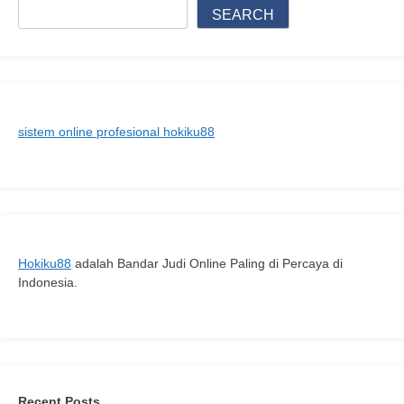
Resmi
SEARCH
Terpercaya
untuk
Anda
sistem online profesional hokiku88
Hokiku88
adalah Bandar Judi Online Paling di Percaya di
Indonesia.
Recent Posts