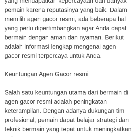
yang mendapatkan kepercayaan dari banyak
pemain karena reputasinya yang baik. Dalam
memilih agen gacor resmi, ada beberapa hal
yang perlu dipertimbangkan agar Anda dapat
bermain dengan aman dan nyaman. Berikut
adalah informasi lengkap mengenai agen
gacor resmi terpercaya untuk Anda.
Keuntungan Agen Gacor resmi
Salah satu keuntungan utama dari bermain di
agen gacor resmi adalah peningkatan
keterampilan. Dengan adanya dukungan tim
profesional, pemain dapat belajar strategi dan
teknik bermain yang tepat untuk meningkatkan