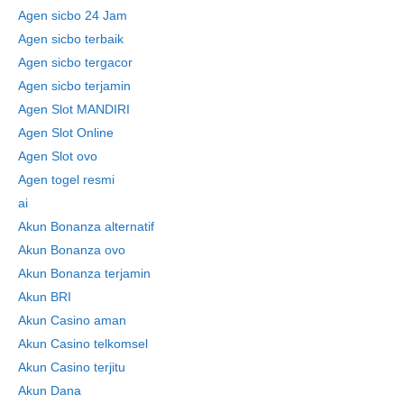
Agen sicbo 24 Jam
Agen sicbo terbaik
Agen sicbo tergacor
Agen sicbo terjamin
Agen Slot MANDIRI
Agen Slot Online
Agen Slot ovo
Agen togel resmi
ai
Akun Bonanza alternatif
Akun Bonanza ovo
Akun Bonanza terjamin
Akun BRI
Akun Casino aman
Akun Casino telkomsel
Akun Casino terjitu
Akun Dana