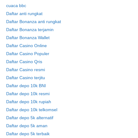
cuaca bbc
Daftar anti rungkat
Daftar Bonanza anti rungkat
Daftar Bonanza terjamin
Daftar Bonanza Wallet
Daftar Casino Online
Daftar Casino Populer
Daftar Casino Qris
Daftar Casino resmi
Daftar Casino terjitu
Daftar depo 10k BNI
Daftar depo 10k resmi
Daftar depo 10k rupiah
Daftar depo 10k telkomsel
Daftar depo 5k alternatif
Daftar depo 5k aman
Daftar depo 5k terbaik