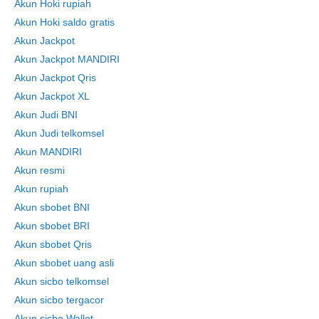
Akun Hoki rupiah
Akun Hoki saldo gratis
Akun Jackpot
Akun Jackpot MANDIRI
Akun Jackpot Qris
Akun Jackpot XL
Akun Judi BNI
Akun Judi telkomsel
Akun MANDIRI
Akun resmi
Akun rupiah
Akun sbobet BNI
Akun sbobet BRI
Akun sbobet Qris
Akun sbobet uang asli
Akun sicbo telkomsel
Akun sicbo tergacor
Akun sicbo Wallet