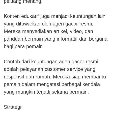
peluang menang.
Konten edukatif juga menjadi keuntungan lain
yang ditawarkan oleh agen gacor resmi.
Mereka menyediakan artikel, video, dan
panduan bermain yang informatif dan berguna
bagi para pemain.
Contoh dari keuntungan agen gacor resmi
adalah pelayanan customer service yang
responsif dan ramah. Mereka siap membantu
pemain dalam mengatasi berbagai kendala
yang mungkin terjadi selama bermain.
Strategi