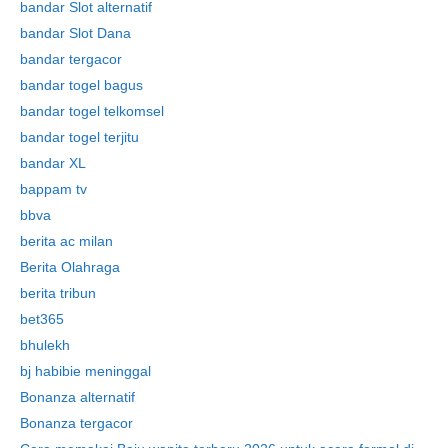
bandar Slot alternatif
bandar Slot Dana
bandar tergacor
bandar togel bagus
bandar togel telkomsel
bandar togel terjitu
bandar XL
bappam tv
bbva
berita ac milan
Berita Olahraga
berita tribun
bet365
bhulekh
bj habibie meninggal
Bonanza alternatif
Bonanza tergacor