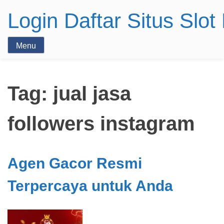
Login Daftar Situs Slo
Menu
Tag:
jual jasa
followers instagram
Agen Gacor Resmi
Terpercaya untuk Anda