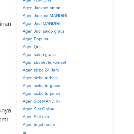
Agen Hoki Qris
Agen Jackpot aman
Agen Jackpot MANDIRI
inan
Agen Judi MANDIRI
Agen Judi saldo gratis
Agen Populer
Agen Qris
Agen saldo gratis
Agen sbobet telkomsel
Agen sicbo 24 Jam
Agen sicbo terbaik
Agen sicbo tergacor
Agen sicbo terjamin
Agen Slot MANDIRI
Agen Slot Online
unya
Agen Slot ovo
smi
Agen togel resmi
ai