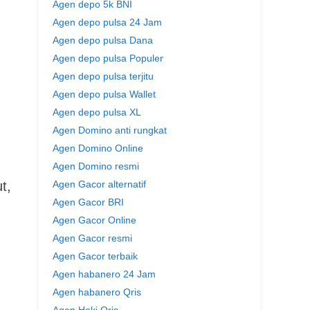
Agen depo 5k BNI
Agen depo pulsa 24 Jam
Agen depo pulsa Dana
Agen depo pulsa Populer
Agen depo pulsa terjitu
Agen depo pulsa Wallet
Agen depo pulsa XL
Agen Domino anti rungkat
Agen Domino Online
Agen Domino resmi
t,
Agen Gacor alternatif
Agen Gacor BRI
Agen Gacor Online
Agen Gacor resmi
Agen Gacor terbaik
Agen habanero 24 Jam
Agen habanero Qris