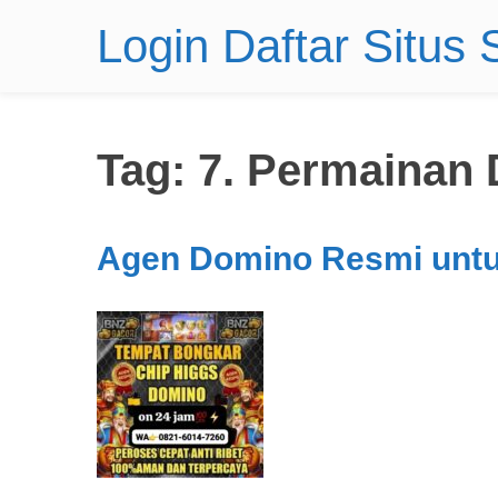
Login Daftar Situs
Tag:
7. Permainan 
Agen Domino Resmi untu