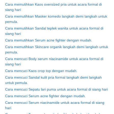
Cara memutihkan Kaos oversized pria untuk acara formal di
siang hari
Cara memutihkan Masker komedo langkah demi langkah untuk
pemula.
Cara memutihkan Sandal teplek wanita untuk acara formal di
siang hari
Cara memutihkan Serum acne fighter dengan mudah.
Cara memutihkan Skincare organik langkah demi langkah untuk
pemula.
Cara mencuci Body serum niacinamide untuk acara formal di
siang hari
Cara mencuci Kaos crop top dengan mudah.
Cara mencuci Sandal kulit pria formal langkah demi langkah
untuk pemula.
Cara mencuci Sepatu lari puma untuk acara formal di siang hari
Cara mencuci Serum acne fighter dengan mudah.
Cara mencuci Serum niacinamide untuk acara formal di siang
hari