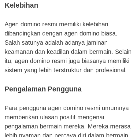
Kelebihan
Agen domino resmi memiliki kelebihan
dibandingkan dengan agen domino biasa.
Salah satunya adalah adanya jaminan
keamanan dan keadilan dalam bermain. Selain
itu, agen domino resmi juga biasanya memiliki
sistem yang lebih terstruktur dan profesional.
Pengalaman Pengguna
Para pengguna agen domino resmi umumnya
memberikan ulasan positif mengenai
pengalaman bermain mereka. Mereka merasa
lebih nyaman dan percaya diri dalam bermain