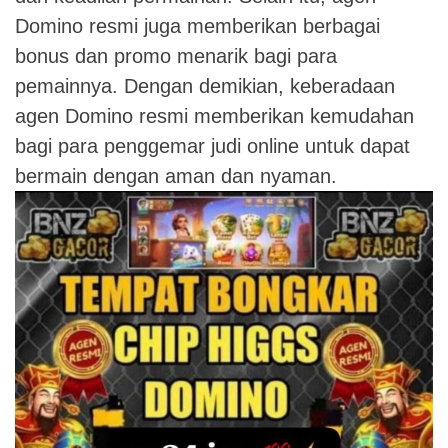
Domino resmi juga memberikan berbagai
bonus dan promo menarik bagi para
pemainnya. Dengan demikian, keberadaan
agen Domino resmi memberikan kemudahan
bagi para penggemar judi online untuk dapat
bermain dengan aman dan nyaman.