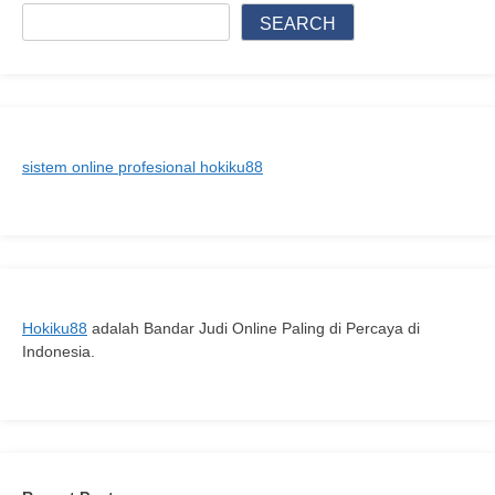
Resmi
SEARCH
untuk
Permainan
Terpercaya
sistem online profesional hokiku88
Hokiku88
adalah Bandar Judi Online Paling di Percaya di
Indonesia.