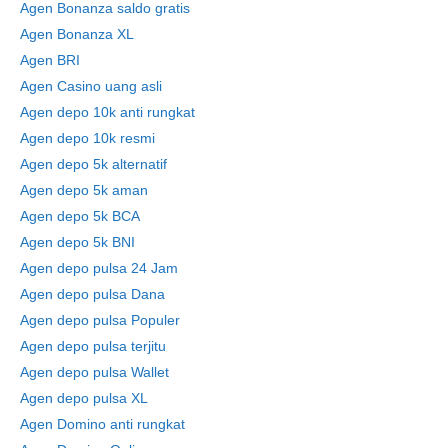
Agen Bonanza saldo gratis
Agen Bonanza XL
Agen BRI
Agen Casino uang asli
Agen depo 10k anti rungkat
Agen depo 10k resmi
Agen depo 5k alternatif
Agen depo 5k aman
Agen depo 5k BCA
Agen depo 5k BNI
Agen depo pulsa 24 Jam
Agen depo pulsa Dana
Agen depo pulsa Populer
Agen depo pulsa terjitu
Agen depo pulsa Wallet
Agen depo pulsa XL
Agen Domino anti rungkat