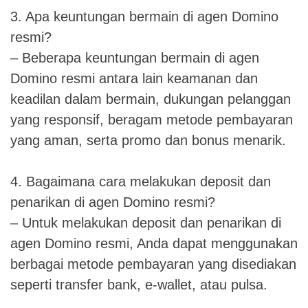
3. Apa keuntungan bermain di agen Domino
resmi?
– Beberapa keuntungan bermain di agen
Domino resmi antara lain keamanan dan
keadilan dalam bermain, dukungan pelanggan
yang responsif, beragam metode pembayaran
yang aman, serta promo dan bonus menarik.
4. Bagaimana cara melakukan deposit dan
penarikan di agen Domino resmi?
– Untuk melakukan deposit dan penarikan di
agen Domino resmi, Anda dapat menggunakan
berbagai metode pembayaran yang disediakan
seperti transfer bank, e-wallet, atau pulsa.