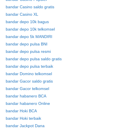
bandar Casino saldo gratis
bandar Casino XL
bandar depo 10k bagus
bandar depo 10k telkomsel
bandar depo 5k MANDIRI
bandar depo pulsa BNI
bandar depo pulsa resmi
bandar depo pulsa saldo gratis
bandar depo pulsa terbaik
bandar Domino telkomsel
bandar Gacor saldo gratis
bandar Gacor telkomsel
bandar habanero BCA
bandar habanero Online
bandar Hoki BCA
bandar Hoki terbaik
bandar Jackpot Dana