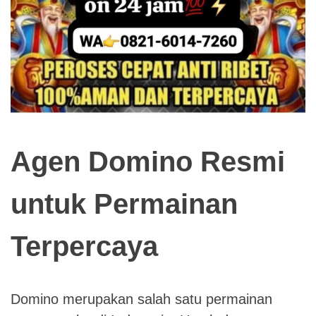
Agen Domino Resmi
untuk Permainan
Terpercaya
Domino merupakan salah satu permainan