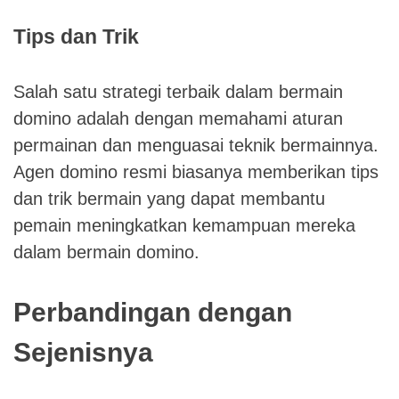
Tips dan Trik
Salah satu strategi terbaik dalam bermain
domino adalah dengan memahami aturan
permainan dan menguasai teknik bermainnya.
Agen domino resmi biasanya memberikan tips
dan trik bermain yang dapat membantu
pemain meningkatkan kemampuan mereka
dalam bermain domino.
Perbandingan dengan
Sejenisnya