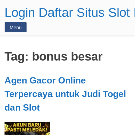
Login Daftar Situs Slo
Menu
Tag:
bonus besar
Agen Gacor Online
Terpercaya untuk Judi Togel
dan Slot