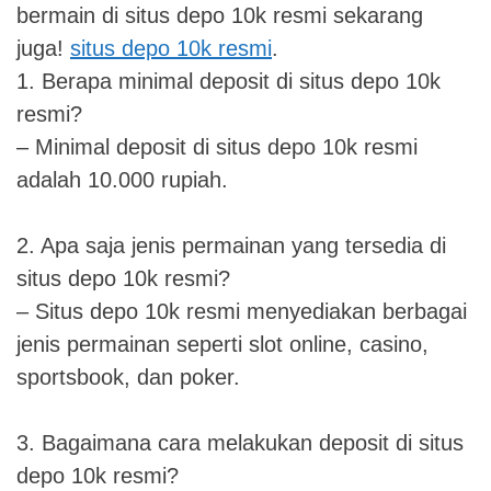
bermain di situs depo 10k resmi sekarang
juga!
situs depo 10k resmi
.
1. Berapa minimal deposit di situs depo 10k
resmi?
– Minimal deposit di situs depo 10k resmi
adalah 10.000 rupiah.
2. Apa saja jenis permainan yang tersedia di
situs depo 10k resmi?
– Situs depo 10k resmi menyediakan berbagai
jenis permainan seperti slot online, casino,
sportsbook, dan poker.
3. Bagaimana cara melakukan deposit di situs
depo 10k resmi?