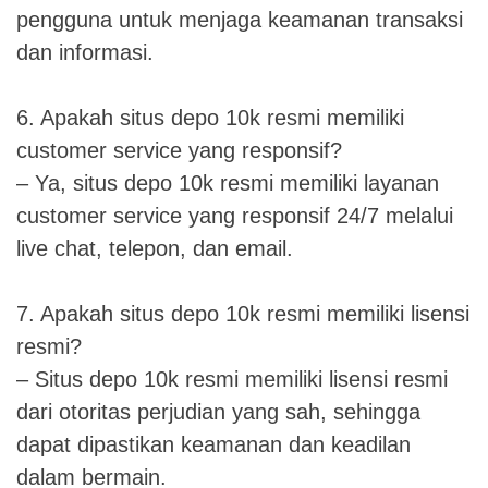
pengguna untuk menjaga keamanan transaksi
dan informasi.
6. Apakah situs depo 10k resmi memiliki
customer service yang responsif?
– Ya, situs depo 10k resmi memiliki layanan
customer service yang responsif 24/7 melalui
live chat, telepon, dan email.
7. Apakah situs depo 10k resmi memiliki lisensi
resmi?
– Situs depo 10k resmi memiliki lisensi resmi
dari otoritas perjudian yang sah, sehingga
dapat dipastikan keamanan dan keadilan
dalam bermain.