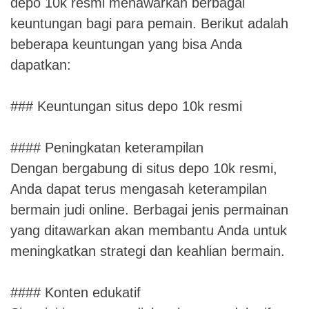
depo 10k resmi menawarkan berbagai
keuntungan bagi para pemain. Berikut adalah
beberapa keuntungan yang bisa Anda
dapatkan:
### Keuntungan situs depo 10k resmi
#### Peningkatan keterampilan
Dengan bergabung di situs depo 10k resmi,
Anda dapat terus mengasah keterampilan
bermain judi online. Berbagai jenis permainan
yang ditawarkan akan membantu Anda untuk
meningkatkan strategi dan keahlian bermain.
#### Konten edukatif