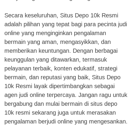
Secara keseluruhan, Situs Depo 10k Resmi
adalah pilihan yang tepat bagi para pecinta judi
online yang menginginkan pengalaman
bermain yang aman, mengasyikkan, dan
memberikan keuntungan. Dengan berbagai
keunggulan yang ditawarkan, termasuk
pelayanan terbaik, konten edukatif, strategi
bermain, dan reputasi yang baik, Situs Depo
10k Resmi layak dipertimbangkan sebagai
agen judi online terpercaya. Jangan ragu untuk
bergabung dan mulai bermain di situs depo
10k resmi sekarang juga untuk merasakan
pengalaman berjudi online yang mengesankan.