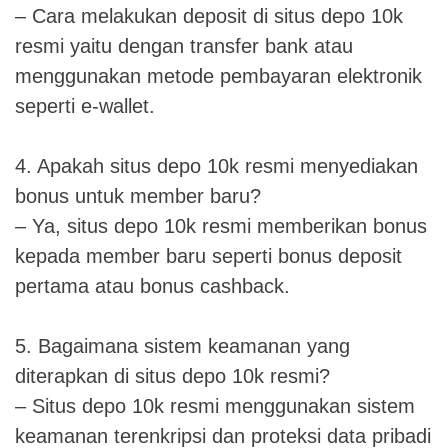
– Cara melakukan deposit di situs depo 10k
resmi yaitu dengan transfer bank atau
menggunakan metode pembayaran elektronik
seperti e-wallet.
4. Apakah situs depo 10k resmi menyediakan
bonus untuk member baru?
– Ya, situs depo 10k resmi memberikan bonus
kepada member baru seperti bonus deposit
pertama atau bonus cashback.
5. Bagaimana sistem keamanan yang
diterapkan di situs depo 10k resmi?
– Situs depo 10k resmi menggunakan sistem
keamanan terenkripsi dan proteksi data pribadi