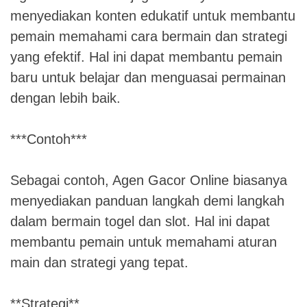
menyediakan konten edukatif untuk membantu
pemain memahami cara bermain dan strategi
yang efektif. Hal ini dapat membantu pemain
baru untuk belajar dan menguasai permainan
dengan lebih baik.
***Contoh***
Sebagai contoh, Agen Gacor Online biasanya
menyediakan panduan langkah demi langkah
dalam bermain togel dan slot. Hal ini dapat
membantu pemain untuk memahami aturan
main dan strategi yang tepat.
**Strategi**