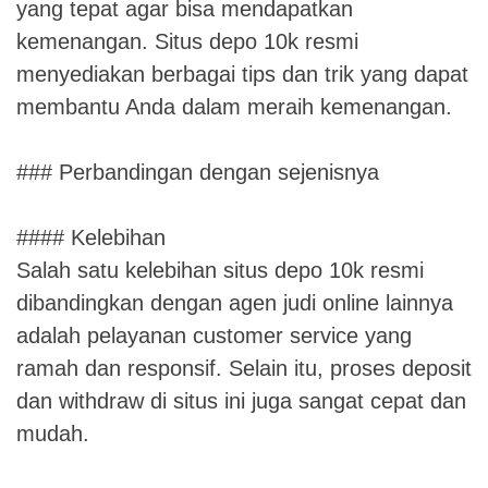
yang tepat agar bisa mendapatkan
kemenangan. Situs depo 10k resmi
menyediakan berbagai tips dan trik yang dapat
membantu Anda dalam meraih kemenangan.
### Perbandingan dengan sejenisnya
#### Kelebihan
Salah satu kelebihan situs depo 10k resmi
dibandingkan dengan agen judi online lainnya
adalah pelayanan customer service yang
ramah dan responsif. Selain itu, proses deposit
dan withdraw di situs ini juga sangat cepat dan
mudah.