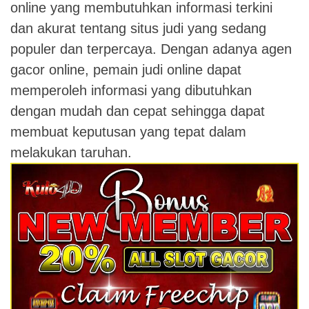
online yang membutuhkan informasi terkini
dan akurat tentang situs judi yang sedang
populer dan terpercaya. Dengan adanya agen
gacor online, pemain judi online dapat
memperoleh informasi yang dibutuhkan
dengan mudah dan cepat sehingga dapat
membuat keputusan yang tepat dalam
melakukan taruhan.