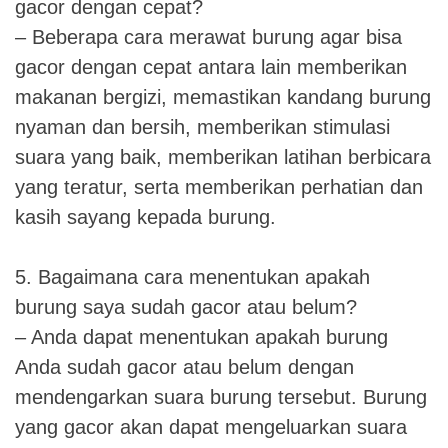
gacor dengan cepat?
– Beberapa cara merawat burung agar bisa
gacor dengan cepat antara lain memberikan
makanan bergizi, memastikan kandang burung
nyaman dan bersih, memberikan stimulasi
suara yang baik, memberikan latihan berbicara
yang teratur, serta memberikan perhatian dan
kasih sayang kepada burung.
5. Bagaimana cara menentukan apakah
burung saya sudah gacor atau belum?
– Anda dapat menentukan apakah burung
Anda sudah gacor atau belum dengan
mendengarkan suara burung tersebut. Burung
yang gacor akan dapat mengeluarkan suara