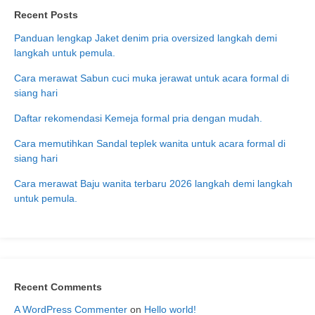
Recent Posts
Panduan lengkap Jaket denim pria oversized langkah demi
langkah untuk pemula.
Cara merawat Sabun cuci muka jerawat untuk acara formal di
siang hari
Daftar rekomendasi Kemeja formal pria dengan mudah.
Cara memutihkan Sandal teplek wanita untuk acara formal di
siang hari
Cara merawat Baju wanita terbaru 2026 langkah demi langkah
untuk pemula.
Recent Comments
A WordPress Commenter
on
Hello world!