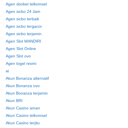
Agen sbobet telkomsel
Agen sicbo 24 Jam
Agen sicbo terbaik
Agen sicbo tergacor
Agen sicbo terjamin
Agen Slot MANDIRI
Agen Slot Online
Agen Slot ovo
Agen togel resmi
ai
Akun Bonanza alternatif
Akun Bonanza ovo
Akun Bonanza terjamin
Akun BRI
Akun Casino aman
Akun Casino telkomsel
Akun Casino terjitu