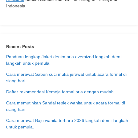
Indonesia.
Recent Posts
Panduan lengkap Jaket denim pria oversized langkah demi
langkah untuk pemula.
Cara merawat Sabun cuci muka jerawat untuk acara formal di
siang hari
Daftar rekomendasi Kemeja formal pria dengan mudah.
Cara memutihkan Sandal teplek wanita untuk acara formal di
siang hari
Cara merawat Baju wanita terbaru 2026 langkah demi langkah
untuk pemula.