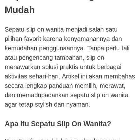
Mudah
Sepatu slip on wanita menjadi salah satu
pilihan favorit karena kenyamanannya dan
kemudahan penggunaannya. Tanpa perlu tali
atau pengencang tambahan, slip on
menawarkan solusi praktis untuk berbagai
aktivitas sehari-hari. Artikel ini akan membahas
secara lengkap panduan memilih, merawat,
dan memadupadankan sepatu slip on wanita
agar tetap stylish dan nyaman.
Apa Itu Sepatu Slip On Wanita?