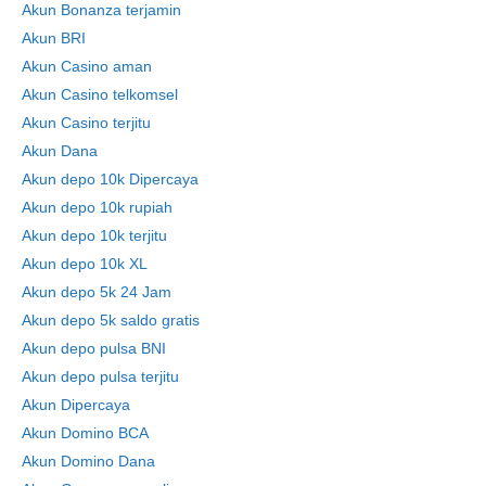
Akun Bonanza terjamin
Akun BRI
Akun Casino aman
Akun Casino telkomsel
Akun Casino terjitu
Akun Dana
Akun depo 10k Dipercaya
Akun depo 10k rupiah
Akun depo 10k terjitu
Akun depo 10k XL
Akun depo 5k 24 Jam
Akun depo 5k saldo gratis
Akun depo pulsa BNI
Akun depo pulsa terjitu
Akun Dipercaya
Akun Domino BCA
Akun Domino Dana