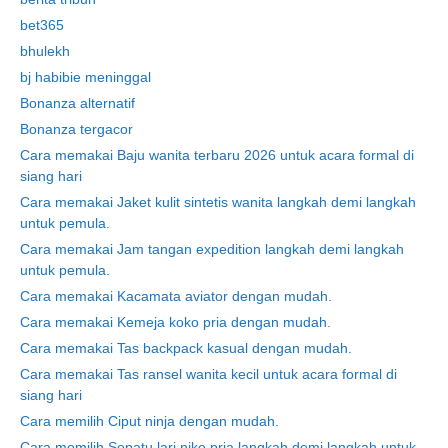
bet365
bhulekh
bj habibie meninggal
Bonanza alternatif
Bonanza tergacor
Cara memakai Baju wanita terbaru 2026 untuk acara formal di
siang hari
Cara memakai Jaket kulit sintetis wanita langkah demi langkah
untuk pemula.
Cara memakai Jam tangan expedition langkah demi langkah
untuk pemula.
Cara memakai Kacamata aviator dengan mudah.
Cara memakai Kemeja koko pria dengan mudah.
Cara memakai Tas backpack kasual dengan mudah.
Cara memakai Tas ransel wanita kecil untuk acara formal di
siang hari
Cara memilih Ciput ninja dengan mudah.
Cara memilih Sepatu lari nike pria langkah demi langkah untuk