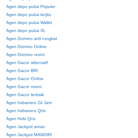
Agen depo pulsa Populer
Agen depo pulsa terjitu
Agen depo pulsa Wallet
Agen depo pulsa XL
Agen Domino anti rungkat
Agen Domino Online
Agen Domino resmi
Agen Gacor alternatif
Agen Gacor BRI
Agen Gacor Online
Agen Gacor resmi
Agen Gacor terbaik
Agen habanero 24 Jam
Agen habanero Qris
Agen Hoki Qris
Agen Jackpot aman
Agen Jackpot MANDIRI