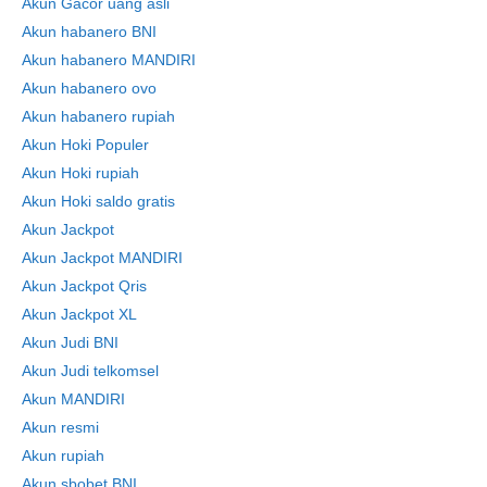
Akun Gacor uang asli
Akun habanero BNI
Akun habanero MANDIRI
Akun habanero ovo
Akun habanero rupiah
Akun Hoki Populer
Akun Hoki rupiah
Akun Hoki saldo gratis
Akun Jackpot
Akun Jackpot MANDIRI
Akun Jackpot Qris
Akun Jackpot XL
Akun Judi BNI
Akun Judi telkomsel
Akun MANDIRI
Akun resmi
Akun rupiah
Akun sbobet BNI