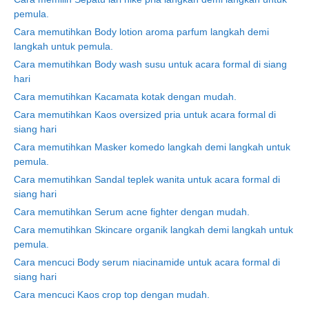
pemula.
Cara memutihkan Body lotion aroma parfum langkah demi
langkah untuk pemula.
Cara memutihkan Body wash susu untuk acara formal di siang
hari
Cara memutihkan Kacamata kotak dengan mudah.
Cara memutihkan Kaos oversized pria untuk acara formal di
siang hari
Cara memutihkan Masker komedo langkah demi langkah untuk
pemula.
Cara memutihkan Sandal teplek wanita untuk acara formal di
siang hari
Cara memutihkan Serum acne fighter dengan mudah.
Cara memutihkan Skincare organik langkah demi langkah untuk
pemula.
Cara mencuci Body serum niacinamide untuk acara formal di
siang hari
Cara mencuci Kaos crop top dengan mudah.