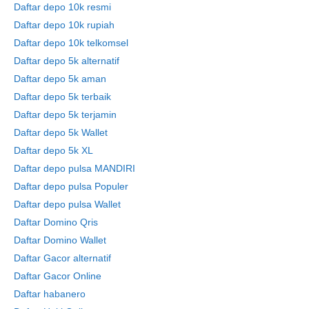
Daftar depo 10k resmi
Daftar depo 10k rupiah
Daftar depo 10k telkomsel
Daftar depo 5k alternatif
Daftar depo 5k aman
Daftar depo 5k terbaik
Daftar depo 5k terjamin
Daftar depo 5k Wallet
Daftar depo 5k XL
Daftar depo pulsa MANDIRI
Daftar depo pulsa Populer
Daftar depo pulsa Wallet
Daftar Domino Qris
Daftar Domino Wallet
Daftar Gacor alternatif
Daftar Gacor Online
Daftar habanero