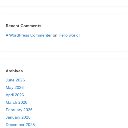
Recent Comments
A WordPress Commenter
on
Hello world!
Archives
June 2026
May 2026
April 2026
March 2026
February 2026
January 2026
December 2025