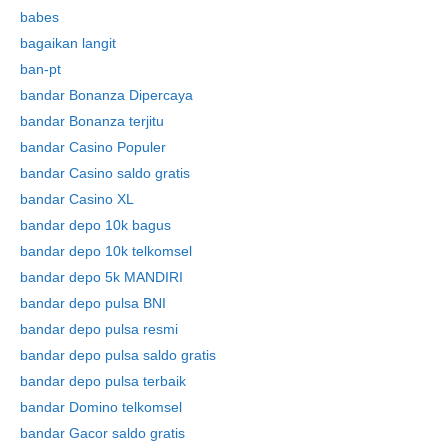
babes
bagaikan langit
ban-pt
Skip
bandar Bonanza Dipercaya
to
bandar Bonanza terjitu
content
bandar Casino Populer
bandar Casino saldo gratis
bandar Casino XL
bandar depo 10k bagus
bandar depo 10k telkomsel
bandar depo 5k MANDIRI
bandar depo pulsa BNI
bandar depo pulsa resmi
bandar depo pulsa saldo gratis
bandar depo pulsa terbaik
bandar Domino telkomsel
bandar Gacor saldo gratis